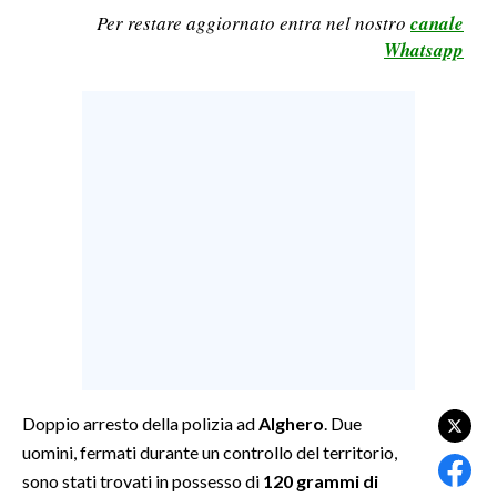
Per restare aggiornato entra nel nostro
canale
LAVORO
Whatsapp
BANDI
SPORT IN SARDEGNA
SPORT
RISULTATI E CLASSIFICHE
CALCIO
CALCIO REGIONALE
BASKET
VOLLEY
MOTORI
TENNIS
Doppio arresto della polizia ad
Alghero
. Due
ALTRI SPORT
uomini, fermati durante un controllo del territorio,
sono stati trovati in possesso di
120 grammi di
CULTURA