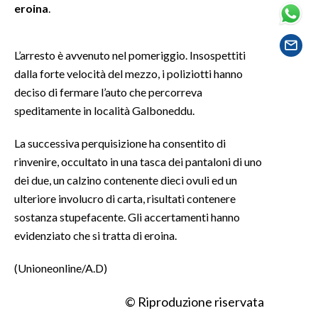
eroina
.
SPETTACOLI
L’arresto è avvenuto nel pomeriggio. Insospettiti
GOSSIP
dalla forte velocità del mezzo, i poliziotti hanno
deciso di fermare l’auto che percorreva
SALUTE
speditamente in località Galboneddu.
SARDEGNA TURISMO
La successiva perquisizione ha consentito di
rinvenire, occultato in una tasca dei pantaloni di uno
SARDI NEL MONDO
dei due, un calzino contenente dieci ovuli ed un
NOTIZIE
ulteriore involucro di carta, risultati contenere
EVENTI
sostanza stupefacente. Gli accertamenti hanno
evidenziato che si tratta di eroina.
#CARAUNIONE
(Unioneonline/A.D)
3 MINUTI CON
© Riproduzione riservata
INSULARITÀ