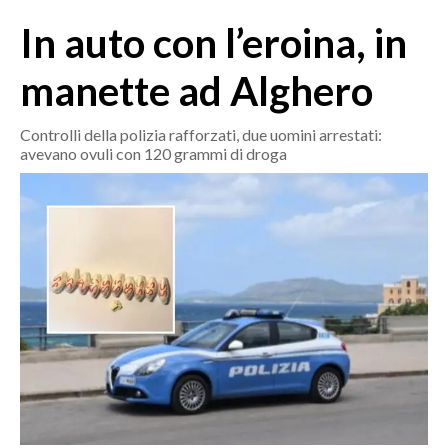
MEDIO CAMPIDANO
In auto con l’eroina, in
ORISTANO E PROVINCIA
SASSARI E PROVINCIA
manette ad Alghero
GALLURA
NUORO E PROVINCIA
Controlli della polizia rafforzati, due uomini arrestati:
avevano ovuli con 120 grammi di droga
OGLIASTRA
AGENDA
CRONACA
ITALIA
MONDO
POLITICA
ECONOMIA
SERVIZI ALLE IMPRESE