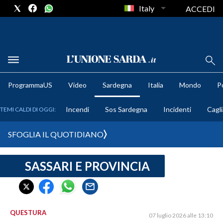
Italy
ACCEDI
METEO
ProgrammaUS
Video
Sardegna
Italia
Mondo
Po
COMUNI AL VOTO
Incendi
Sos Sardegna
Incidenti
Cagli
TEMI CALDI DI OGGI:
VIDEO
SFOGLIA IL QUOTIDIANO
FOTO
SASSARI E PROVINCIA
CRONACA SARDEGNA
CAGLIARI
PROVINCIA DI CAGLIARI
SULCIS IGLESIENTE
QUESTURA
07 luglio 2026 alle 13:10