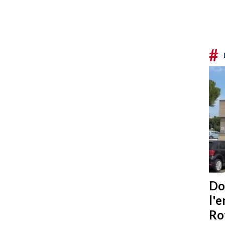
#
Do
l'
Ro