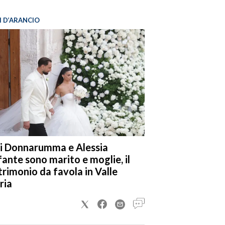
I D’ARANCIO
i Donnarumma e Alessia
fante sono marito e moglie, il
rimonio da favola in Valle
ria