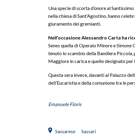
Una specie di scorta d’onore al Santissimo
SPETTACOLI
nella chiesa di Sant’Agostino, hanno celebr
giuramento dei gremianti.
GOSSIP
Nell’occasione Alessandro Carta ha ric
SALUTE
Senes quella di Operaio Minore e Simone C
tenuto lo scambio della Bandiera Piccola,
SARDEGNA TURISMO
Maggiore in carica e quello designato per 
SARDI NEL MONDO
Questa sera invece, davanti al Palazzo del
NOTIZIE
dell’Eucaristia e della comunione tra le per
EVENTI
Emanuele Floris
#CARAUNIONE
3 MINUTI CON
Sassarese
Sassari
INSULARITÀ