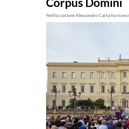
Corpus Domini
MEDIO CAMPIDANO
ORISTANO E PROVINCIA
Nell’occasione Alessandro Carta ha ricevu
SASSARI E PROVINCIA
GALLURA
NUORO E PROVINCIA
OGLIASTRA
AGENDA
CRONACA
ITALIA
MONDO
POLITICA
ECONOMIA
SERVIZI ALLE IMPRESE