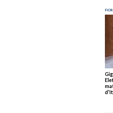
FIOR
Gig
Ele
mat
d’It