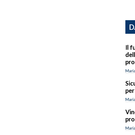
D
Il 
dell
pr
Maria
Sic
per
Maria
Vin
pro
Maria