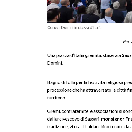
LAVORO
BANDI
Corpus Domini in piazza d'Italia
SPORT IN SARDEGNA
Per 
SPORT
Una piazza d’Italia gremita, stasera a
Sass
RISULTATI E CLASSIFICHE
Domini.
CALCIO
CALCIO REGIONALE
BASKET
Bagno di folla per la festività religiosa pr
processione che ha attraversato la città fi
VOLLEY
turritano.
MOTORI
TENNIS
Gremi, confraternite, e associazioni si sono
ALTRI SPORT
dall’arcivescovo di Sassari,
monsignor Fr
tradizione, vi era il baldacchino tenuto da
CULTURA