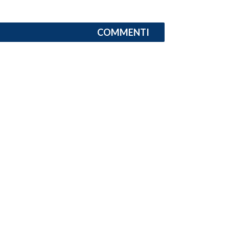
INFO AZIENDE
COMMENTI
ABBONATI
ANNUNCI
NECROLOGI
PUBBLICITÀ
SPIAGGE
STORE