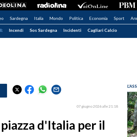
eo
Sardegna
Italia
Mondo
Politica
Economia
Sport
An
I:
Incendi
Sos Sardegna
Incidenti
Cagliari Calcio
L’AS
07 giugno 2026 alle 21:18
piazza d'Italia per il