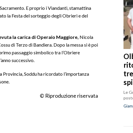
 Sacramento. E proprio i Viandanti, stamattina
ato la Festa del sorteggio degli Obrieri e del
evuta la carica di Operaio Maggiore,
Nicola
ossu di Terzo di Bandiera. Dopo la messa si è poi
 primo passaggio simbolico tra l’Obriere
Olb
l’anno successivo.
ri
tr
la Provincia, Soddu ha ricordato l’importanza
sp
sone.
Le Gu
© Riproduzione riservata
posto
Giam