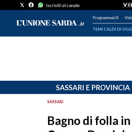
Iscriviti al canale
ProgrammaUS
Vid
TEMI CALDI DI OGG
METEO
COMUNI AL VOTO
VIDEO
FOTO
SASSARI E PROVINCIA
CRONACA SARDEGNA
SASSARI
CAGLIARI
Bagno di folla in 
PROVINCIA DI CAGLIARI
SULCIS IGLESIENTE