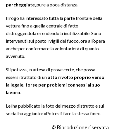
parcheggiate
, pure a poca distanza.
INFO AZIENDE
Il rogo ha interessato tutta la parte frontale della
ABBONATI
vettura fino a quella centrale di fatto
ANNUNCI
distruggendola e rendendola inutilizzabile. Sono
NECROLOGI
intervenuti sul posto i vigili del fuoco, ora all’opera
anche per confermare la volontarietà di quanto
PUBBLICITÀ
avvenuto.
SPIAGGE
STORE
Si ipotizza, in attesa di prove certe, che possa
essersi trattato di un
atto rivolto proprio verso
la legale, forse per problemi connessi al suo
lavoro
.
Lei ha pubblicato la foto del mezzo distrutto e sui
social ha aggiunto: «Potresti fare la stessa fine».
© Riproduzione riservata