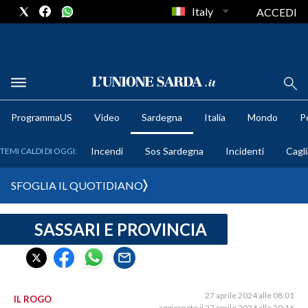
Italy
ACCEDI
METEO
ProgrammaUS
Video
Sardegna
Italia
Mondo
Po
COMUNI AL VOTO
Incendi
Sos Sardegna
Incidenti
Cagli
TEMI CALDI DI OGGI:
VIDEO
SFOGLIA IL QUOTIDIANO
FOTO
SASSARI E PROVINCIA
CRONACA SARDEGNA
CAGLIARI
PROVINCIA DI CAGLIARI
SULCIS IGLESIENTE
27 aprile 2024 alle 08:01
IL ROGO
aggiornato il 27 aprile 2024 alle 20:16