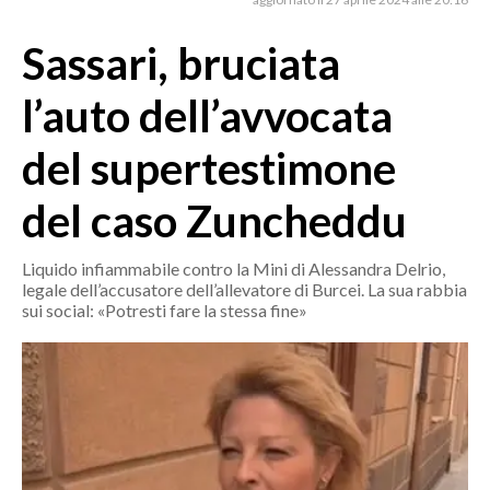
MEDIO CAMPIDANO
ORISTANO E PROVINCIA
Sassari, bruciata
SASSARI E PROVINCIA
l’auto dell’avvocata
GALLURA
NUORO E PROVINCIA
del supertestimone
OGLIASTRA
del caso Zuncheddu
AGENDA
CRONACA
Liquido infiammabile contro la Mini di Alessandra Delrio,
legale dell’accusatore dell’allevatore di Burcei. La sua rabbia
ITALIA
sui social: «Potresti fare la stessa fine»
MONDO
POLITICA
ECONOMIA
SERVIZI ALLE IMPRESE