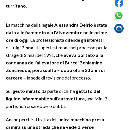
turritano
.
SPETTACOLI
La macchina della legale
Alessandra Delrio
è stata
GOSSIP
data alle fiamme in via IV Novembre nelle prime
ore di oggi
. La professionista difende gli interessi
SALUTE
di
Luigi Pinna,
il supertestimone nel processo per la
SARDEGNA TURISMO
strage di Sinnai del 1991, che
aveva portato alla
condanna dell’allevatore di Burcei Beniamino
SARDI NEL MONDO
Zuncheddu, poi assolto – dopo oltre 30 anni di
carcere –
in sede di revisione del processo.
NOTIZIE
EVENTI
Sul
gesto mirato
da parte di chi ha
gettato del
liquido infiammabile sull’autovettura
, una Mini 3
#CARAUNIONE
porte, non ci sarebbero dubbi.
3 MINUTI CON
Anche perché si tratta dell’
unica macchina presa
di mira su una strada che ne vede diverse
INSULARITÀ