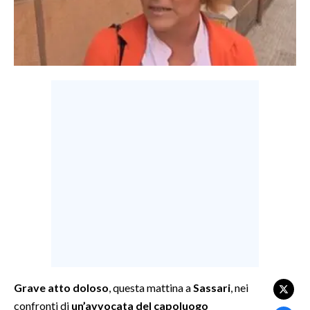
LAVORO
BANDI
SPORT IN SARDEGNA
SPORT
RISULTATI E CLASSIFICHE
CALCIO
CALCIO REGIONALE
BASKET
VOLLEY
MOTORI
TENNIS
ALTRI SPORT
Grave atto doloso
, questa mattina a
Sassari
, nei
confronti di
un’avvocata del capoluogo
CULTURA