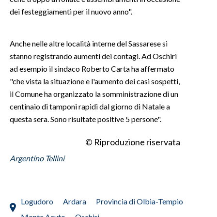
dei festeggiamenti per il nuovo anno".
INFO AZIENDE
ABBONATI
Anche nelle altre località interne del Sassarese si
ANNUNCI
stanno registrando aumenti dei contagi. Ad Oschiri
NECROLOGI
ad esempio il sindaco Roberto Carta ha affermato
PUBBLICITÀ
"che vista la situazione e l'aumento dei casi sospetti,
il Comune ha organizzato la somministrazione di un
SPIAGGE
centinaio di tamponi rapidi dal giorno di Natale a
STORE
questa sera. Sono risultate positive 5 persone".
© Riproduzione riservata
Argentino Tellini
Logudoro
Ardara
Provincia di Olbia-Tempio
Monte Acuto
Oschiri