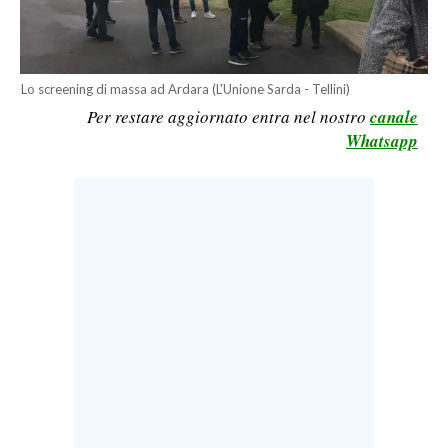
LAVORO
BANDI
Lo screening di massa ad Ardara (L'Unione Sarda - Tellini)
SPORT IN SARDEGNA
Per restare aggiornato entra nel nostro
canale
Whatsapp
SPORT
RISULTATI E CLASSIFICHE
CALCIO
CALCIO REGIONALE
BASKET
VOLLEY
MOTORI
TENNIS
ALTRI SPORT
CULTURA