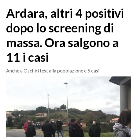
MEDIO CAMPIDANO
Ardara, altri 4 positivi
ORISTANO E PROVINCIA
SASSARI E PROVINCIA
dopo lo screening di
GALLURA
massa. Ora salgono a
NUORO E PROVINCIA
OGLIASTRA
11 i casi
AGENDA
Anche a Oschiri test alla popolazione e 5 casi
CRONACA
ITALIA
MONDO
POLITICA
ECONOMIA
SERVIZI ALLE IMPRESE