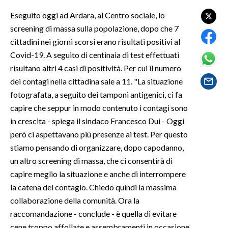
Eseguito oggi ad Ardara, al Centro sociale, lo
SPETTACOLI
screening di massa sulla popolazione, dopo che 7
cittadini nei giorni scorsi erano risultati positivi al
GOSSIP
Covid-19. A seguito di centinaia di test effettuati
risultano altri 4 casi di positività. Per cui il numero
SALUTE
dei contagi nella cittadina sale a 11. "La situazione
fotografata, a seguito dei tamponi antigenici, ci fa
SARDEGNA TURISMO
capire che seppur in modo contenuto i contagi sono
SARDI NEL MONDO
in crescita - spiega il sindaco Francesco Dui - Oggi
però ci aspettavano più presenze ai test. Per questo
NOTIZIE
stiamo pensando di organizzare, dopo capodanno,
EVENTI
un altro screening di massa, che ci consentirà di
capire meglio la situazione e anche di interrompere
#CARAUNIONE
la catena del contagio. Chiedo quindi la massima
collaborazione della comunità. Ora la
3 MINUTI CON
raccomandazione - conclude - è quella di evitare
INSULARITÀ
cene troppo affollate e assembramenti in occasione