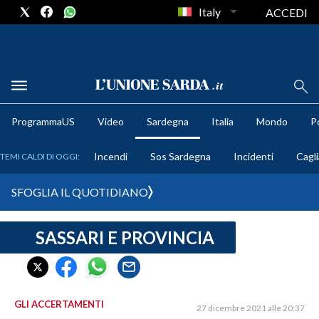
Italy
ACCEDI
METEO
ProgrammaUS
Video
Sardegna
Italia
Mondo
Po
COMUNI AL VOTO
Incendi
Sos Sardegna
Incidenti
Cagli
TEMI CALDI DI OGGI:
VIDEO
SFOGLIA IL QUOTIDIANO
FOTO
SASSARI E PROVINCIA
CRONACA SARDEGNA
CAGLIARI
PROVINCIA DI CAGLIARI
SULCIS IGLESIENTE
GLI ACCERTAMENTI
27 dicembre 2021 alle 20:37