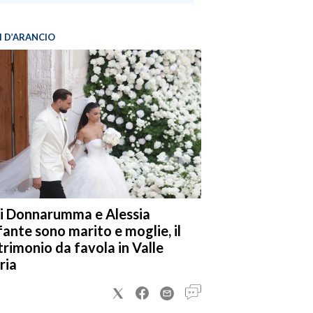
I D’ARANCIO
i Donnarumma e Alessia
fante sono marito e moglie, il
rimonio da favola in Valle
ria