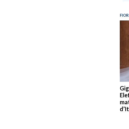
FIOR
Gig
Ele
mat
d’It