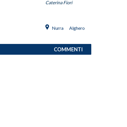
Caterina Fiori
INFO AZIENDE
ABBONATI
Nurra
Alghero
ANNUNCI
NECROLOGI
PUBBLICITÀ
COMMENTI
SPIAGGE
STORE