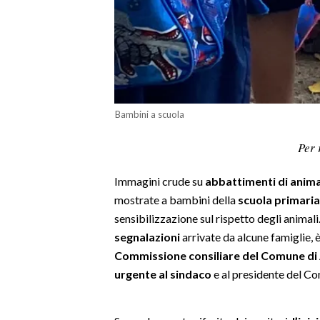
LAVORO
BANDI
SPORT IN SARDEGNA
SPORT
Bambini a scuola
RISULTATI E CLASSIFICHE
Per 
CALCIO
CALCIO REGIONALE
Immagini crude su
abbattimenti di anima
BASKET
mostrate a bambini della
scuola primaria
sensibilizzazione sul rispetto degli animali
VOLLEY
segnalazioni
arrivate da alcune famiglie, 
MOTORI
Commissione consiliare del Comune di
TENNIS
urgente al sindaco
e al presidente del Co
ALTRI SPORT
CULTURA