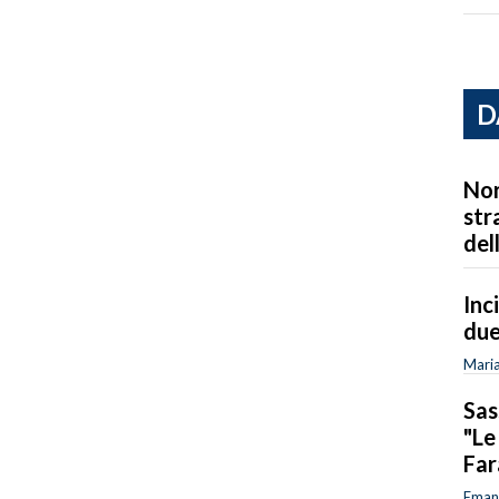
D
Nor
str
del
Inc
due
Maria
Sas
"Le
Fa
Emanu