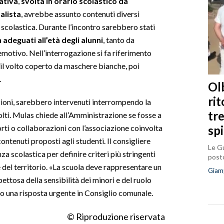
iativa
,
svolta in orario scolastico da
alista
, avrebbe assunto contenuti diversi
e scolastica. Durante l’incontro sarebbero stati
 adeguati all’età degli alunni
, tanto da
emotivo. Nell’interrogazione si fa riferimento
 il volto coperto da maschere bianche, poi
.
Olb
ri
zioni, sarebbero intervenuti interrompendo la
tr
olti. Mulas chiede all’Amministrazione se fosse a
sp
orti o collaborazioni con l’associazione coinvolta
contenuti proposti agli studenti. Il consigliere
Le Gu
za scolastica per definire criteri più stringenti
posto
e del territorio. «La scuola deve rappresentare un
Giam
pettosa della sensibilità dei minori e del ruolo
do una risposta urgente in Consiglio comunale.
© Riproduzione riservata