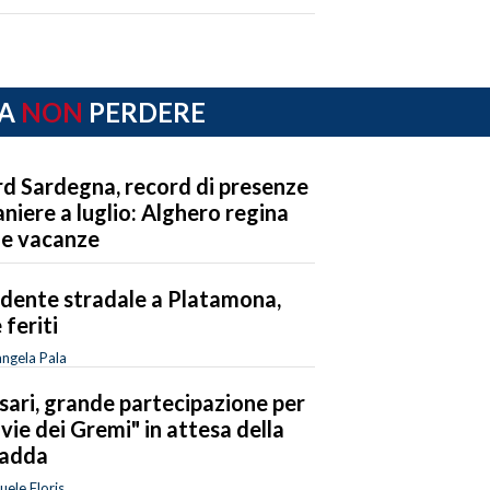
A
NON
PERDERE
d Sardegna, record di presenze
aniere a luglio: Alghero regina
le vacanze
idente stradale a Platamona,
 feriti
ngela Pala
sari, grande partecipazione per
 vie dei Gremi" in attesa della
radda
ele Floris