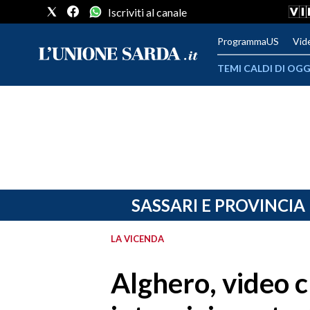
Iscriviti al canale
ProgrammaUS
Vid
TEMI CALDI DI OGG
METEO
COMUNI AL VOTO
VIDEO
FOTO
SASSARI E PROVINCIA
CRONACA SARDEGNA
LA VICENDA
CAGLIARI
Alghero, video c
PROVINCIA DI CAGLIARI
SULCIS IGLESIENTE