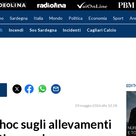
eo
Sardegna
Italia
Mondo
Politica
Economia
Sport
An
I:
Incendi
Sos Sardegna
Incidenti
Cagliari Calcio
EDIT
29 maggio 2026 alle 13:28
hoc sugli allevamenti