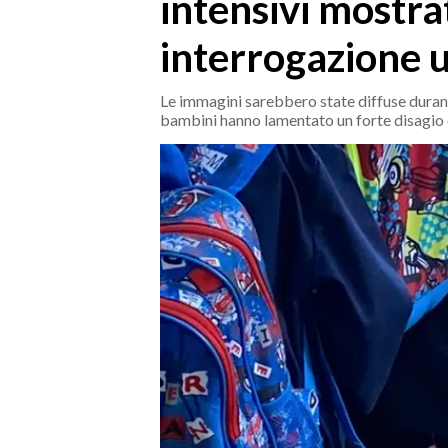
intensivi mostrat
MEDIO CAMPIDANO
ORISTANO E PROVINCIA
interrogazione 
SASSARI E PROVINCIA
GALLURA
Le immagini sarebbero state diffuse durant
bambini hanno lamentato un forte disagio
NUORO E PROVINCIA
OGLIASTRA
AGENDA
CRONACA
ITALIA
MONDO
POLITICA
ECONOMIA
SERVIZI ALLE IMPRESE