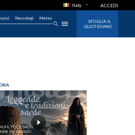
Italy
ACCEDI
nunci
Necrologi
Meteo
SFOGLIA IL
QUOTIDIANO
ORIA