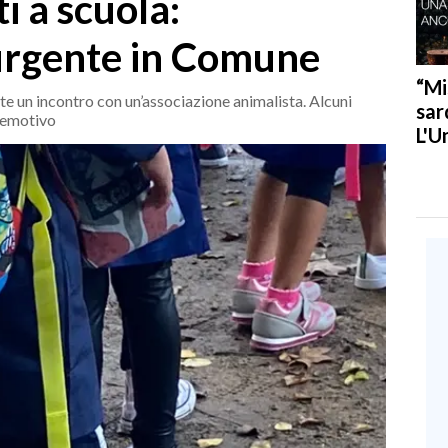
i a scuola:
urgente in Comune
“Mi
e un incontro con un’associazione animalista. Alcuni
sar
 emotivo
L'U