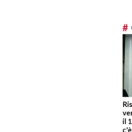
#
Ris
ven
il 
c'