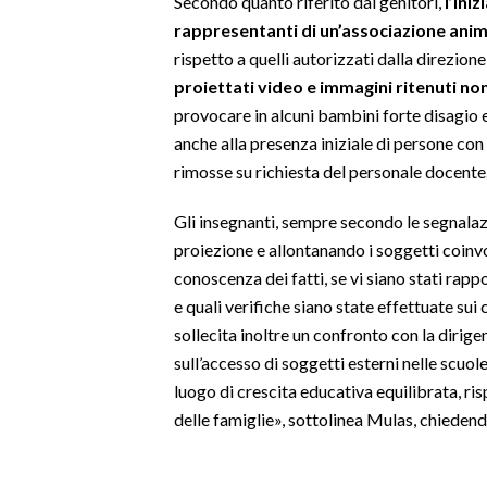
Secondo quanto riferito dai genitori,
l’iniz
rappresentanti di un’associazione anim
SPETTACOLI
rispetto a quelli autorizzati dalla direzion
proiettati video e immagini ritenuti non
GOSSIP
provocare in alcuni bambini forte disagio 
anche alla presenza iniziale di persone con
SALUTE
rimosse su richiesta del personale docente
SARDEGNA TURISMO
Gli insegnanti, sempre secondo le segnala
proiezione e allontanando i soggetti coinv
SARDI NEL MONDO
conoscenza dei fatti, se vi siano stati rapp
NOTIZIE
e quali verifiche siano state effettuate sui 
EVENTI
sollecita inoltre un confronto con la dirigen
sull’accesso di soggetti esterni nelle scuol
#CARAUNIONE
luogo di crescita educativa equilibrata, ris
delle famiglie», sottolinea Mulas, chieden
3 MINUTI CON
INSULARITÀ