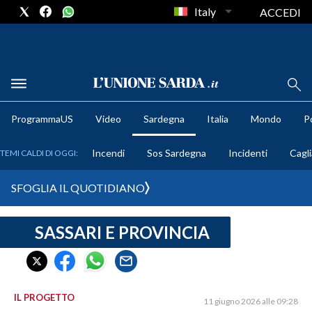
Italy
ACCEDI
METEO
ProgrammaUS
Video
Sardegna
Italia
Mondo
Po
COMUNI AL VOTO
Incendi
Sos Sardegna
Incidenti
Cagli
TEMI CALDI DI OGGI:
VIDEO
SFOGLIA IL QUOTIDIANO
FOTO
SASSARI E PROVINCIA
CRONACA SARDEGNA
CAGLIARI
PROVINCIA DI CAGLIARI
SULCIS IGLESIENTE
IL PROGETTO
11 giugno 2026 alle 09:28