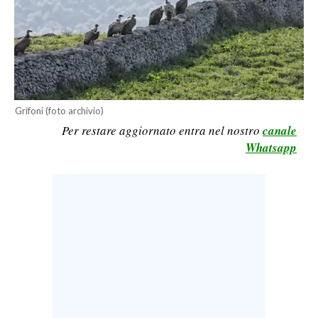
LAVORO
BANDI
SPORT IN SARDEGNA
SPORT
Grifoni (foto archivio)
Per restare aggiornato entra nel nostro
canale
RISULTATI E CLASSIFICHE
Whatsapp
CALCIO
CALCIO REGIONALE
BASKET
VOLLEY
MOTORI
TENNIS
ALTRI SPORT
CULTURA