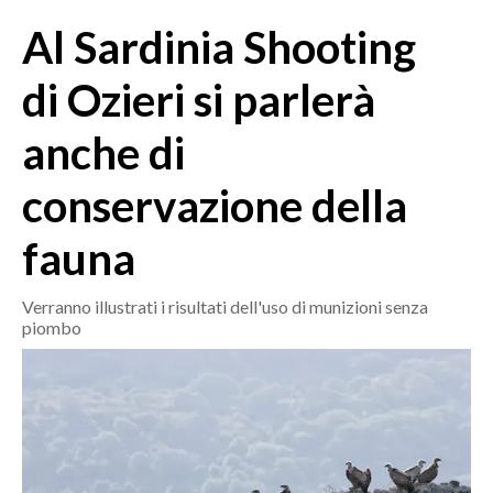
MEDIO CAMPIDANO
Al Sardinia Shooting
ORISTANO E PROVINCIA
SASSARI E PROVINCIA
di Ozieri si parlerà
GALLURA
anche di
NUORO E PROVINCIA
OGLIASTRA
conservazione della
AGENDA
fauna
CRONACA
ITALIA
Verranno illustrati i risultati dell'uso di munizioni senza
piombo
MONDO
POLITICA
ECONOMIA
SERVIZI ALLE IMPRESE