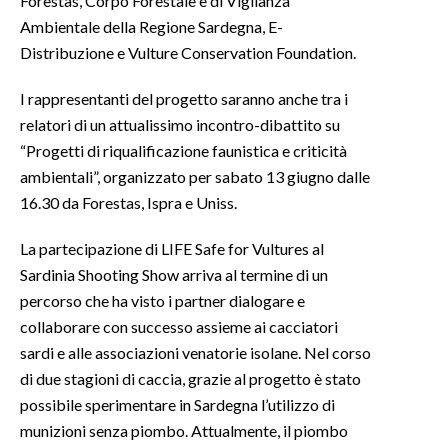
Forestas, Corpo Forestale e di Vigilanza
Ambientale della Regione Sardegna, E-
INFO AZIENDE
Distribuzione e Vulture Conservation Foundation.
ABBONATI
I rappresentanti del progetto saranno anche tra i
ANNUNCI
relatori di un attualissimo incontro-dibattito su
NECROLOGI
“Progetti di riqualificazione faunistica e criticità
PUBBLICITÀ
ambientali”, organizzato per sabato 13 giugno dalle
SPIAGGE
16.30 da Forestas, Ispra e Uniss.
STORE
La partecipazione di LIFE Safe for Vultures al
Sardinia Shooting Show arriva al termine di un
percorso che ha visto i partner dialogare e
collaborare con successo assieme ai cacciatori
sardi e alle associazioni venatorie isolane. Nel corso
di due stagioni di caccia, grazie al progetto è stato
possibile sperimentare in Sardegna l’utilizzo di
munizioni senza piombo. Attualmente, il piombo