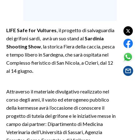
SPETTACOLI
GOSSIP
LIFE Safe for Vultures
, il progetto di salvaguardia
dei grifoni sardi, avrà un suo stand
al
Sardinia
SALUTE
Shooting Show
, la storica Fiera della caccia, pesca
e tempo libero in Sardegna, che sarà ospitata nel
SARDEGNA TURISMO
Complesso fieristico di San Nicola, a Ozieri,
dal 12
al 14 giugno
.
SARDI NEL MONDO
NOTIZIE
Attraverso il materiale divulgativo realizzato nel
EVENTI
corso degli anni, il vasto ed eterogeneo pubblico
della kermesse avrà l’occasione di conoscere il
#CARAUNIONE
progetto di tutela del grifone e le iniziative messe in
3 MINUTI CON
campo dai partner: Dipartimento di Medicina
Veterinaria dell’Università di Sassari, Agenzia
INSULARITÀ