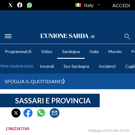
Italy
ACCEDI
METEO
ProgrammaUS
Video
Sardegna
Italia
Mondo
Po
COMUNI AL VOTO
Incendi
Sos Sardegna
Incidenti
Cagli
TEMI CALDI DI OGGI:
VIDEO
SFOGLIA IL QUOTIDIANO
FOTO
SASSARI E PROVINCIA
CRONACA SARDEGNA
CAGLIARI
PROVINCIA DI CAGLIARI
SULCIS IGLESIENTE
L’INIZIATIVA
04 giugno 2026 alle 12:56