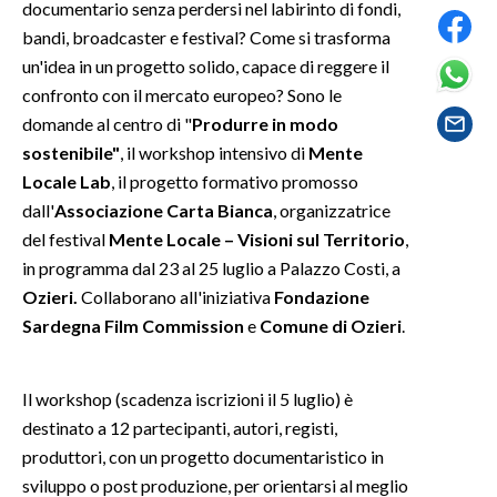
documentario senza perdersi nel labirinto di fondi,
bandi, broadcaster e festival? Come si trasforma
SPETTACOLI
un'idea in un progetto solido, capace di reggere il
confronto con il mercato europeo? Sono le
GOSSIP
domande al centro di "
Produrre in modo
sostenibile"
, il workshop intensivo di
Mente
SALUTE
Locale Lab
, il progetto formativo promosso
SARDEGNA TURISMO
dall'
Associazione Carta Bianca
, organizzatrice
del festival
Mente Locale – Visioni sul Territorio
,
SARDI NEL MONDO
in programma dal 23 al 25 luglio a Palazzo Costi, a
Ozieri.
Collaborano all'iniziativa
Fondazione
NOTIZIE
Sardegna Film Commission
e
Comune di Ozieri
.
EVENTI
#CARAUNIONE
Il workshop (scadenza iscrizioni il 5 luglio) è
destinato a 12 partecipanti, autori, registi,
3 MINUTI CON
produttori, con un progetto documentaristico in
sviluppo o post produzione, per orientarsi al meglio
INSULARITÀ