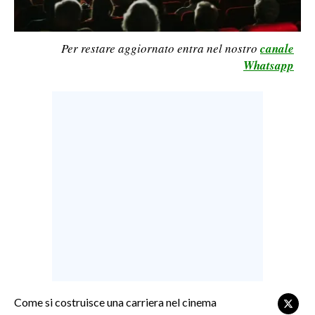
LAVORO
BANDI
Per restare aggiornato entra nel nostro
canale
Whatsapp
SPORT IN SARDEGNA
SPORT
RISULTATI E CLASSIFICHE
CALCIO
CALCIO REGIONALE
BASKET
VOLLEY
MOTORI
TENNIS
ALTRI SPORT
Come si costruisce una carriera nel cinema
CULTURA