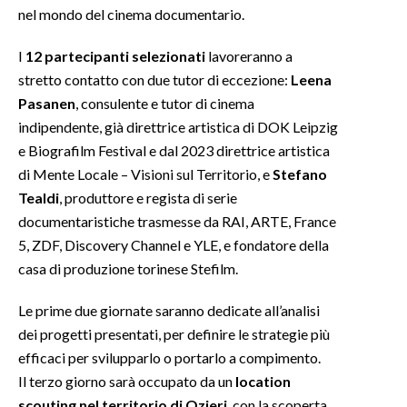
nel mondo del cinema documentario.
INFO AZIENDE
I
12 partecipanti selezionati
lavoreranno a
ABBONATI
stretto contatto con due tutor di eccezione:
Leena
ANNUNCI
Pasanen
, consulente e tutor di cinema
NECROLOGI
indipendente, già direttrice artistica di DOK Leipzig
e Biografilm Festival e dal 2023 direttrice artistica
PUBBLICITÀ
di Mente Locale – Visioni sul Territorio, e
Stefano
SPIAGGE
Tealdi
, produttore e regista di serie
STORE
documentaristiche trasmesse da RAI, ARTE, France
5, ZDF, Discovery Channel e YLE, e fondatore della
casa di produzione torinese Stefilm.
Le prime due giornate saranno dedicate all’analisi
dei progetti presentati, per definire le strategie più
efficaci per svilupparlo o portarlo a compimento.
Il terzo giorno sarà occupato da un
location
scouting nel territorio di Ozieri
, con la scoperta