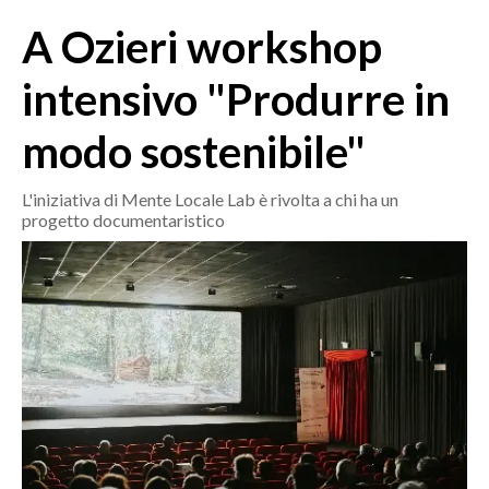
MEDIO CAMPIDANO
A Ozieri workshop
ORISTANO E PROVINCIA
SASSARI E PROVINCIA
intensivo "Produrre in
GALLURA
modo sostenibile"
NUORO E PROVINCIA
OGLIASTRA
L'iniziativa di Mente Locale Lab è rivolta a chi ha un
AGENDA
progetto documentaristico
CRONACA
ITALIA
MONDO
POLITICA
ECONOMIA
SERVIZI ALLE IMPRESE