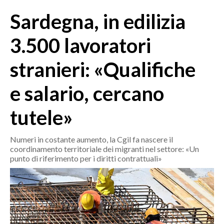
MEDIO CAMPIDANO
Sardegna, in edilizia
ORISTANO E PROVINCIA
SASSARI E PROVINCIA
3.500 lavoratori
GALLURA
stranieri: «Qualifiche
NUORO E PROVINCIA
OGLIASTRA
e salario, cercano
AGENDA
tutele»
CRONACA
ITALIA
Numeri in costante aumento, la Cgil fa nascere il
coordinamento territoriale dei migranti nel settore: «Un
MONDO
punto di riferimento per i diritti contrattuali»
POLITICA
ECONOMIA
SERVIZI ALLE IMPRESE