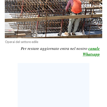
LAVORO
BANDI
SPORT IN SARDEGNA
SPORT
Operai del settore edile
RISULTATI E CLASSIFICHE
Per restare aggiornato entra nel nostro
canale
CALCIO
Whatsapp
CALCIO REGIONALE
BASKET
VOLLEY
MOTORI
TENNIS
ALTRI SPORT
CULTURA