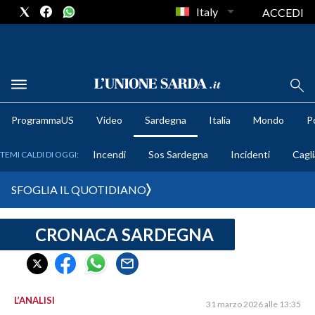
Italy
ACCEDI
METEO
ProgrammaUS
Video
Sardegna
Italia
Mondo
Po
COMUNI AL VOTO
Incendi
Sos Sardegna
Incidenti
Cagli
TEMI CALDI DI OGGI:
VIDEO
SFOGLIA IL QUOTIDIANO
FOTO
CRONACA SARDEGNA
CRONACA SARDEGNA
CAGLIARI
PROVINCIA DI CAGLIARI
SULCIS IGLESIENTE
L’ANALISI
31 marzo 2026 alle 13:35