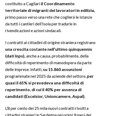
costituito a Cagliari
il Coordinamento
territoriale di migranti dei lavoratori in edilizia,
INFO AZIENDE
primo passo verso una rete che coglierà le istanze
ABBONATI
da tutti i cantieri dell’Isola per tradurle in
ANNUNCI
rivendicazioni e azioni sindacali.
NECROLOGI
I contratti ai cittadini di origine straniera registrano
PUBBLICITÀ
una crescita costante nell’ultimo quinquennio
SPIAGGE
(dati Inps),
anche a causa, probabilmente, della
STORE
difficoltà di reperimento di manodopera da parte
delle imprese. Infatti,
su 15.860 assunzioni
programmate nel 2025 da aziende del settore,
per
quasi il 65% si prevedeva una difficoltà di
reperimento, di cui il 40% per assenza di
candidati (Excelsior, Unioncamere, Aspal).
L’8 per cento dei 25 mila nuovi contratti rivolti a
cittadini stranieri in Sardegna nei primi 9 mesi del