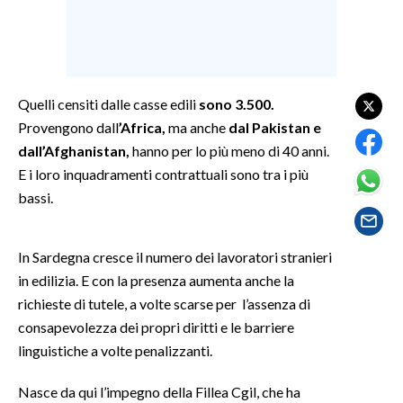
SPETTACOLI
GOSSIP
Quelli censiti dalle casse edili
sono 3.500.
SALUTE
Provengono dall
’Africa,
ma anche
dal Pakistan e
dall’Afghanistan,
hanno per lo più meno di 40 anni.
SARDEGNA TURISMO
E i loro inquadramenti contrattuali sono tra i più
bassi.
SARDI NEL MONDO
NOTIZIE
In Sardegna cresce il numero dei lavoratori stranieri
EVENTI
in edilizia. E con la presenza aumenta anche la
richieste di tutele, a volte scarse per l’assenza di
#CARAUNIONE
consapevolezza dei propri diritti e le barriere
linguistiche a volte penalizzanti.
3 MINUTI CON
Nasce da qui l’impegno della Fillea Cgil, che ha
INSULARITÀ