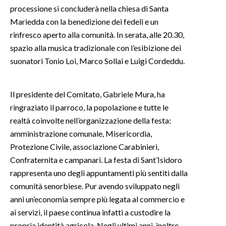
processione si concluderà nella chiesa di Santa
Mariedda con la benedizione dei fedeli e un
INFO AZIENDE
rinfresco aperto alla comunità. In serata, alle 20.30,
ABBONATI
spazio alla musica tradizionale con l’esibizione dei
ANNUNCI
suonatori Tonio Loi, Marco Sollai e Luigi Cordeddu.
NECROLOGI
PUBBLICITÀ
Il presidente del Comitato, Gabriele Mura, ha
SPIAGGE
ringraziato il parroco, la popolazione e tutte le
STORE
realtà coinvolte nell’organizzazione della festa:
amministrazione comunale, Misericordia,
Protezione Civile, associazione Carabinieri,
Confraternita e campanari. La festa di Sant’Isidoro
rappresenta uno degli appuntamenti più sentiti dalla
comunità senorbiese. Pur avendo sviluppato negli
anni un’economia sempre più legata al commercio e
ai servizi, il paese continua infatti a custodire la
propria identità agricola. Negli ultimi anni, inoltre,