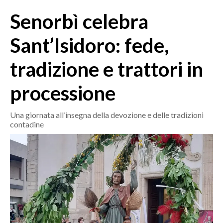
MEDIO CAMPIDANO
Senorbì celebra
ORISTANO E PROVINCIA
SASSARI E PROVINCIA
Sant’Isidoro: fede,
GALLURA
tradizione e trattori in
NUORO E PROVINCIA
OGLIASTRA
processione
AGENDA
Una giornata all’insegna della devozione e delle tradizioni
CRONACA
contadine
ITALIA
MONDO
POLITICA
ECONOMIA
SERVIZI ALLE IMPRESE