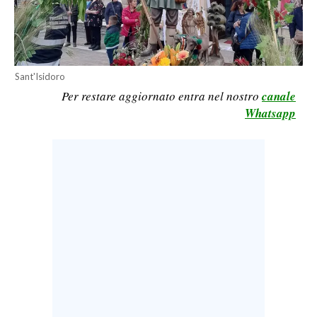
LAVORO
BANDI
SPORT IN SARDEGNA
Sant'Isidoro
Per restare aggiornato entra nel nostro
canale
SPORT
Whatsapp
RISULTATI E CLASSIFICHE
CALCIO
CALCIO REGIONALE
BASKET
VOLLEY
MOTORI
TENNIS
ALTRI SPORT
CULTURA