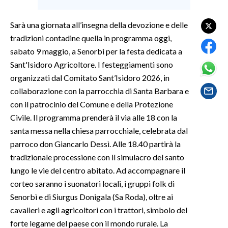
SPETTACOLI
Sarà una giornata all’insegna della devozione e delle
tradizioni contadine quella in programma oggi,
GOSSIP
sabato 9 maggio, a Senorbì per la festa dedicata a
Sant'Isidoro Agricoltore. I festeggiamenti sono
SALUTE
organizzati dal Comitato Sant’Isidoro 2026, in
collaborazione con la parrocchia di Santa Barbara e
SARDEGNA TURISMO
con il patrocinio del Comune e della Protezione
Civile. Il programma prenderà il via alle 18 con la
SARDI NEL MONDO
santa messa nella chiesa parrocchiale, celebrata dal
NOTIZIE
parroco don Giancarlo Dessì. Alle 18.40 partirà la
EVENTI
tradizionale processione con il simulacro del santo
lungo le vie del centro abitato. Ad accompagnare il
#CARAUNIONE
corteo saranno i suonatori locali, i gruppi folk di
Senorbì e di Siurgus Donigala (Sa Roda), oltre ai
3 MINUTI CON
cavalieri e agli agricoltori con i trattori, simbolo del
forte legame del paese con il mondo rurale. La
INSULARITÀ