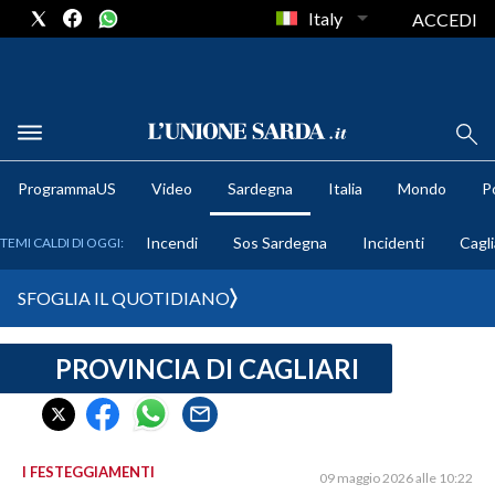
Italy
ACCEDI
METEO
ProgrammaUS
Video
Sardegna
Italia
Mondo
Po
COMUNI AL VOTO
Incendi
Sos Sardegna
Incidenti
Cagli
TEMI CALDI DI OGGI:
VIDEO
SFOGLIA IL QUOTIDIANO
FOTO
PROVINCIA DI CAGLIARI
CRONACA SARDEGNA
CAGLIARI
PROVINCIA DI CAGLIARI
SULCIS IGLESIENTE
I FESTEGGIAMENTI
09 maggio 2026 alle 10:22