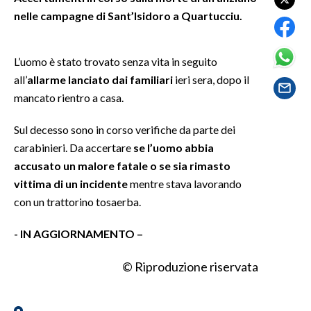
nelle campagne di Sant’Isidoro a Quartucciu.
SPETTACOLI
L’uomo è stato trovato senza vita in seguito
GOSSIP
all’
allarme lanciato dai familiari
ieri sera, dopo il
mancato rientro a casa.
SALUTE
Sul decesso sono in corso verifiche da parte dei
SARDEGNA TURISMO
carabinieri. Da accertare
se l’uomo abbia
SARDI NEL MONDO
accusato un malore fatale o se sia rimasto
vittima di un incidente
mentre stava lavorando
NOTIZIE
con un trattorino tosaerba.
EVENTI
- IN AGGIORNAMENTO –
#CARAUNIONE
© Riproduzione riservata
3 MINUTI CON
INSULARITÀ