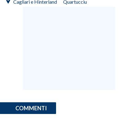
Cagliari e Hinterland
Quartucciu
INFO AZIENDE
ABBONATI
ANNUNCI
NECROLOGI
PUBBLICITÀ
SPIAGGE
STORE
COMMENTI