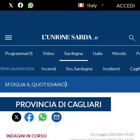
Italy
ACCEDI
METEO
ProgrammaUS
Video
Sardegna
Italia
Mondo
Po
COMUNI AL VOTO
Incendi
Sos Sardegna
Incidenti
Cagli
TEMI CALDI DI OGGI:
VIDEO
SFOGLIA IL QUOTIDIANO
FOTO
PROVINCIA DI CAGLIARI
CRONACA SARDEGNA
CAGLIARI
PROVINCIA DI CAGLIARI
SULCIS IGLESIENTE
12 maggio 2026 alle 14:00
INDAGINI IN CORSO
aggiornato il 12 maggio 2026 alle 14:04