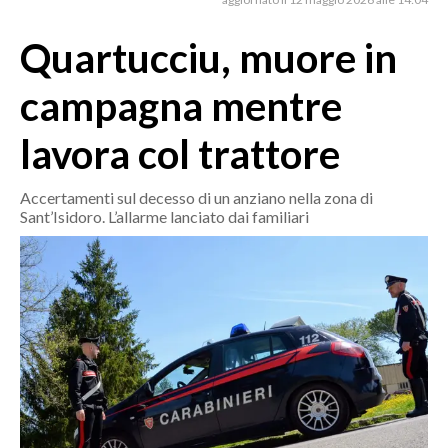
MEDIO CAMPIDANO
ORISTANO E PROVINCIA
Quartucciu, muore in
SASSARI E PROVINCIA
campagna mentre
GALLURA
NUORO E PROVINCIA
lavora col trattore
OGLIASTRA
AGENDA
Accertamenti sul decesso di un anziano nella zona di
Sant’Isidoro. L’allarme lanciato dai familiari
CRONACA
ITALIA
MONDO
POLITICA
ECONOMIA
SERVIZI ALLE IMPRESE