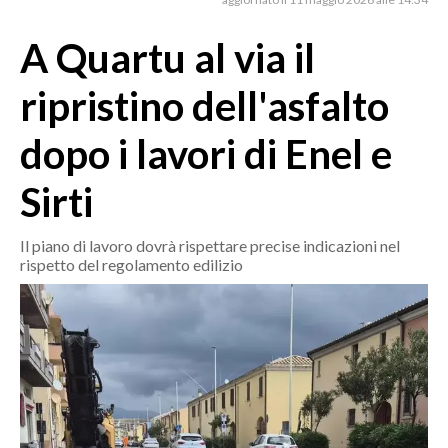
MEDIO CAMPIDANO
ORISTANO E PROVINCIA
A Quartu al via il
SASSARI E PROVINCIA
ripristino dell'asfalto
GALLURA
NUORO E PROVINCIA
dopo i lavori di Enel e
OGLIASTRA
Sirti
AGENDA
CRONACA
Il piano di lavoro dovrà rispettare precise indicazioni nel
rispetto del regolamento edilizio
ITALIA
MONDO
POLITICA
ECONOMIA
SERVIZI ALLE IMPRESE