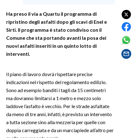
Ha preso il via a Quartu il programma di
SPETTACOLI
ripristino degli asfalti dopo gli scavi di Enel e
GOSSIP
Sirti. Il programma è stato condiviso con il
Comune che sta portando avanti la posa dei
SALUTE
nuovi asfalti inseriti in un quinto lotto di
interventi.
SARDEGNA TURISMO
SARDI NEL MONDO
Il piano di lavoro dovrà rispettare precise
indicazioni nel rispetto del regolamento edilizio.
NOTIZIE
Sono ad esempio banditi i tagli da 15 centimetri
EVENTI
ma dovranno limitarsi a 1 metro e mezzo solo
laddove l’asfalto è vecchio. Per le strade asfaltate
#CARAUNIONE
da meno di tre anni, infatti, è previsto un intervento
3 MINUTI CON
a tutta sezione sino alla mezzeria per quelle con
doppia carreggiata e da un marciapiede all’altro per
INSULARITÀ