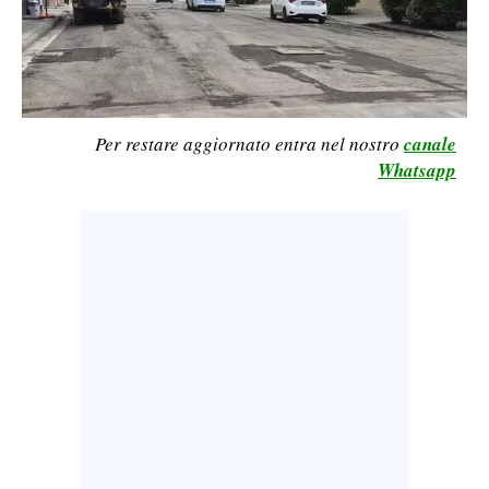
LAVORO
BANDI
SPORT IN SARDEGNA
Per restare aggiornato entra nel nostro
canale
Whatsapp
SPORT
RISULTATI E CLASSIFICHE
CALCIO
CALCIO REGIONALE
BASKET
VOLLEY
MOTORI
TENNIS
ALTRI SPORT
CULTURA