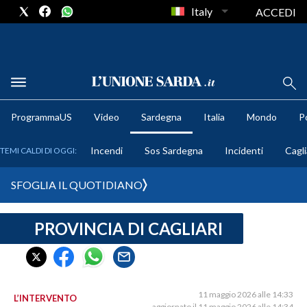
Italy
ACCEDI
METEO
ProgrammaUS
Video
Sardegna
Italia
Mondo
Po
COMUNI AL VOTO
Incendi
Sos Sardegna
Incidenti
Cagli
TEMI CALDI DI OGGI:
VIDEO
SFOGLIA IL QUOTIDIANO
FOTO
PROVINCIA DI CAGLIARI
CRONACA SARDEGNA
CAGLIARI
PROVINCIA DI CAGLIARI
SULCIS IGLESIENTE
11 maggio 2026 alle 14:33
L’INTERVENTO
aggiornato il 11 maggio 2026 alle 14:34