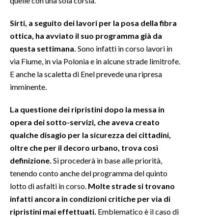
quelle con una sola corsia.
INFO AZIENDE
Sirti, a seguito dei lavori per la posa della fibra
ottica, ha avviato il suo programma già da
ABBONATI
questa settimana.
Sono infatti in corso lavori in
ANNUNCI
via Fiume, in via Polonia e in alcune strade limitrofe.
NECROLOGI
E anche la scaletta di Enel prevede una ripresa
PUBBLICITÀ
imminente.
SPIAGGE
La questione dei ripristini dopo la messa in
STORE
opera dei sotto-servizi, che aveva creato
qualche disagio per la sicurezza dei cittadini,
oltre che per il decoro urbano, trova così
definizione.
Si procederà in base alle priorità,
tenendo conto anche del programma del quinto
lotto di asfalti in corso.
Molte strade si trovano
infatti ancora in condizioni critiche per via di
ripristini mai effettuati.
Emblematico è il caso di