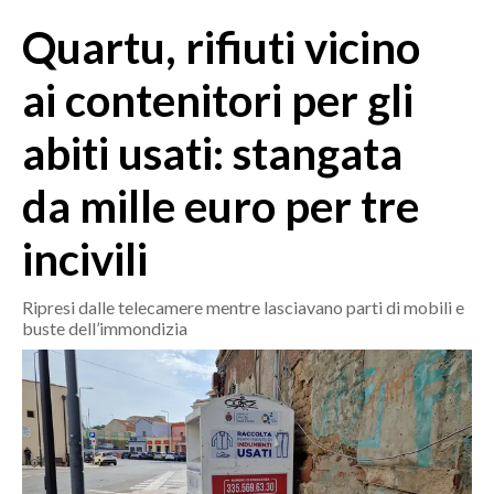
MEDIO CAMPIDANO
Quartu, rifiuti vicino
ORISTANO E PROVINCIA
SASSARI E PROVINCIA
ai contenitori per gli
GALLURA
abiti usati: stangata
NUORO E PROVINCIA
OGLIASTRA
da mille euro per tre
AGENDA
incivili
CRONACA
ITALIA
Ripresi dalle telecamere mentre lasciavano parti di mobili e
buste dell’immondizia
MONDO
POLITICA
ECONOMIA
SERVIZI ALLE IMPRESE