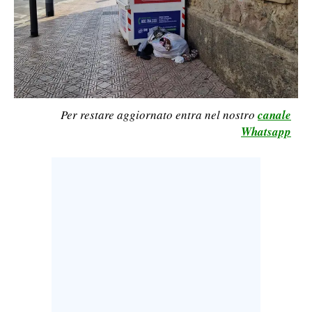
LAVORO
BANDI
SPORT IN SARDEGNA
SPORT
Per restare aggiornato entra nel nostro
canale
Whatsapp
RISULTATI E CLASSIFICHE
CALCIO
CALCIO REGIONALE
BASKET
VOLLEY
MOTORI
TENNIS
ALTRI SPORT
CULTURA