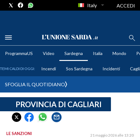
Italy
ACCEDI
METEO
ProgrammaUS
Video
Sardegna
Italia
Mondo
Po
COMUNI AL VOTO
Incendi
Sos Sardegna
Incidenti
Cagli
TEMI CALDI DI OGGI:
VIDEO
SFOGLIA IL QUOTIDIANO
FOTO
PROVINCIA DI CAGLIARI
CRONACA SARDEGNA
CAGLIARI
PROVINCIA DI CAGLIARI
SULCIS IGLESIENTE
LE SANZIONI
21 maggio 2026 alle 13:20