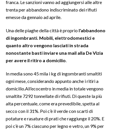
franca. Le sanzioni vanno ad aggiungersi alle altre
trenta per abbandono indiscriminato dei rifiuti
INFO AZIENDE
emesse da gennaio ad aprile.
ABBONATI
Una delle piaghe della città è proprio
l'abbandono
ANNUNCI
di ingombranti. Mobili, elettrodomestici e
NECROLOGI
quanto altro vengono lasciati in strada
PUBBLICITÀ
nonostante basti inviare una mail alla De Vizia
SPIAGGE
per avere il ritiro a domicilio
.
STORE
In media sono 45 mila i kg di ingombranti smaltiti
ogni mese, considerando appunto anche i ritiri a
domicilio.All’ecocentro in media in totale vengono
smaltite 7292 tonnellate di rifiuti. Di queste la più
alta percentuale, come era prevedibile, spetta al
secco con il 31%. Poi c’è il verde con scarti di
potature e rasature di prati che raggiunge il 20%. E
poi c’è un 7% ciascuno per legno e vetro, un 9% per