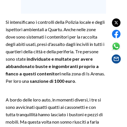
SPETTACOLI
Si intensificano i controlli della Polizia locale e degli
GOSSIP
ispettori ambientali a Quartu. Anche nelle zone
dove sono sistemati i contenitori per la raccolta
SALUTE
degli abiti usati, presi d'assalto dagli incivili in tutti i
quartieri della città e della periferia. Tre persone
SARDEGNA TURISMO
sono state
individuate e multate per avere
abbandonato buste e ingombranti proprio a
SARDI NEL MONDO
fianco a questi contenitori
nella zona di Is Arenas.
NOTIZIE
Per loro una
sanzione di 1000 euro
.
EVENTI
#CARAUNIONE
A bordo delle loro auto, in momenti diversi, i tre si
sono avvicinati quatti quatti ai cassonetti e con
3 MINUTI CON
tutta tranquillità hanno lasciato i bustoni e pezzi di
mobili. Ma questa volta non sonno riusciti a farla
INSULARITÀ