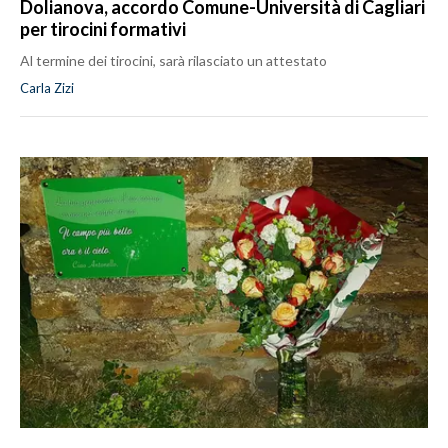
Dolianova, accordo Comune-Università di Cagliari
per tirocini formativi
Al termine dei tirocini, sarà rilasciato un attestato
Carla Zizi