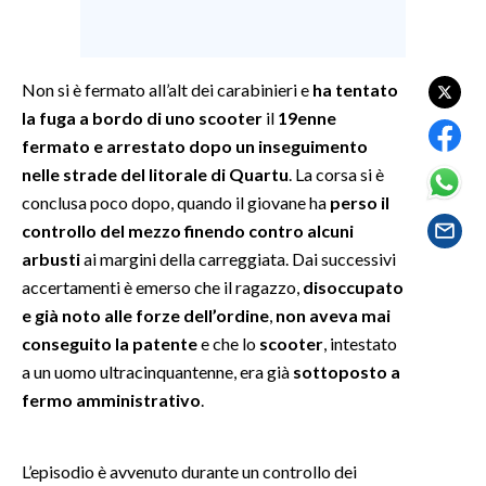
SPETTACOLI
Non si è fermato all’alt dei carabinieri e
ha tentato
GOSSIP
la fuga a bordo di uno scooter
il
19enne
fermato e arrestato dopo un inseguimento
SALUTE
nelle strade del litorale di Quartu
. La corsa si è
conclusa poco dopo, quando il giovane ha
perso il
SARDEGNA TURISMO
controllo del mezzo finendo contro alcuni
SARDI NEL MONDO
arbusti
ai margini della carreggiata. Dai successivi
accertamenti è emerso che il ragazzo,
disoccupato
NOTIZIE
e già noto alle forze dell’ordine
,
non aveva mai
EVENTI
conseguito la patente
e che lo
scooter
, intestato
a un uomo ultracinquantenne, era già
sottoposto a
#CARAUNIONE
fermo amministrativo
.
3 MINUTI CON
L’episodio è avvenuto durante un controllo dei
INSULARITÀ