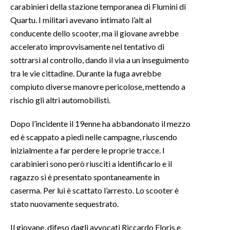
carabinieri della stazione temporanea di Flumini di
Quartu. I militari avevano intimato l’alt al
INFO AZIENDE
conducente dello scooter, ma il giovane avrebbe
ABBONATI
accelerato improvvisamente nel tentativo di
ANNUNCI
sottrarsi al controllo, dando il via a un inseguimento
NECROLOGI
tra le vie cittadine. Durante la fuga avrebbe
PUBBLICITÀ
compiuto diverse manovre pericolose, mettendo a
rischio gli altri automobilisti.
SPIAGGE
STORE
Dopo l’incidente il 19enne ha abbandonato il mezzo
ed è scappato a piedi nelle campagne, riuscendo
inizialmente a far perdere le proprie tracce. I
carabinieri sono però riusciti a identificarlo e il
ragazzo si è presentato spontaneamente in
caserma. Per lui è scattato l’arresto. Lo scooter è
stato nuovamente sequestrato.
Il giovane, difeso dagli avvocati Riccardo Floris e