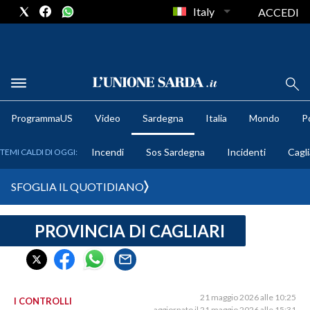
Italy
ACCEDI
METEO
ProgrammaUS
Video
Sardegna
Italia
Mondo
Po
COMUNI AL VOTO
Incendi
Sos Sardegna
Incidenti
Cagli
TEMI CALDI DI OGGI:
VIDEO
SFOGLIA IL QUOTIDIANO
FOTO
PROVINCIA DI CAGLIARI
CRONACA SARDEGNA
CAGLIARI
PROVINCIA DI CAGLIARI
SULCIS IGLESIENTE
21 maggio 2026 alle 10:25
I CONTROLLI
aggiornato il 21 maggio 2026 alle 15:31