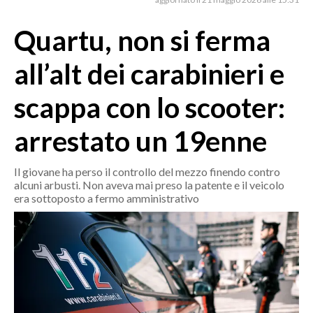
MEDIO CAMPIDANO
ORISTANO E PROVINCIA
Quartu, non si ferma
SASSARI E PROVINCIA
all’alt dei carabinieri e
GALLURA
NUORO E PROVINCIA
scappa con lo scooter:
OGLIASTRA
arrestato un 19enne
AGENDA
CRONACA
Il giovane ha perso il controllo del mezzo finendo contro
alcuni arbusti. Non aveva mai preso la patente e il veicolo
ITALIA
era sottoposto a fermo amministrativo
MONDO
POLITICA
ECONOMIA
SERVIZI ALLE IMPRESE