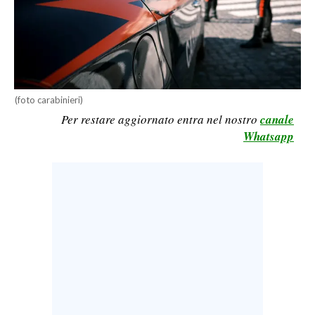
LAVORO
BANDI
SPORT IN SARDEGNA
(foto carabinieri)
SPORT
Per restare aggiornato entra nel nostro
canale
RISULTATI E CLASSIFICHE
Whatsapp
CALCIO
CALCIO REGIONALE
BASKET
VOLLEY
MOTORI
TENNIS
ALTRI SPORT
CULTURA