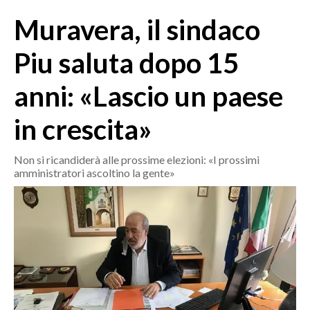
MEDIO CAMPIDANO
Muravera, il sindaco
ORISTANO E PROVINCIA
SASSARI E PROVINCIA
Piu saluta dopo 15
GALLURA
anni: «Lascio un paese
NUORO E PROVINCIA
OGLIASTRA
in crescita»
AGENDA
Non si ricandiderà alle prossime elezioni: «I prossimi
CRONACA
amministratori ascoltino la gente»
ITALIA
MONDO
POLITICA
ECONOMIA
SERVIZI ALLE IMPRESE