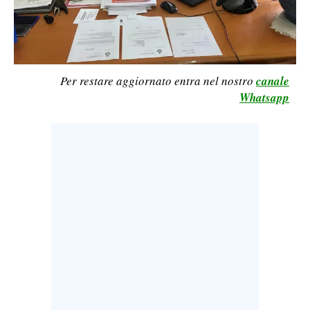
LAVORO
BANDI
SPORT IN SARDEGNA
Per restare aggiornato entra nel nostro
canale
Whatsapp
SPORT
RISULTATI E CLASSIFICHE
CALCIO
CALCIO REGIONALE
BASKET
VOLLEY
MOTORI
TENNIS
ALTRI SPORT
CULTURA