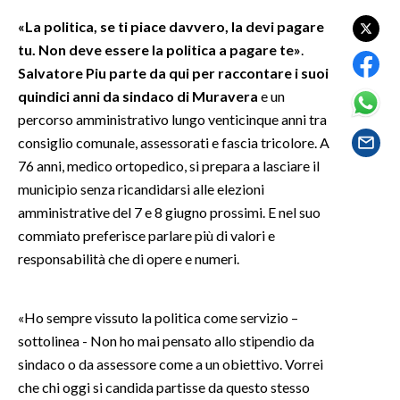
«La politica, se ti piace davvero, la devi pagare
SPETTACOLI
tu. Non deve essere la politica a pagare te»
.
Salvatore Piu parte da qui per raccontare i suoi
GOSSIP
quindici anni da sindaco di Muravera
e un
percorso amministrativo lungo venticinque anni tra
SALUTE
consiglio comunale, assessorati e fascia tricolore. A
76 anni, medico ortopedico, si prepara a lasciare il
SARDEGNA TURISMO
municipio senza ricandidarsi alle elezioni
SARDI NEL MONDO
amministrative del 7 e 8 giugno prossimi. E nel suo
commiato preferisce parlare più di valori e
NOTIZIE
responsabilità che di opere e numeri.
EVENTI
#CARAUNIONE
«Ho sempre vissuto la politica come servizio –
sottolinea - Non ho mai pensato allo stipendio da
3 MINUTI CON
sindaco o da assessore come a un obiettivo. Vorrei
che chi oggi si candida partisse da questo stesso
INSULARITÀ