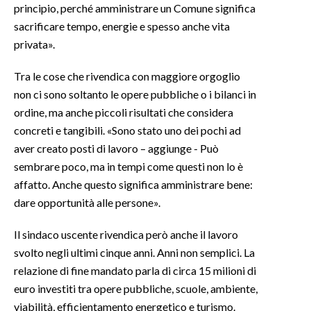
principio, perché amministrare un Comune significa
sacrificare tempo, energie e spesso anche vita
INFO AZIENDE
privata».
ABBONATI
ANNUNCI
Tra le cose che rivendica con maggiore orgoglio
non ci sono soltanto le opere pubbliche o i bilanci in
NECROLOGI
ordine, ma anche piccoli risultati che considera
PUBBLICITÀ
concreti e tangibili. «Sono stato uno dei pochi ad
SPIAGGE
aver creato posti di lavoro – aggiunge - Può
STORE
sembrare poco, ma in tempi come questi non lo è
affatto. Anche questo significa amministrare bene:
dare opportunità alle persone».
Il sindaco uscente rivendica però anche il lavoro
svolto negli ultimi cinque anni. Anni non semplici. La
relazione di fine mandato parla di circa 15 milioni di
euro investiti tra opere pubbliche, scuole, ambiente,
viabilità, efficientamento energetico e turismo.