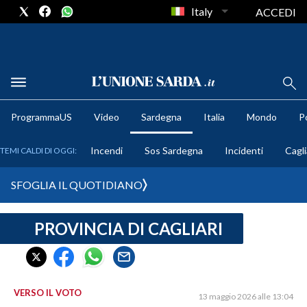
Italy
ACCEDI
METEO
ProgrammaUS
Video
Sardegna
Italia
Mondo
Po
COMUNI AL VOTO
Incendi
Sos Sardegna
Incidenti
Cagli
TEMI CALDI DI OGGI:
VIDEO
SFOGLIA IL QUOTIDIANO
FOTO
PROVINCIA DI CAGLIARI
CRONACA SARDEGNA
CAGLIARI
PROVINCIA DI CAGLIARI
SULCIS IGLESIENTE
VERSO IL VOTO
13 maggio 2026 alle 13:04