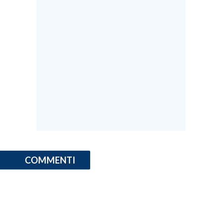
INFO AZIENDE
ABBONATI
ANNUNCI
NECROLOGI
PUBBLICITÀ
SPIAGGE
STORE
COMMENTI