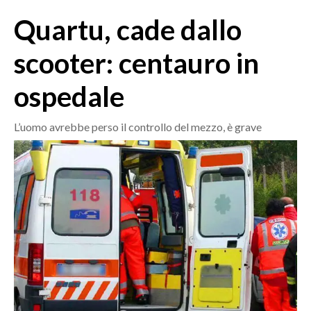
MEDIO CAMPIDANO
Quartu, cade dallo
ORISTANO E PROVINCIA
SASSARI E PROVINCIA
scooter: centauro in
GALLURA
ospedale
NUORO E PROVINCIA
OGLIASTRA
L’uomo avrebbe perso il controllo del mezzo, è grave
AGENDA
CRONACA
ITALIA
MONDO
POLITICA
ECONOMIA
SERVIZI ALLE IMPRESE