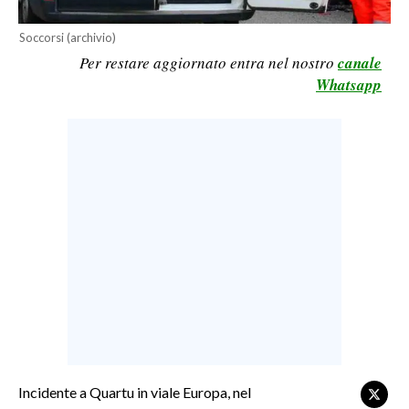
LAVORO
Soccorsi (archivio)
BANDI
Per restare aggiornato entra nel nostro
canale
Whatsapp
SPORT IN SARDEGNA
SPORT
RISULTATI E CLASSIFICHE
CALCIO
CALCIO REGIONALE
BASKET
VOLLEY
MOTORI
TENNIS
ALTRI SPORT
Incidente a Quartu in viale Europa, nel
CULTURA