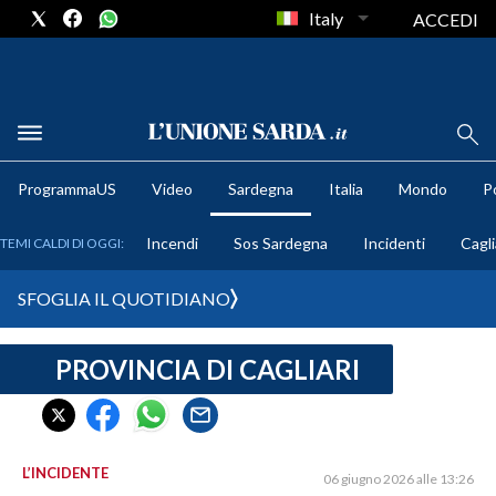
Italy
ACCEDI
METEO
ProgrammaUS
Video
Sardegna
Italia
Mondo
Po
COMUNI AL VOTO
Incendi
Sos Sardegna
Incidenti
Cagli
TEMI CALDI DI OGGI:
VIDEO
SFOGLIA IL QUOTIDIANO
FOTO
PROVINCIA DI CAGLIARI
CRONACA SARDEGNA
CAGLIARI
PROVINCIA DI CAGLIARI
SULCIS IGLESIENTE
L’INCIDENTE
06 giugno 2026 alle 13:26