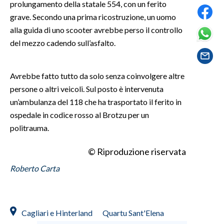
prolungamento della statale 554, con un ferito
grave. Secondo una prima ricostruzione, un uomo
SPETTACOLI
alla guida di uno scooter avrebbe perso il controllo
del mezzo cadendo sull’asfalto.
GOSSIP
SALUTE
Avrebbe fatto tutto da solo senza coinvolgere altre
persone o altri veicoli. Sul posto è intervenuta
SARDEGNA TURISMO
un’ambulanza del 118 che ha trasportato il ferito in
ospedale in codice rosso al Brotzu per un
SARDI NEL MONDO
politrauma.
NOTIZIE
EVENTI
© Riproduzione riservata
Roberto Carta
#CARAUNIONE
3 MINUTI CON
Cagliari e Hinterland
Quartu Sant'Elena
INSULARITÀ