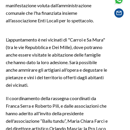
manifestazione voluta dall’amministrazione
comunale che l'ha finanziata insieme
SPETTACOLI
all'associazione Enti Locali per lo spettacolo.
GOSSIP
L’appuntamento è nei vicinati di "Carroi e Sa Mura"
SALUTE
(tra le vie Repubblica e Dei Mille), dove potranno
anche essere visitate le abitazione delle famiglie
SARDEGNA TURISMO
che hanno dato la loro adesione. Sarà possibile
SARDI NEL MONDO
anche ammirare gli artigiani all'opera e degustare le
pietanze e vini i del territorio offerti dagli abitanti
NOTIZIE
dei vicinati.
EVENTI
Il coordinamento della rassegna coordinati da
#CARAUNIONE
Franca Serra e Roberto Pili, e dalle associazioni che
hanno aderito all'invito della presidente
3 MINUTI CON
dell'associazione “Ballu tundu”, Maria Chiara Farci e
del direttore artistico Orlando Mascia: la Pro Loco
INSULARITÀ