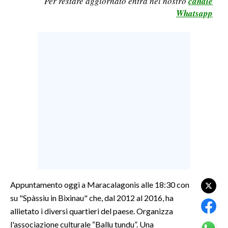
Per restare aggiornato entra nel nostro
canale
Whatsapp
LAVORO
BANDI
SPORT IN SARDEGNA
SPORT
RISULTATI E CLASSIFICHE
CALCIO
CALCIO REGIONALE
BASKET
VOLLEY
MOTORI
Appuntamento oggi a Maracalagonis alle 18:30 con
TENNIS
su "Spàssiu in Bixinau" che, dal 2012 al 2016, ha
ALTRI SPORT
allietato i diversi quartieri del paese. Organizza
l'associazione culturale “Ballu tundu”. Una
CULTURA