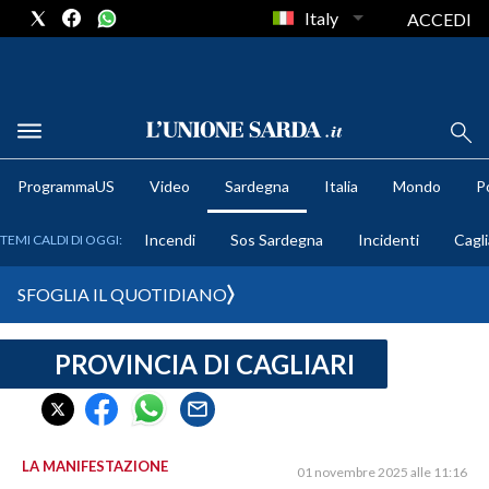
Italy
ACCEDI
METEO
ProgrammaUS
Video
Sardegna
Italia
Mondo
Po
COMUNI AL VOTO
Incendi
Sos Sardegna
Incidenti
Cagli
TEMI CALDI DI OGGI:
VIDEO
SFOGLIA IL QUOTIDIANO
FOTO
PROVINCIA DI CAGLIARI
CRONACA SARDEGNA
CAGLIARI
PROVINCIA DI CAGLIARI
SULCIS IGLESIENTE
LA MANIFESTAZIONE
01 novembre 2025 alle 11:16