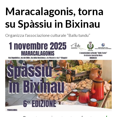
MEDIO CAMPIDANO
Maracalagonis, torna
ORISTANO E PROVINCIA
SASSARI E PROVINCIA
su Spàssiu in Bixinau
GALLURA
NUORO E PROVINCIA
Organizza l'associazione culturale “Ballu tundu”
OGLIASTRA
AGENDA
CRONACA
ITALIA
MONDO
POLITICA
ECONOMIA
SERVIZI ALLE IMPRESE