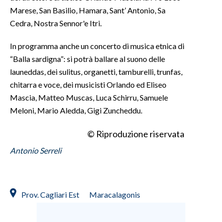
Marese, San Basilio, Hamara, Sant’ Antonio, Sa
INFO AZIENDE
Cedra, Nostra Sennor'e Itri.
ABBONATI
In programma anche un concerto di musica etnica di
ANNUNCI
“Balla sardigna”: si potrà ballare al suono delle
NECROLOGI
launeddas, dei sulitus, organetti, tamburelli, trunfas,
PUBBLICITÀ
chitarra e voce, dei musicisti Orlando ed Eliseo
Mascia, Matteo Muscas, Luca Schirru, Samuele
SPIAGGE
Meloni, Mario Aledda, Gigi Zuncheddu.
STORE
© Riproduzione riservata
Antonio Serreli
Prov. Cagliari Est
Maracalagonis