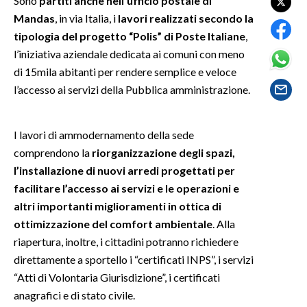
Sono
partiti anche nell’ufficio postale di
Mandas
, in via Italia, i
lavori realizzati secondo la
SPETTACOLI
tipologia del progetto “Polis” di Poste Italiane
,
l’iniziativa aziendale dedicata ai comuni con meno
GOSSIP
di 15mila abitanti per rendere semplice e veloce
l’accesso ai servizi della Pubblica amministrazione.
SALUTE
SARDEGNA TURISMO
I lavori di ammodernamento della sede
comprendono la
riorganizzazione degli spazi,
SARDI NEL MONDO
l’installazione di nuovi arredi progettati per
NOTIZIE
facilitare l’accesso ai servizi e le operazioni e
EVENTI
altri importanti miglioramenti in ottica di
ottimizzazione del comfort ambientale
. Alla
#CARAUNIONE
riapertura, inoltre, i cittadini potranno richiedere
direttamente a sportello i “certificati INPS”, i servizi
3 MINUTI CON
“Atti di Volontaria Giurisdizione”, i certificati
anagrafici e di stato civile.
INSULARITÀ