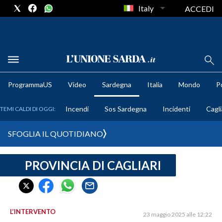
Italy
ACCEDI
METEO
ProgrammaUS
Video
Sardegna
Italia
Mondo
Po
COMUNI AL VOTO
Incendi
Sos Sardegna
Incidenti
Cagli
TEMI CALDI DI OGGI:
VIDEO
SFOGLIA IL QUOTIDIANO
FOTO
PROVINCIA DI CAGLIARI
CRONACA SARDEGNA
CAGLIARI
PROVINCIA DI CAGLIARI
SULCIS IGLESIENTE
L’INTERVENTO
23 maggio 2025 alle 12:22