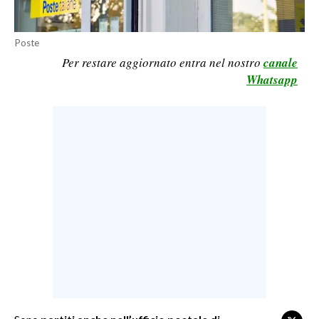
LAVORO
BANDI
Poste
Per restare aggiornato entra nel nostro
canale
SPORT IN SARDEGNA
Whatsapp
SPORT
RISULTATI E CLASSIFICHE
CALCIO
CALCIO REGIONALE
BASKET
VOLLEY
MOTORI
TENNIS
ALTRI SPORT
CULTURA