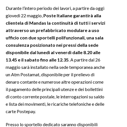
Durante l’intero periodo dei lavori, a partire da oggi
INFO AZIENDE
giovedì 22 maggio,
Poste Italiane garantirà alla
ABBONATI
clientela di Mandas la continuità di tutti i servizi
attraverso un prefabbricato modulare a uso
ANNUNCI
ufficio con due sportelli polifunzionali, una sala
NECROLOGI
consulenza posizionato nei pressi della sede
PUBBLICITÀ
disponibile dal lunedì al venerdì dalle 8.20 alle
SPIAGGE
13.45 e il sabato fino alle 12.35
. A partire dal 26
STORE
maggio sarà installato nella sede temporanea anche
un Atm Postamat, disponibile per il prelievo di
denaro contante e numerose altre operazioni come
il pagamento delle principali utenze e dei bollettini
di conto corrente postale, le interrogazioni su saldo
e lista dei movimenti, le ricariche telefoniche e delle
carte Postepay.
Presso lo sportello dedicato saranno disponibili