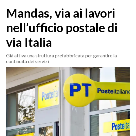
MEDIO CAMPIDANO
Mandas, via ai lavori
ORISTANO E PROVINCIA
SASSARI E PROVINCIA
nell’ufficio postale di
GALLURA
via Italia
NUORO E PROVINCIA
OGLIASTRA
Già attiva una struttura prefabbricata per garantire la
AGENDA
continuità dei servizi
CRONACA
ITALIA
MONDO
POLITICA
ECONOMIA
SERVIZI ALLE IMPRESE