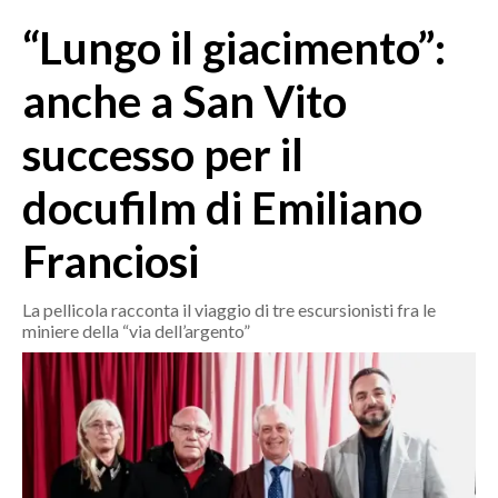
MEDIO CAMPIDANO
“Lungo il giacimento”:
ORISTANO E PROVINCIA
SASSARI E PROVINCIA
anche a San Vito
GALLURA
successo per il
NUORO E PROVINCIA
OGLIASTRA
docufilm di Emiliano
AGENDA
Franciosi
CRONACA
ITALIA
La pellicola racconta il viaggio di tre escursionisti fra le
miniere della “via dell’argento”
MONDO
POLITICA
ECONOMIA
SERVIZI ALLE IMPRESE