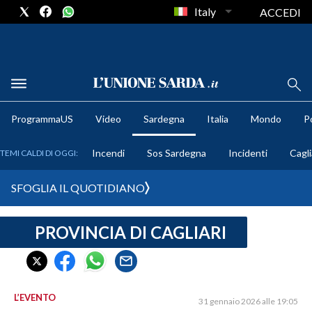
Italy
ACCEDI
METEO
ProgrammaUS
Video
Sardegna
Italia
Mondo
Po
COMUNI AL VOTO
Incendi
Sos Sardegna
Incidenti
Cagli
TEMI CALDI DI OGGI:
VIDEO
SFOGLIA IL QUOTIDIANO
FOTO
PROVINCIA DI CAGLIARI
CRONACA SARDEGNA
CAGLIARI
PROVINCIA DI CAGLIARI
SULCIS IGLESIENTE
L’EVENTO
31 gennaio 2026 alle 19:05