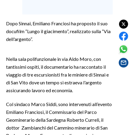
SPETTACOLI
Dopo Sinnai, Emiliano Franciosi ha proposto il suo
GOSSIP
docufilm “Lungo il giacimento”, realizzato sulla “Via
dell'argento”.
SALUTE
SARDEGNA TURISMO
Nella sala polifunzionale in via Aldo Moro, con
tantissimi ospiti, il documentario ha raccontato il
SARDI NEL MONDO
viaggio di tre escursionisti fra le miniere di Sinnai e
NOTIZIE
di San Vito dove un tempo si estraeva l'argento
EVENTI
assicurando lavoro ed economia.
Col sindaco Marco Siddi, sono intervenuti all’evento
#CARAUNIONE
Emiliano Franciosi, il Commissario del Parco
3 MINUTI CON
Geominerario della Sardegna Roberto Curreli, il
dottor Zambianchi del Cammino minerario di San
INSULARITÀ