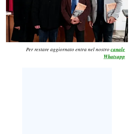
LAVORO
BANDI
SPORT IN SARDEGNA
SPORT
Per restare aggiornato entra nel nostro
canale
Whatsapp
RISULTATI E CLASSIFICHE
CALCIO
CALCIO REGIONALE
BASKET
VOLLEY
MOTORI
TENNIS
ALTRI SPORT
CULTURA