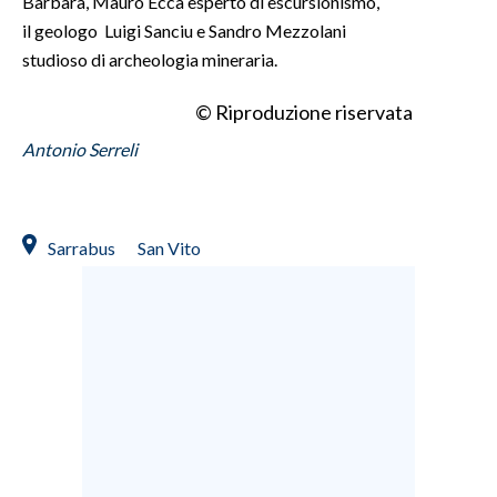
Barbara, Mauro Ecca esperto di escursionismo,
il geologo Luigi Sanciu e Sandro Mezzolani
INFO AZIENDE
studioso di archeologia mineraria.
ABBONATI
© Riproduzione riservata
ANNUNCI
Antonio Serreli
NECROLOGI
PUBBLICITÀ
SPIAGGE
Sarrabus
San Vito
STORE