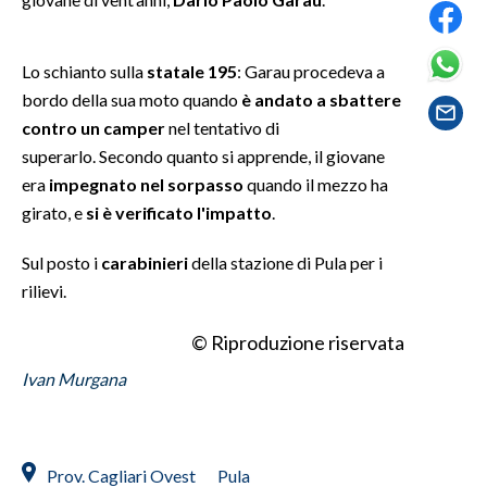
SPETTACOLI
Lo schianto sulla
statale 195
: Garau procedeva a
bordo della sua moto quando
è andato a sbattere
GOSSIP
contro un camper
nel tentativo di
SALUTE
superarlo. Secondo quanto si apprende, il giovane
era
impegnato nel sorpasso
quando il mezzo ha
SARDEGNA TURISMO
girato, e
si è verificato l'impatto
.
SARDI NEL MONDO
Sul posto i
carabinieri
della stazione di Pula per i
rilievi.
NOTIZIE
EVENTI
© Riproduzione riservata
#CARAUNIONE
Ivan Murgana
3 MINUTI CON
Prov. Cagliari Ovest
Pula
INSULARITÀ