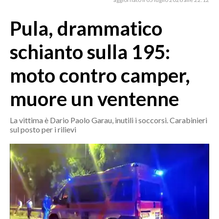
MEDIO CAMPIDANO
ORISTANO E PROVINCIA
Pula, drammatico
SASSARI E PROVINCIA
schianto sulla 195:
GALLURA
NUORO E PROVINCIA
moto contro camper,
OGLIASTRA
muore un ventenne
AGENDA
CRONACA
La vittima è Dario Paolo Garau, inutili i soccorsi. Carabinieri
sul posto per i rilievi
ITALIA
MONDO
POLITICA
ECONOMIA
SERVIZI ALLE IMPRESE