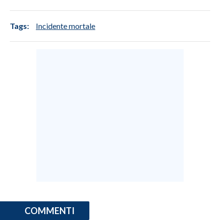
INFO AZIENDE
Tags:
Incidente mortale
ABBONATI
ANNUNCI
NECROLOGI
PUBBLICITÀ
SPIAGGE
STORE
COMMENTI