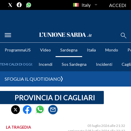
Italy
ACCEDI
METEO
ProgrammaUS
Video
Sardegna
Italia
Mondo
Po
COMUNI AL VOTO
Incendi
Sos Sardegna
Incidenti
Cagli
TEMI CALDI DI OGGI:
VIDEO
SFOGLIA IL QUOTIDIANO
FOTO
PROVINCIA DI CAGLIARI
CRONACA SARDEGNA
CAGLIARI
PROVINCIA DI CAGLIARI
SULCIS IGLESIENTE
05 luglio 2026 alle 21:32
LA TRAGEDIA
aggiornato il 05 luglio 2026 alle 22:12