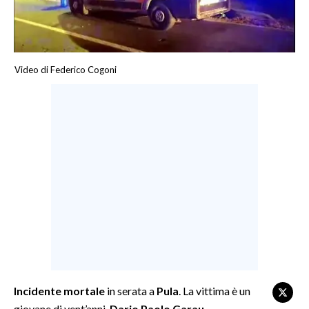
LAVORO
BANDI
Video di Federico Cogoni
SPORT IN SARDEGNA
SPORT
RISULTATI E CLASSIFICHE
CALCIO
CALCIO REGIONALE
BASKET
VOLLEY
MOTORI
TENNIS
ALTRI SPORT
Incidente mortale
in serata a
Pula
. La vittima è un
CULTURA
giovane di vent’anni,
Dario Paolo Garau
.