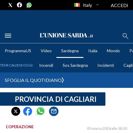
Italy
ACCEDI
METEO
ProgrammaUS
Video
Sardegna
Italia
Mondo
Po
COMUNI AL VOTO
Incendi
Sos Sardegna
Incidenti
Cagli
TEMI CALDI DI OGGI:
VIDEO
SFOGLIA IL QUOTIDIANO
FOTO
PROVINCIA DI CAGLIARI
CRONACA SARDEGNA
CAGLIARI
PROVINCIA DI CAGLIARI
SULCIS IGLESIENTE
L’OPERAZIONE
05 marzo 2024 alle 18:20