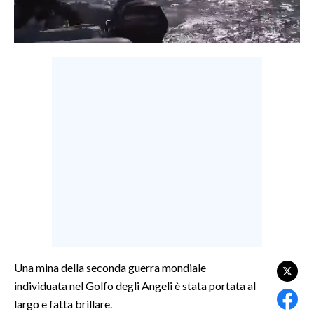
LAVORO
BANDI
SPORT IN SARDEGNA
SPORT
RISULTATI E CLASSIFICHE
CALCIO
CALCIO REGIONALE
BASKET
VOLLEY
MOTORI
TENNIS
Una mina della seconda guerra mondiale
ALTRI SPORT
individuata nel Golfo degli Angeli è stata portata al
largo e fatta brillare.
CULTURA