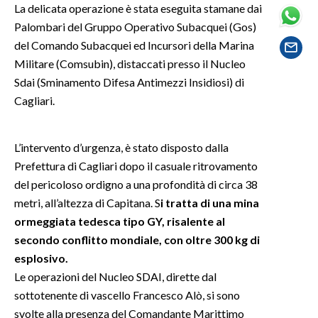
La delicata operazione è stata eseguita stamane dai
Palombari del Gruppo Operativo Subacquei (Gos)
SPETTACOLI
del Comando Subacquei ed Incursori della Marina
Militare (Comsubin), distaccati presso il Nucleo
GOSSIP
Sdai (Sminamento Difesa Antimezzi Insidiosi) di
SALUTE
Cagliari.
SARDEGNA TURISMO
L’intervento d’urgenza, è stato disposto dalla
Prefettura di Cagliari dopo il casuale ritrovamento
SARDI NEL MONDO
del pericoloso ordigno a una profondità di circa 38
NOTIZIE
metri, all’altezza di Capitana. S
i tratta di una mina
EVENTI
ormeggiata tedesca tipo GY, risalente al
secondo conflitto mondiale, con oltre 300 kg di
#CARAUNIONE
esplosivo.
Le operazioni del Nucleo SDAI, dirette dal
3 MINUTI CON
sottotenente di vascello Francesco Alò, si sono
svolte alla presenza del Comandante Marittimo
INSULARITÀ