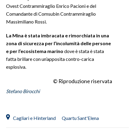
Ovest Contrammiraglio Enrico Pacioni e del
INFO AZIENDE
Comandante di Comsubin Contrammiraglio
Massimiliano Rossi.
ABBONATI
ANNUNCI
La Mina è stata imbracata e rimorchiata in una
NECROLOGI
zona di sicurezza per l’incolumità delle persone
PUBBLICITÀ
e per l’ecosistema marino
dove è stata è stata
fatta brillare con un’apposita contro-carica
SPIAGGE
esplosiva.
STORE
© Riproduzione riservata
Stefano Birocchi
Cagliari e Hinterland
Quartu Sant'Elena