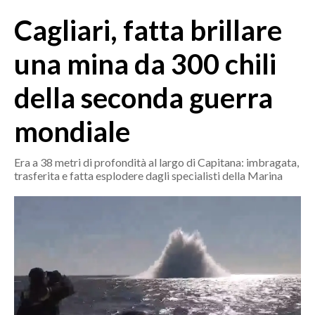
MEDIO CAMPIDANO
Cagliari, fatta brillare
ORISTANO E PROVINCIA
SASSARI E PROVINCIA
una mina da 300 chili
GALLURA
della seconda guerra
NUORO E PROVINCIA
OGLIASTRA
mondiale
AGENDA
Era a 38 metri di profondità al largo di Capitana: imbragata,
CRONACA
trasferita e fatta esplodere dagli specialisti della Marina
ITALIA
MONDO
POLITICA
ECONOMIA
SERVIZI ALLE IMPRESE