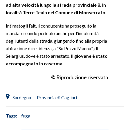
ad alta velocità lungo la strada provinciale 8, in
località Terre Teula nel Comune di Monserrato.
INFO AZIENDE
ABBONATI
Intimatogli l’alt, il conducente ha proseguito la
ANNUNCI
marcia, creando pericolo anche per l’incolumità
NECROLOGI
degli utenti della strada, giungendo fino alla propria
abitazione di residenza, a "Su Pezzu Mannu", di
PUBBLICITÀ
Selargius, dove è stato arrestato.
Il giovane è stato
SPIAGGE
accompagnato in caserma.
STORE
© Riproduzione riservata
Sardegna
Provincia di Cagliari
Tags:
fuga