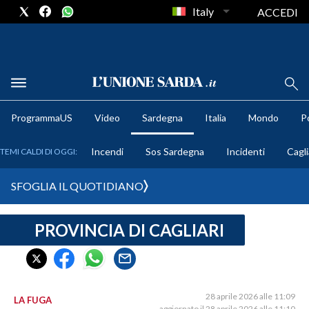
Italy
ACCEDI
METEO
ProgrammaUS
Video
Sardegna
Italia
Mondo
Po
COMUNI AL VOTO
Incendi
Sos Sardegna
Incidenti
Cagli
TEMI CALDI DI OGGI:
VIDEO
SFOGLIA IL QUOTIDIANO
FOTO
PROVINCIA DI CAGLIARI
CRONACA SARDEGNA
CAGLIARI
PROVINCIA DI CAGLIARI
SULCIS IGLESIENTE
28 aprile 2026 alle 11:09
LA FUGA
aggiornato il 28 aprile 2026 alle 11:10