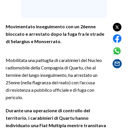
SPETTACOLI
Movimentato inseguimento con un 26enne
GOSSIP
bloccato e arrestato dopo la fuga fra le strade
SALUTE
di Selargius e Monserrato.
SARDEGNA TURISMO
Mobilitata una pattuglia di carabinieri del Nucleo
radiomobile della Compagnia di Quartu, che al
SARDI NEL MONDO
termine del lungo inseguimento, ha arrestato un
NOTIZIE
25enne (nella flagranza del reato) con l'accusa
EVENTI
di resistenza a pubblico ufficiale e di fuga con
pericolo.
#CARAUNIONE
Durante una operazione di controllo del
3 MINUTI CON
territorio, i carabinieri di Quartu hanno
individuato una Fiat Multipla mentre transitava
INSULARITÀ