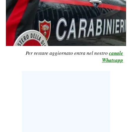
LAVORO
BANDI
SPORT IN SARDEGNA
SPORT
Per restare aggiornato entra nel nostro
canale
RISULTATI E CLASSIFICHE
Whatsapp
CALCIO
CALCIO REGIONALE
BASKET
VOLLEY
MOTORI
TENNIS
ALTRI SPORT
CULTURA