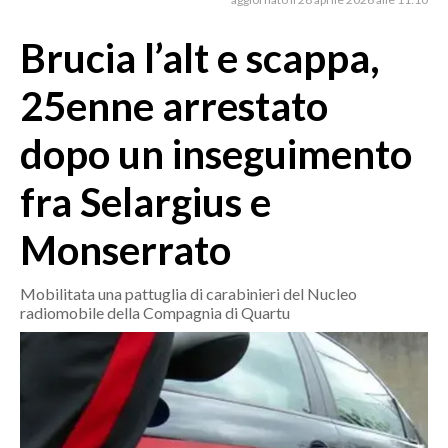
MEDIO CAMPIDANO
ORISTANO E PROVINCIA
Brucia l’alt e scappa,
SASSARI E PROVINCIA
25enne arrestato
GALLURA
NUORO E PROVINCIA
dopo un inseguimento
OGLIASTRA
fra Selargius e
AGENDA
Monserrato
CRONACA
ITALIA
Mobilitata una pattuglia di carabinieri del Nucleo
MONDO
radiomobile della Compagnia di Quartu
POLITICA
ECONOMIA
SERVIZI ALLE IMPRESE