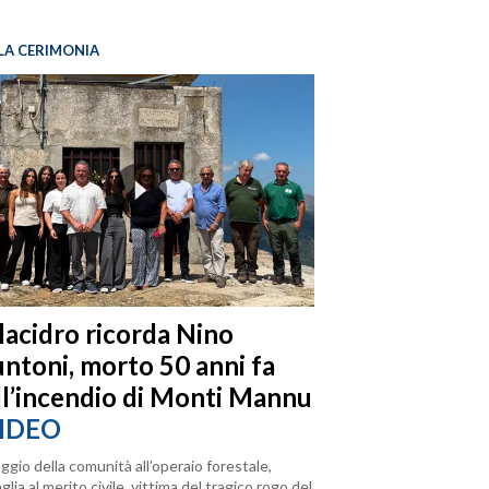
LA CERIMONIA
llacidro ricorda Nino
ntoni, morto 50 anni fa
ll’incendio di Monti Mannu
IDEO
ggio della comunità all’operaio forestale,
lia al merito civile, vittima del tragico rogo del