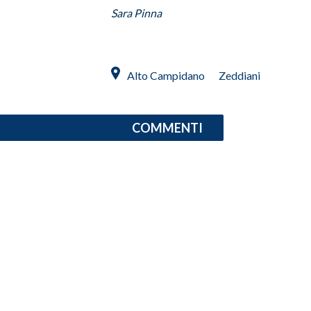
Sara Pinna
INFO AZIENDE
ABBONATI
ANNUNCI
Alto Campidano
Zeddiani
NECROLOGI
PUBBLICITÀ
COMMENTI
SPIAGGE
STORE