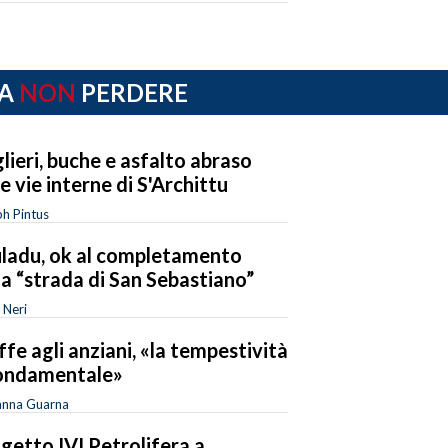
A
NON
PERDERE
lieri, buche e asfalto abraso
le vie interne di S'Archittu
h Pintus
ladu, ok al completamento
la “strada di San Sebastiano”
 Neri
ffe agli anziani, «la tempestività
ondamentale»
anna Guarna
getto IVI Petrolifera a