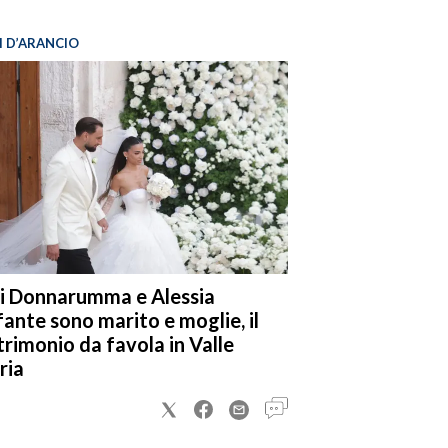
I D’ARANCIO
i Donnarumma e Alessia
fante sono marito e moglie, il
rimonio da favola in Valle
ria