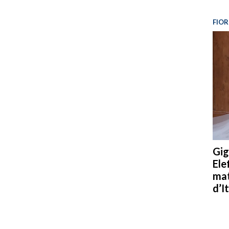
FIOR
Gig
Ele
mat
d’It