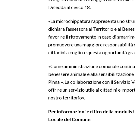
Deledda al civico 18.
SPETTACOLI
«La microchippatura rappresenta uno strum
GOSSIP
dichiara l’assessora al Territorio e al Ben
favorire il ritrovamento in caso di smarri
SALUTE
promuovere una maggiore responsabilità nel
cittadini a cogliere questa opportunità gra
SARDEGNA TURISMO
«Come amministrazione comunale continuia
SARDI NEL MONDO
benessere animale e alla sensibilizzazione 
NOTIZIE
Pinna –. La collaborazione con il Servizio V
offrire un servizio utile ai cittadini e impor
EVENTI
nostro territorio».
#CARAUNIONE
Per informazioni e ritiro della modulistic
3 MINUTI CON
Locale del Comune.
INSULARITÀ