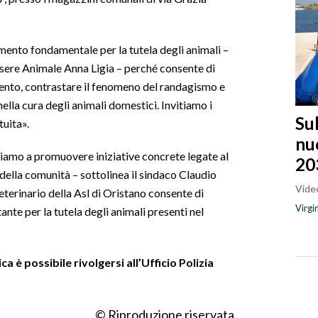
ento fondamentale per la tutela degli animali –
essere Animale Anna Ligia – perché consente di
mento, contrastare il fenomeno del randagismo e
la cura degli animali domestici. Invitiamo i
Sul
tuita».
nu
mo a promuovere iniziative concrete legate al
20
della comunità – sottolinea il sindaco Claudio
Video
eterinario della Asl di Oristano consente di
Virgi
tante per la tutela degli animali presenti nel
a è possibile rivolgersi all’Ufficio Polizia
© Riproduzione riservata