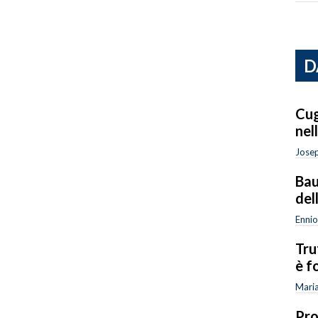
D
Cug
nel
Josep
Bau
del
Ennio
Tru
è f
Mari
Pro