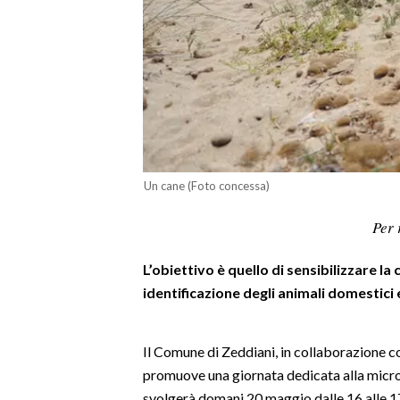
LAVORO
BANDI
SPORT IN SARDEGNA
SPORT
RISULTATI E CLASSIFICHE
Un cane (Foto concessa)
CALCIO
CALCIO REGIONALE
Per 
BASKET
L’obiettivo è quello di sensibilizzare l
VOLLEY
identificazione degli animali domestici 
MOTORI
TENNIS
Il Comune di Zeddiani, in collaborazione con
ALTRI SPORT
promuove una giornata dedicata alla microchi
CULTURA
svolgerà domani 20 maggio dalle 16 alle 17