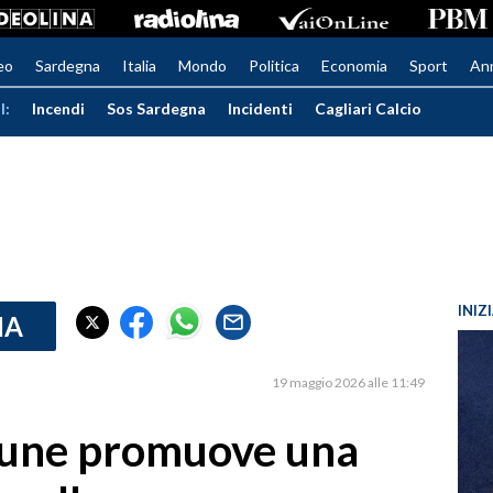
eo
Sardegna
Italia
Mondo
Politica
Economia
Sport
An
I:
Incendi
Sos Sardegna
Incidenti
Cagliari Calcio
INIZ
IA
19 maggio 2026 alle 11:49
mune promuove una