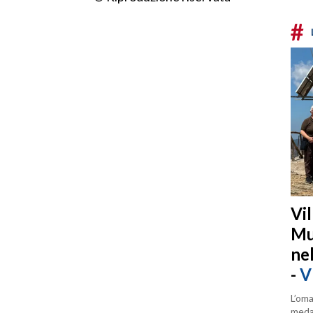
#
Vi
Mu
ne
-
V
L’oma
medag