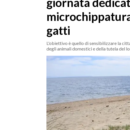
giornata dedicat
MEDIO CAMPIDANO
ORISTANO E PROVINCIA
microchippatura 
SASSARI E PROVINCIA
gatti
GALLURA
NUORO E PROVINCIA
L'obiettivo è quello di sensibilizzare la ci
OGLIASTRA
degli animali domestici e della tutela del 
AGENDA
CRONACA
ITALIA
MONDO
POLITICA
ECONOMIA
SERVIZI ALLE IMPRESE