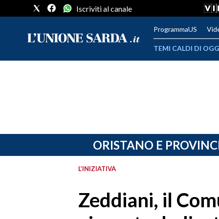
Iscriviti al canale
ProgrammaUS
Vid
TEMI CALDI DI OGG
METEO
COMUNI AL VOTO
VIDEO
FOTO
ORISTANO E PROVINC
CRONACA SARDEGNA
L’INIZIATIVA
CAGLIARI
Zeddiani, il Co
PROVINCIA DI CAGLIARI
SULCIS IGLESIENTE