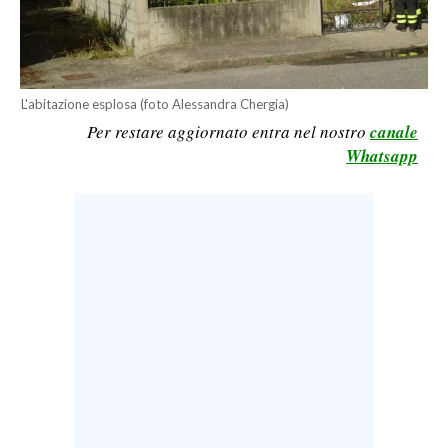
LAVORO
BANDI
L'abitazione esplosa (foto Alessandra Chergia)
SPORT IN SARDEGNA
Per restare aggiornato entra nel nostro
canale
Whatsapp
SPORT
RISULTATI E CLASSIFICHE
CALCIO
CALCIO REGIONALE
BASKET
VOLLEY
MOTORI
TENNIS
ALTRI SPORT
CULTURA