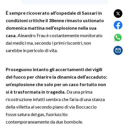
È sempre ricoverato all’ospedale di Sassari in
SPETTACOLI
condizioni critiche il 38enne rimasto ustionato
GOSSIP
domenica mattina nell’esplosione nella sua
casa.
Aleandro Frau è costantemente monitorato
SALUTE
dai medici ma, secondo i primi riscontri, non
sarebbe in pericolo di vita.
SARDEGNA TURISMO
SARDI NEL MONDO
Proseguono intanto gli accertamenti dei vigili
del fuoco per chiarire la dinamica dell’accaduto:
NOTIZIE
un’esplosione che solo per un caso fortuito non
EVENTI
si è trasformata in tragedia.
Da una prima
ricostruzione infatti sembra che l’aria di una stanza
#CARAUNIONE
della villetta al secondo piano di via Boccaccio
3 MINUTI CON
fosse satura del gas, fuoriuscito
contemporaneamente da due bombole.
INSULARITÀ