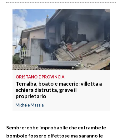
INFO AZIENDE
ABBONATI
ANNUNCI
NECROLOGI
PUBBLICITÀ
SPIAGGE
STORE
ORISTANO E PROVINCIA
Terralba, boato e macerie: villetta a
schiera distrutta, grave il
proprietario
Michele Masala
Sembrerebbe improbabile che entrambe le
bombole fossero difettose ma saranno le