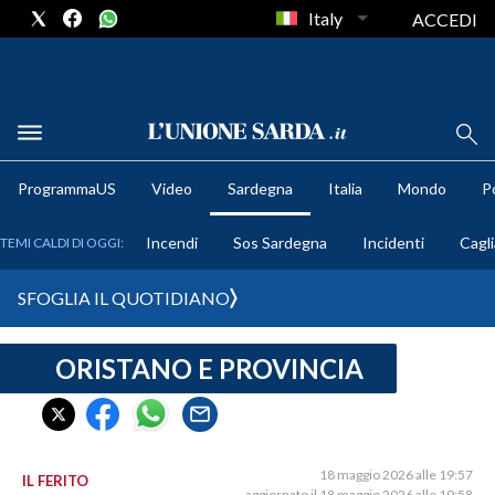
Italy
ACCEDI
METEO
ProgrammaUS
Video
Sardegna
Italia
Mondo
Po
COMUNI AL VOTO
Incendi
Sos Sardegna
Incidenti
Cagli
TEMI CALDI DI OGGI:
VIDEO
SFOGLIA IL QUOTIDIANO
FOTO
ORISTANO E PROVINCIA
CRONACA SARDEGNA
CAGLIARI
PROVINCIA DI CAGLIARI
SULCIS IGLESIENTE
18 maggio 2026 alle 19:57
IL FERITO
aggiornato il 18 maggio 2026 alle 19:58