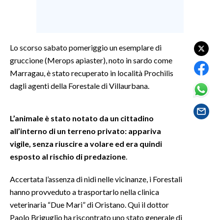
SPETTACOLI
GOSSIP
Lo scorso sabato pomeriggio un esemplare di
gruccione (Merops apiaster), noto in sardo come
SALUTE
Marragau, è stato recuperato in località Prochilis
dagli agenti della Forestale di Villaurbana.
SARDEGNA TURISMO
SARDI NEL MONDO
L’animale è stato notato da un cittadino
all’interno di un terreno privato: appariva
NOTIZIE
vigile, senza riuscire a volare ed era quindi
EVENTI
esposto al rischio di predazione
.
#CARAUNIONE
Accertata l’assenza di nidi nelle vicinanze, i Forestali
hanno provveduto a trasportarlo nella clinica
3 MINUTI CON
veterinaria “Due Mari” di Oristano. Qui il dottor
Paolo Briguglio ha riscontrato uno stato generale di
INSULARITÀ