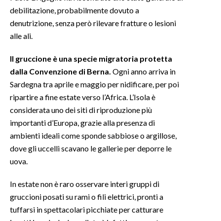
debilitazione, probabilmente dovuto a
INFO AZIENDE
denutrizione, senza però rilevare fratture o lesioni
alle ali.
ABBONATI
ANNUNCI
Il gruccione è una specie migratoria protetta
NECROLOGI
dalla Convenzione di Berna.
Ogni anno arriva in
PUBBLICITÀ
Sardegna tra aprile e maggio per nidificare, per poi
ripartire a fine estate verso l’Africa. L’Isola è
SPIAGGE
considerata uno dei siti di riproduzione più
STORE
importanti d’Europa, grazie alla presenza di
ambienti ideali come sponde sabbiose o argillose,
dove gli uccelli scavano le gallerie per deporre le
uova.
In estate non è raro osservare interi gruppi di
gruccioni posati su rami o fili elettrici, pronti a
tuffarsi in spettacolari picchiate per catturare