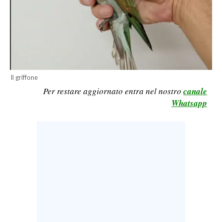
LAVORO
BANDI
SPORT IN SARDEGNA
SPORT
Il griffone
Per restare aggiornato entra nel nostro
canale
RISULTATI E CLASSIFICHE
Whatsapp
CALCIO
CALCIO REGIONALE
BASKET
VOLLEY
MOTORI
TENNIS
ALTRI SPORT
CULTURA