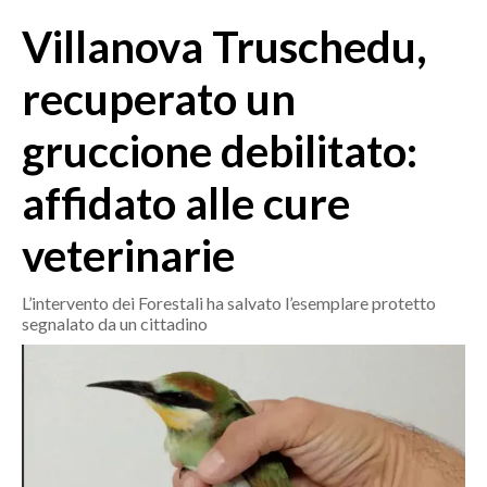
MEDIO CAMPIDANO
Villanova Truschedu,
ORISTANO E PROVINCIA
SASSARI E PROVINCIA
recuperato un
GALLURA
gruccione debilitato:
NUORO E PROVINCIA
OGLIASTRA
affidato alle cure
AGENDA
veterinarie
CRONACA
ITALIA
L’intervento dei Forestali ha salvato l’esemplare protetto
segnalato da un cittadino
MONDO
POLITICA
ECONOMIA
SERVIZI ALLE IMPRESE