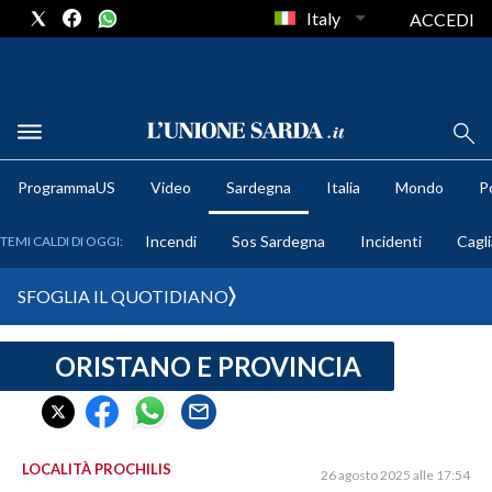
Italy
ACCEDI
METEO
ProgrammaUS
Video
Sardegna
Italia
Mondo
Po
COMUNI AL VOTO
Incendi
Sos Sardegna
Incidenti
Cagli
TEMI CALDI DI OGGI:
VIDEO
SFOGLIA IL QUOTIDIANO
FOTO
ORISTANO E PROVINCIA
CRONACA SARDEGNA
CAGLIARI
PROVINCIA DI CAGLIARI
SULCIS IGLESIENTE
LOCALITÀ PROCHILIS
26 agosto 2025 alle 17:54