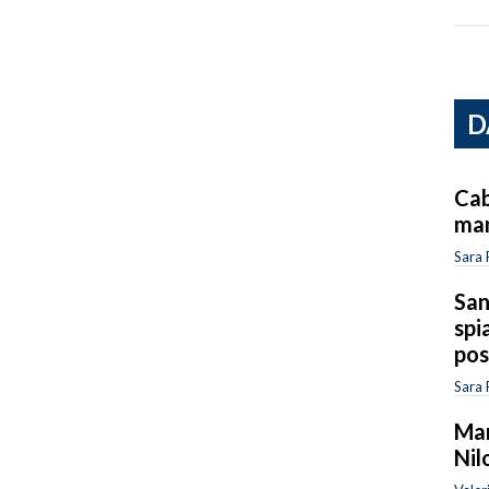
D
Cab
mar
Sara 
San
spi
pos
Sara 
Mar
Nil