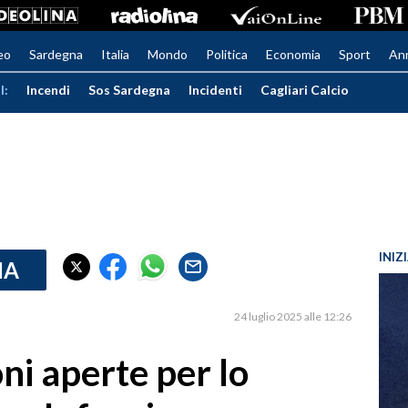
eo
Sardegna
Italia
Mondo
Politica
Economia
Sport
An
I:
Incendi
Sos Sardegna
Incidenti
Cagliari Calcio
INIZ
IA
24 luglio 2025 alle 12:26
oni aperte per lo