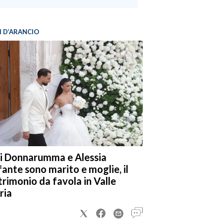
I D’ARANCIO
i Donnarumma e Alessia
fante sono marito e moglie, il
rimonio da favola in Valle
ria