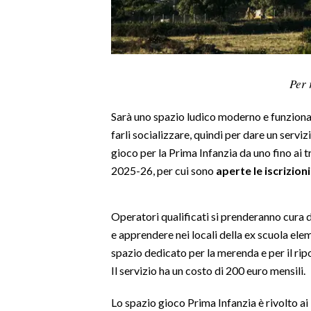
LAVORO
BANDI
SPORT IN SARDEGNA
Per 
SPORT
Sarà uno spazio ludico moderno e funziona
RISULTATI E CLASSIFICHE
farli socializzare, quindi per dare un serviz
CALCIO
gioco per la Prima Infanzia da uno fino ai t
2025-26, per cui sono
aperte le iscrizioni
CALCIO REGIONALE
BASKET
VOLLEY
Operatori qualificati si prenderanno cura d
MOTORI
e apprendere nei locali della ex scuola ele
spazio dedicato per la merenda e per il ri
TENNIS
Il servizio ha un costo di 200 euro mensili.
ALTRI SPORT
Lo spazio gioco Prima Infanzia è rivolto a
CULTURA