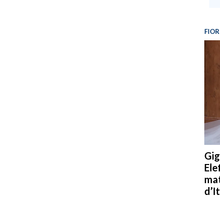
FIOR
Gig
Ele
mat
d’It