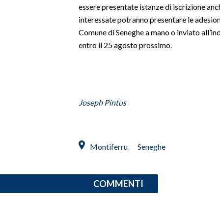
essere presentate istanze di iscrizione anch
interessate potranno presentare le adesion
SPETTACOLI
Comune di Seneghe a mano o inviato all’in
entro il 25 agosto prossimo.
GOSSIP
SALUTE
SARDEGNA TURISMO
Joseph Pintus
SARDI NEL MONDO
NOTIZIE
Montiferru
Seneghe
EVENTI
#CARAUNIONE
COMMENTI
3 MINUTI CON
INSULARITÀ