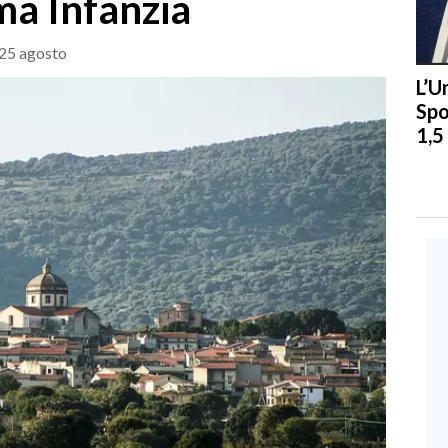
ma Infanzia
 25 agosto
L’U
Spo
1,5