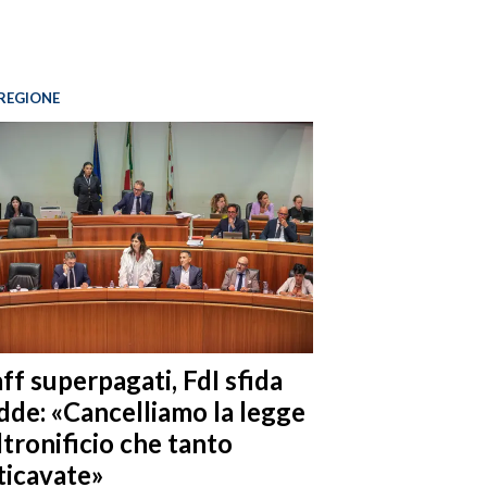
REGIONE
ff superpagati, FdI sfida
dde: «Cancelliamo la legge
ltronificio che tanto
ticavate»