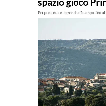
spazio gioco Pri
MEDIO CAMPIDANO
ORISTANO E PROVINCIA
Per presentare domanda c’è tempo sino al
SASSARI E PROVINCIA
GALLURA
NUORO E PROVINCIA
OGLIASTRA
AGENDA
CRONACA
ITALIA
MONDO
POLITICA
ECONOMIA
SERVIZI ALLE IMPRESE