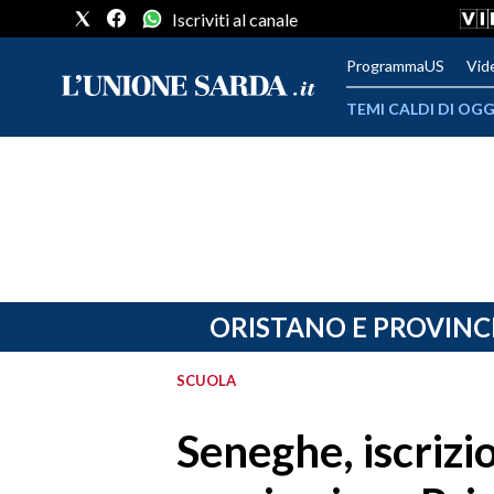
Iscriviti al canale
ProgrammaUS
Vid
TEMI CALDI DI OGG
METEO
COMUNI AL VOTO
VIDEO
FOTO
ORISTANO E PROVINC
CRONACA SARDEGNA
SCUOLA
CAGLIARI
Seneghe, iscrizi
PROVINCIA DI CAGLIARI
SULCIS IGLESIENTE