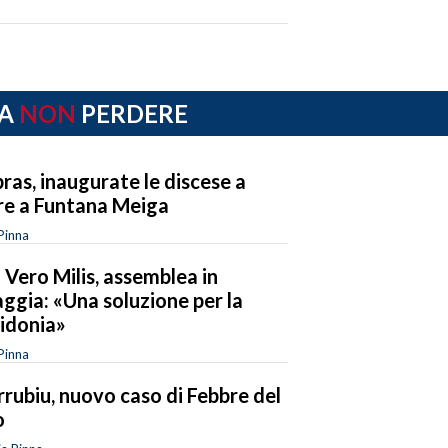
A
NON
PERDERE
ras, inaugurate le discese a
e a Funtana Meiga
Pinna
 Vero Milis, assemblea in
aggia: «Una soluzione per la
idonia»
Pinna
rubiu, nuovo caso di Febbre del
o