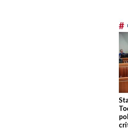
#
Sta
To
po
cri