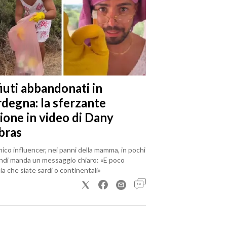
iuti abbandonati in
rdegna: la sferzante
ione in video di Dany
bras
mico influencer, nei panni della mamma, in pochi
ndi manda un messaggio chiaro: «E poco
a che siate sardi o continentali»