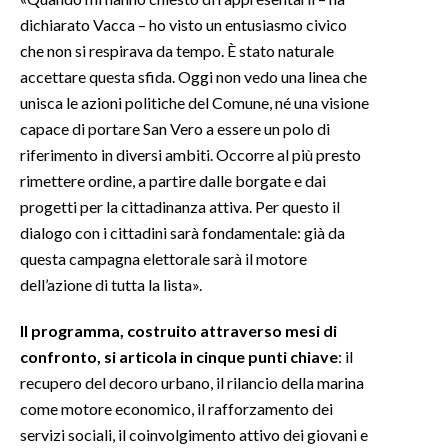
dichiarato Vacca – ho visto un entusiasmo civico
INFO AZIENDE
che non si respirava da tempo. È stato naturale
ABBONATI
accettare questa sfida. Oggi non vedo una linea che
unisca le azioni politiche del Comune, né una visione
ANNUNCI
capace di portare San Vero a essere un polo di
NECROLOGI
riferimento in diversi ambiti. Occorre al più presto
PUBBLICITÀ
rimettere ordine, a partire dalle borgate e dai
SPIAGGE
progetti per la cittadinanza attiva. Per questo il
STORE
dialogo con i cittadini sarà fondamentale: già da
questa campagna elettorale sarà il motore
dell’azione di tutta la lista».
Il programma, costruito attraverso mesi di
confronto, si articola in cinque punti chiave
: il
recupero del decoro urbano, il rilancio della marina
come motore economico, il rafforzamento dei
servizi sociali, il coinvolgimento attivo dei giovani e