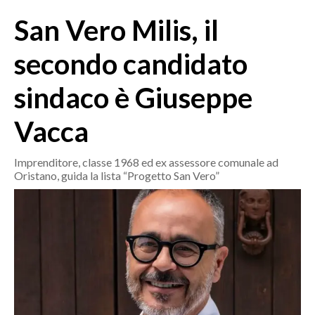
MEDIO CAMPIDANO
San Vero Milis, il
ORISTANO E PROVINCIA
SASSARI E PROVINCIA
secondo candidato
GALLURA
sindaco è Giuseppe
NUORO E PROVINCIA
OGLIASTRA
Vacca
AGENDA
Imprenditore, classe 1968 ed ex assessore comunale ad
CRONACA
Oristano, guida la lista “Progetto San Vero”
ITALIA
MONDO
POLITICA
ECONOMIA
SERVIZI ALLE IMPRESE