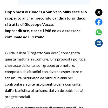
SPETTACOLI
Dopo mesi di rumors a San Vero Milis esce allo
scoperto anche il secondo candidato sindaco:
GOSSIP
si tratta di Giuseppe Vacca,
imprenditore, classe 1968 ed ex assessore
SALUTE
comunale ad Oristano.
SARDEGNA TURISMO
Guida la lista “Progetto San Vero”, consegnata
SARDI NEL MONDO
questa mattina, in Comune. Una proposta politica
NOTIZIE
che nasce da lontano: il gruppo promotore,
composto da cittadini con diverse esperienze e
EVENTI
sensibilità, si riunisce da oltre due anni per
#CARAUNIONE
confrontarsi sui temi più sentiti dalla comunità,
dall’urbanistica al turismo, dal verde pubblico ai
3 MINUTI CON
progetti sociali.
INSULARITÀ
«Quando mi hanno chiesto di rappresentarli – ha