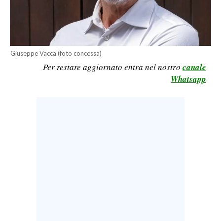
LAVORO
BANDI
SPORT IN SARDEGNA
Giuseppe Vacca (foto concessa)
Per restare aggiornato entra nel nostro
canale
SPORT
Whatsapp
RISULTATI E CLASSIFICHE
CALCIO
CALCIO REGIONALE
BASKET
VOLLEY
MOTORI
TENNIS
ALTRI SPORT
CULTURA