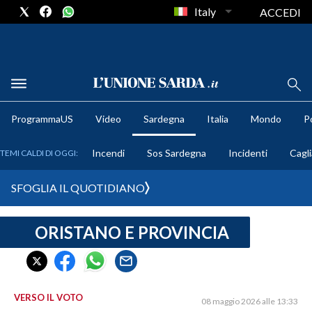
Italy
ACCEDI
METEO
ProgrammaUS
Video
Sardegna
Italia
Mondo
Po
COMUNI AL VOTO
Incendi
Sos Sardegna
Incidenti
Cagli
TEMI CALDI DI OGGI:
VIDEO
SFOGLIA IL QUOTIDIANO
FOTO
ORISTANO E PROVINCIA
CRONACA SARDEGNA
CAGLIARI
PROVINCIA DI CAGLIARI
SULCIS IGLESIENTE
VERSO IL VOTO
08 maggio 2026 alle 13:33