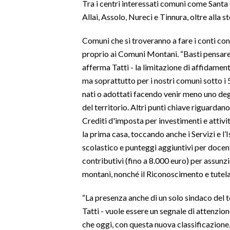
Tra i centri interessati comuni come Santa
Allai, Assolo, Nureci e Tinnura, oltre alla s
SPETTACOLI
Comuni che si troveranno a fare i conti con u
GOSSIP
proprio ai Comuni Montani. “Basti pensare a
afferma Tatti - la limitazione di affidament
SALUTE
ma soprattutto per i nostri comuni sotto i 5
nati o adottati facendo venir meno uno deg
SARDEGNA TURISMO
del territorio. Altri punti chiave riguardan
Crediti d'imposta per investimenti e attività 
SARDI NEL MONDO
la prima casa, toccando anche i Servizi e l’
NOTIZIE
scolastico e punteggi aggiuntivi per docent
EVENTI
contributivi (fino a 8.000 euro) per assunz
montani, nonché il Riconoscimento e tutela
#CARAUNIONE
“La presenza anche di un solo sindaco del t
3 MINUTI CON
Tatti - vuole essere un segnale di attenzione
che oggi, con questa nuova classificazione
INSULARITÀ