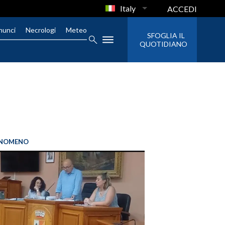
Italy
ACCEDI
nunci
Necrologi
Meteo
SFOGLIA IL
QUOTIDIANO
FENOMENO