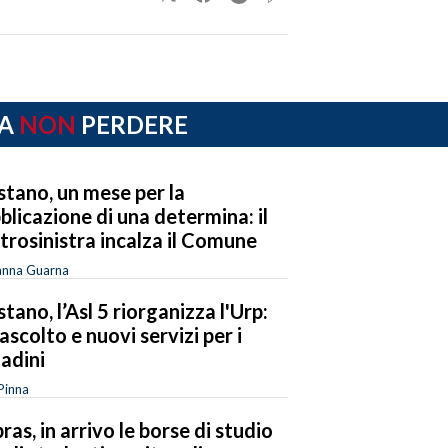
A
NON
PERDERE
stano, un mese per la
blicazione di una determina: il
trosinistra incalza il Comune
anna Guarna
stano, l’Asl 5 riorganizza l'Urp:
 ascolto e nuovi servizi per i
tadini
Pinna
ras, in arrivo le borse di studio