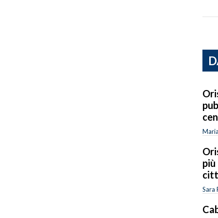
D
Ori
pub
cen
Mari
Ori
più
cit
Sara 
Cab