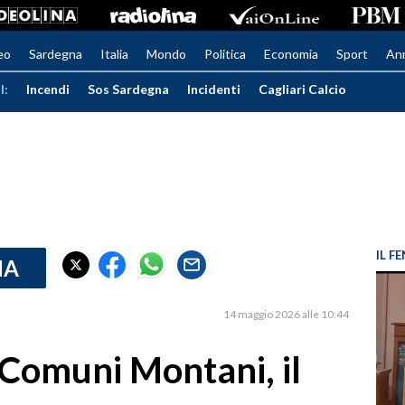
eo
Sardegna
Italia
Mondo
Politica
Economia
Sport
An
I:
Incendi
Sos Sardegna
Incidenti
Cagliari Calcio
IL 
IA
14 maggio 2026 alle 10:44
 Comuni Montani, il