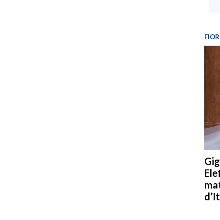
FIOR
Gig
Ele
mat
d’It