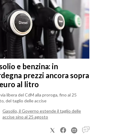
olio e benzina: in
rdegna prezzi ancora sopra
 euro al litro
il via libera del CdM alla proroga, fino al 25
o, del taglio delle accise
Gasolio, il Governo estende il taglio delle
accise sino al 25 agosto