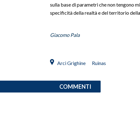
sulla base di parametri che non tengono mi
specificità della realtà e del territorio dell
INFO AZIENDE
ABBONATI
ANNUNCI
Giacomo Pala
NECROLOGI
PUBBLICITÀ
SPIAGGE
Arci Grighine
Ruinas
STORE
COMMENTI