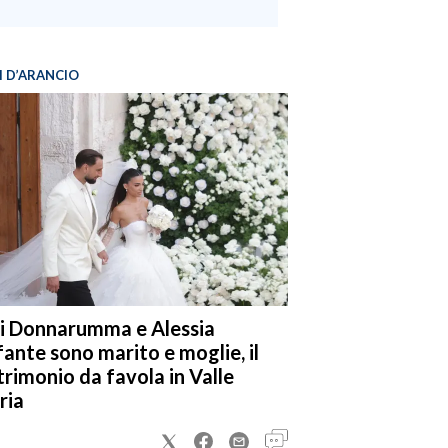
I D’ARANCIO
i Donnarumma e Alessia
fante sono marito e moglie, il
rimonio da favola in Valle
ria