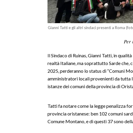
LAVORO
BANDI
Gianni Tatti e gli altri sindaci presenti a Roma (fo
SPORT IN SARDEGNA
Per 
SPORT
Il Sindaco di Ruinas, Gianni Tatti, in qualit
RISULTATI E CLASSIFICHE
realtà Italiane, ma soprattutto Sarde che,
CALCIO
2025, perderanno lo status di “Comuni Mont
CALCIO REGIONALE
amministratori locali provenienti da tutta I
BASKET
istanze dei comuni della provincia di Orist
VOLLEY
MOTORI
Tatti fa notare come la legge penalizza for
TENNIS
provincia oristanese: ben 102 comuni sardi 
ALTRI SPORT
Comune Montano, e di questi 37 sono della
CULTURA