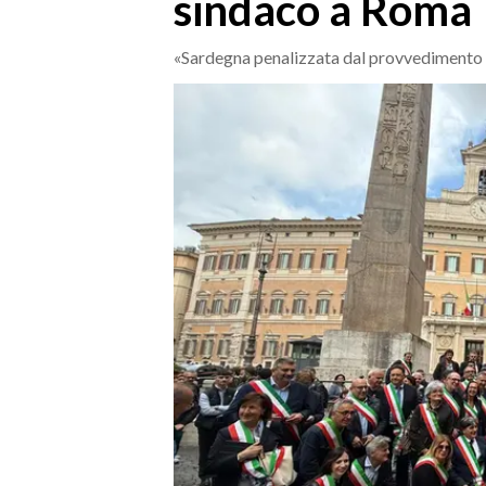
sindaco a Roma
MEDIO CAMPIDANO
ORISTANO E PROVINCIA
«Sardegna penalizzata dal provvedimento
SASSARI E PROVINCIA
GALLURA
NUORO E PROVINCIA
OGLIASTRA
AGENDA
CRONACA
ITALIA
MONDO
POLITICA
ECONOMIA
SERVIZI ALLE IMPRESE