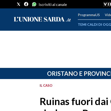
Iscriviti al canale
ProgrammaUS
Vid
TEMI CALDI DI OGG
METEO
COMUNI AL VOTO
VIDEO
FOTO
ORISTANO E PROVINC
CRONACA SARDEGNA
IL CASO
CAGLIARI
Ruinas fuori dai
PROVINCIA DI CAGLIARI
SULCIS IGLESIENTE