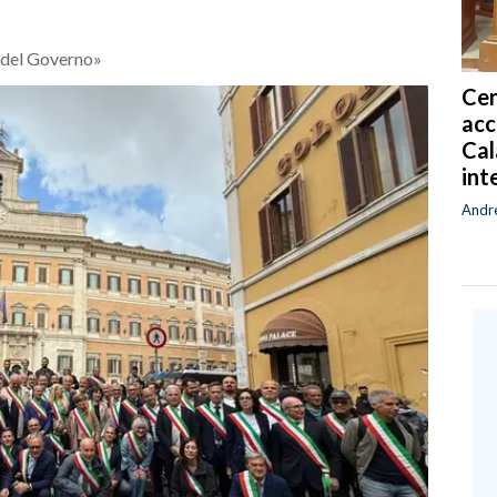
 del Governo»
Cen
acc
Cal
int
Andr