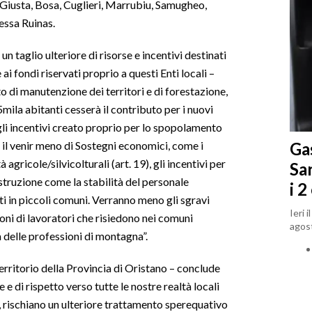
 Giusta, Bosa, Cuglieri, Marrubiu, Samugheo,
tessa Ruinas.
n taglio ulteriore di risorse e incentivi destinati
i fondi riservati proprio a questi Enti locali –
o di manutenzione dei territori e di forestazione,
mila abitanti cesserà il contributo per i nuovi
li incentivi creato proprio per lo spopolamento
Gas
o il venir meno di Sostegni economici, come i
agricole/silvicolturali (art. 19), gli incentivi per
Sa
Istruzione come la stabilità del personale
i 2
i in piccoli comuni. Verranno meno gli sgravi
Ieri 
ioni di lavoratori che risiedono nei comuni
agost
 delle professioni di montagna”.
erritorio della Provincia di Oristano – conclude
 e di rispetto verso tutte le nostre realtà locali
, rischiano un ulteriore trattamento sperequativo