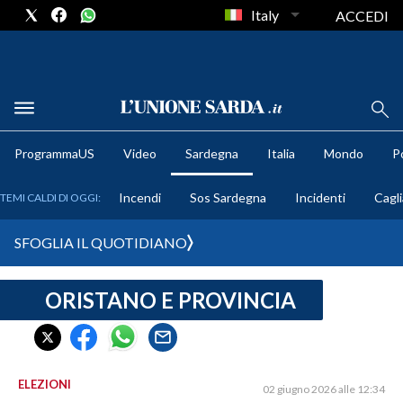
Italy
ACCEDI
METEO
ProgrammaUS
Video
Sardegna
Italia
Mondo
Po
COMUNI AL VOTO
Incendi
Sos Sardegna
Incidenti
Cagli
TEMI CALDI DI OGGI:
VIDEO
SFOGLIA IL QUOTIDIANO
FOTO
ORISTANO E PROVINCIA
CRONACA SARDEGNA
CAGLIARI
PROVINCIA DI CAGLIARI
SULCIS IGLESIENTE
ELEZIONI
02 giugno 2026 alle 12:34