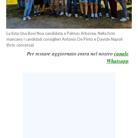
LAVORO
BANDI
SPORT IN SARDEGNA
La lista Una Boxi Noa candidata a Palmas Arborea. Nella foto
mancano i candidati consiglieri Antonio De Pinto e Davide Napoli
(foto concessa)
SPORT
Per restare aggiornato entra nel nostro
canale
RISULTATI E CLASSIFICHE
Whatsapp
CALCIO
CALCIO REGIONALE
BASKET
VOLLEY
MOTORI
TENNIS
ALTRI SPORT
CULTURA