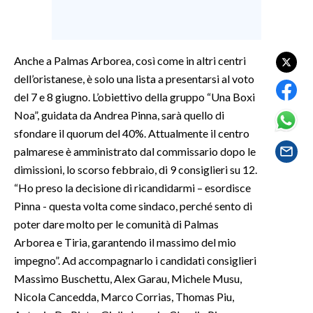
SPETTACOLI
Anche a Palmas Arborea, così come in altri centri
GOSSIP
dell’oristanese, è solo una lista a presentarsi al voto
del 7 e 8 giugno. L’obiettivo della gruppo “Una Boxi
SALUTE
Noa”, guidata da Andrea Pinna, sarà quello di
SARDEGNA TURISMO
sfondare il quorum del 40%. Attualmente il centro
palmarese è amministrato dal commissario dopo le
SARDI NEL MONDO
dimissioni, lo scorso febbraio, di 9 consiglieri su 12.
“Ho preso la decisione di ricandidarmi – esordisce
NOTIZIE
Pinna - questa volta come sindaco, perché sento di
EVENTI
poter dare molto per le comunità di Palmas
Arborea e Tiria, garantendo il massimo del mio
#CARAUNIONE
impegno”. Ad accompagnarlo i candidati consiglieri
3 MINUTI CON
Massimo Buschettu, Alex Garau, Michele Musu,
Nicola Cancedda, Marco Corrias, Thomas Piu,
INSULARITÀ