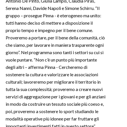
Antonio De Pinto, Giulia Lampis, Claudia Piras,
Serena Nanni, Davide Napoli e Simone Schirru. “Il
INFO AZIENDE
gruppo – prosegue Pinna - è eterogeneo ma unito:
ABBONATI
tutti hanno deciso di mettere a disposizione il
proprio tempo e impegno per il bene comune.
ANNUNCI
Proveremo a portare, per il bene della comunità, ciò
NECROLOGI
che siamo, per lavorare in maniera trasparente ogni
PUBBLICITÀ
giorno”. Nel programma sono tanti i settori su cui si
SPIAGGE
vuole puntare. “Non c’è un punto più importante
STORE
degli altri – afferma Pinna - Cercheremo di
sostenere la cultura e valorizzare le associazioni
culturali; lavoreremo per migliorare il territorio in
tutta la sua complessità; proveremo a creare nuovi
servizi di aggregazione per i giovani e per gli anziani
in modo da costruire un tessuto sociale più coeso e,
poi, proveremo a sostenere lo sport studiando le
modalità operative più idonee per far fruttare gli
importanti investimenti fatti in questo settore”.