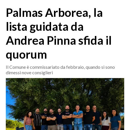
MEDIO CAMPIDANO
Palmas Arborea, la
ORISTANO E PROVINCIA
SASSARI E PROVINCIA
lista guidata da
GALLURA
Andrea Pinna sfida il
NUORO E PROVINCIA
OGLIASTRA
quorum
AGENDA
Il Comune è commissariato da febbraio, quando si sono
CRONACA
dimessi nove consiglieri
ITALIA
MONDO
POLITICA
ECONOMIA
SERVIZI ALLE IMPRESE