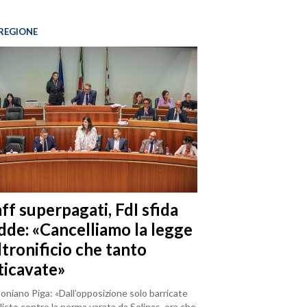
REGIONE
ff superpagati, FdI sfida
dde: «Cancelliamo la legge
ltronificio che tanto
ticavate»
loniano Piga: «Dall’opposizione solo barricate
iste contro la norma varata da Solinas, ora che