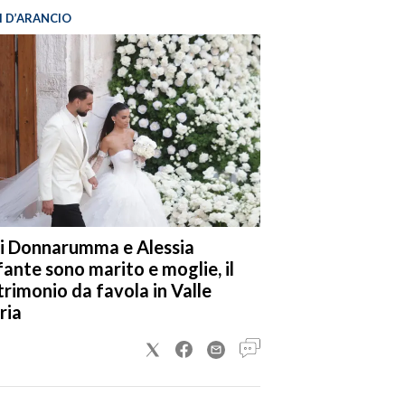
I D’ARANCIO
i Donnarumma e Alessia
fante sono marito e moglie, il
rimonio da favola in Valle
ria