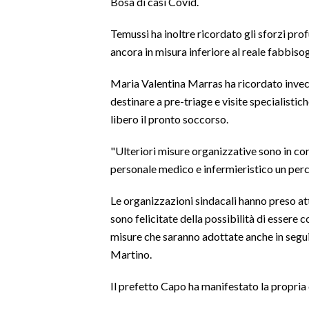
Bosa di casi Covid.
SPETTACOLI
Temussi ha inoltre ricordato gli sforzi pro
ancora in misura inferiore al reale fabbiso
GOSSIP
Maria Valentina Marras ha ricordato invece
SALUTE
destinare a pre-triage e visite specialisti
libero il pronto soccorso.
SARDEGNA TURISMO
"Ulteriori misure organizzative sono in cor
SARDI NEL MONDO
personale medico e infermieristico un perc
NOTIZIE
Le organizzazioni sindacali hanno preso att
EVENTI
sono felicitate della possibilità di essere 
misure che saranno adottate anche in segui
#CARAUNIONE
Martino.
3 MINUTI CON
Il prefetto Capo ha manifestato la propria d
INSULARITÀ