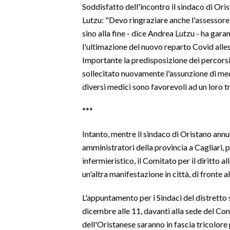
Soddisfatto dell'incontro il sindaco di Oris
Lutzu: "Devo ringraziare anche l'assessor
INFO AZIENDE
sino alla fine - dice Andrea Lutzu - ha gara
ABBONATI
l'ultimazione del nuovo reparto Covid alle
ANNUNCI
Importante la predisposizione dei percorsi 
NECROLOGI
sollecitato nuovamente l'assunzione di medi
PUBBLICITÀ
diversi medici sono favorevoli ad un loro 
SPIAGGE
***
STORE
Intanto, mentre il sindaco di Oristano annu
amministratori della provincia a Cagliari, 
infermieristico, il Comitato per il diritto 
un'altra manifestazione in città, di fronte 
L'appuntamento per i Sindaci del distretto 
dicembre alle 11, davanti alla sede del Con
dell'Oristanese saranno in fascia tricolore 