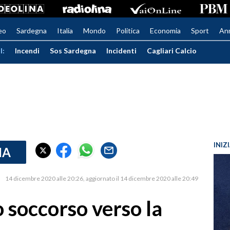
eo
Sardegna
Italia
Mondo
Politica
Economia
Sport
An
I:
Incendi
Sos Sardegna
Incidenti
Cagliari Calcio
INIZ
IA
14 dicembre 2020 alle 20:26
aggiornato il 14 dicembre 2020 alle 20:49
 soccorso verso la