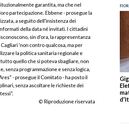
stituzionalmente garantita, ma che nel
FIOR
oro partecipazione. Ebbene - prosegue la
zzata, a seguito dell'insistenza dei
nformati della data né invitati. I cittadini
 disconoscono, sin d'ora, la rappresentanza
 Cagliari 'non contro qualcosa, ma per
izzare la politica sanitaria regionale e
 tutto quello che si poteva sbagliare, non
te, senza programmazione e senza logica,
 Ares" - prosegue il Comitato - ha posto il
Gig
Ele
linari, senza ascoltare le richieste dei
mat
tessi".
d’It
© Riproduzione riservata