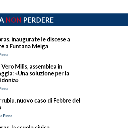
A
NON
PERDERE
ras, inaugurate le discese a
e a Funtana Meiga
Pinna
 Vero Milis, assemblea in
aggia: «Una soluzione per la
idonia»
Pinna
rubiu, nuovo caso di Febbre del
o
ia Pinna
ras, la scuola civica