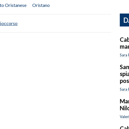
to Oristanese
Oristano
D
Soccorso
Cab
mar
Sara 
San
spi
pos
Sara 
Mar
Nil
Valer
Cab