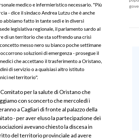
personale medico e infermieristico necessario. "Più
gover
cia - dice il sindaco Andrea Lutzu che è anche
o abbiamo fatto in tante sedi e in diversi
sede legislativa regionale, il parlamento sardo al
e di un territorio che sta soffrendo una crisi
n concetto messo nero su bianco poche settimane
a occorrono soluzioni di emergenza - prosegue il
 medici che accettano il trasferimento a Oristano,
ni di servizio o a qualsiasi altro istituto
ici nel territorio".
 Comitato per la salute di Oristano che
eggiamo con sconcerto che mercoledì i
eranno a Cagliari di fronte al palazzo della
itato - per aver eluso la partecipazione dei
ssociazioni avevano chiesto la discesa in
ritto del territorio provinciale ad avere