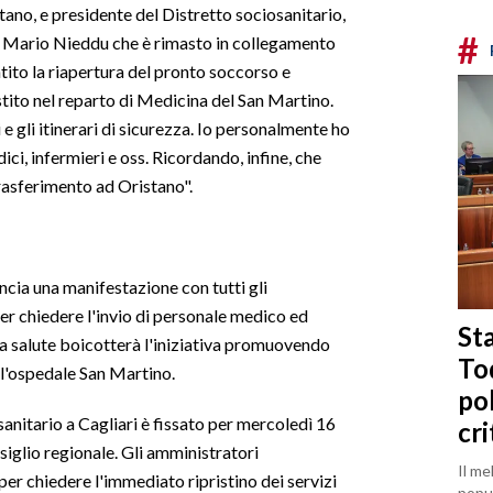
tano, e presidente del Distretto sociosanitario,
#
e Mario Nieddu che è rimasto in collegamento
ntito la riapertura del pronto soccorso e
stito nel reparto di Medicina del San Martino.
e gli itinerari di sicurezza. Io personalmente ho
ci, infermieri e oss. Ricordando, infine, che
trasferimento ad Oristano".
ncia una manifestazione con tutti gli
per chiedere l'invio di personale medico ed
Sta
alla salute boicotterà l'iniziativa promuovendo
To
all'ospedale San Martino.
po
sanitario a Cagliari è fissato per mercoledì 16
cri
siglio regionale. Gli amministratori
Il me
per chiedere l'immediato ripristino dei servizi
popul