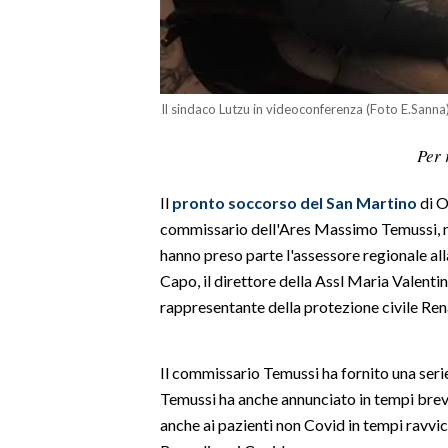
LAVORO
BANDI
SPORT IN SARDEGNA
Il sindaco Lutzu in videoconferenza (Foto E.Sanna
Per 
SPORT
RISULTATI E CLASSIFICHE
Il
pronto soccorso del San Martino
di O
CALCIO
commissario dell'Ares Massimo Temussi, ne
CALCIO REGIONALE
hanno preso parte l'assessore regionale al
BASKET
Capo, il direttore della Assl Maria Valentin
rappresentante della protezione civile Rena
VOLLEY
MOTORI
TENNIS
Il commissario Temussi ha fornito una seri
ALTRI SPORT
Temussi ha anche annunciato in tempi brevi 
anche ai pazienti non Covid in tempi ravvici
CULTURA