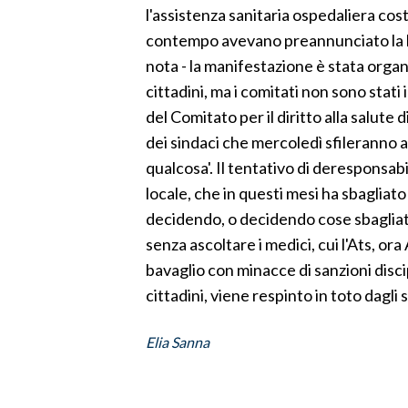
l'assistenza sanitaria ospedaliera co
contempo avevano preannunciato la l
nota - la manifestazione è stata organi
cittadini, ma i comitati non sono stati i
del Comitato per il diritto alla salute
dei sindaci che mercoledì sfileranno a
qualcosa'. Il tentativo di deresponsabil
locale, che in questi mesi ha sbagliato
decidendo, o decidendo cose sbaglia
senza ascoltare i medici, cui l'Ats, ora
bavaglio con minacce di sanzioni discip
cittadini, viene respinto in toto dagli s
Elia Sanna