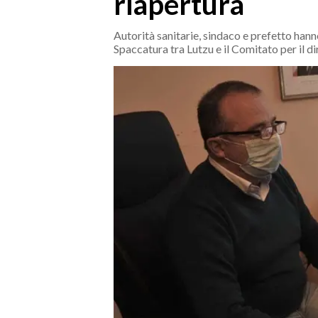
riapertura
MEDIO CAMPIDANO
ORISTANO E PROVINCIA
Autorità sanitarie, sindaco e prefetto hann
Spaccatura tra Lutzu e il Comitato per il dir
SASSARI E PROVINCIA
GALLURA
NUORO E PROVINCIA
OGLIASTRA
AGENDA
CRONACA
ITALIA
MONDO
POLITICA
ECONOMIA
SERVIZI ALLE IMPRESE