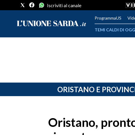
Iscriviti al canale
ProgrammaUS
Vid
TEMI CALDI DI OGG
METEO
COMUNI AL VOTO
VIDEO
FOTO
ORISTANO E PROVINC
CRONACA SARDEGNA
CAGLIARI
Oristano, pronto
PROVINCIA DI CAGLIARI
SULCIS IGLESIENTE