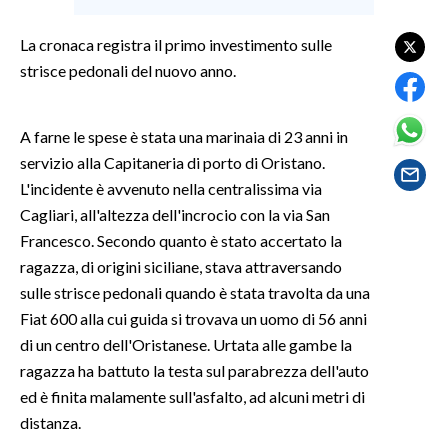
La cronaca registra il primo investimento sulle
SPETTACOLI
strisce pedonali del nuovo anno.
GOSSIP
A farne le spese è stata una marinaia di 23 anni in
SALUTE
servizio alla Capitaneria di porto di Oristano.
L'incidente è avvenuto nella centralissima via
SARDEGNA TURISMO
Cagliari, all'altezza dell'incrocio con la via San
SARDI NEL MONDO
Francesco. Secondo quanto è stato accertato la
ragazza, di origini siciliane, stava attraversando
NOTIZIE
sulle strisce pedonali quando è stata travolta da una
EVENTI
Fiat 600 alla cui guida si trovava un uomo di 56 anni
di un centro dell'Oristanese. Urtata alle gambe la
#CARAUNIONE
ragazza ha battuto la testa sul parabrezza dell'auto
3 MINUTI CON
ed è finita malamente sull'asfalto, ad alcuni metri di
distanza.
INSULARITÀ