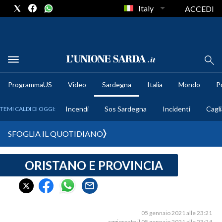
Italy
ACCEDI
METEO
ProgrammaUS
Video
Sardegna
Italia
Mondo
Po
COMUNI AL VOTO
Incendi
Sos Sardegna
Incidenti
Cagli
TEMI CALDI DI OGGI:
VIDEO
SFOGLIA IL QUOTIDIANO
FOTO
ORISTANO E PROVINCIA
CRONACA SARDEGNA
CAGLIARI
PROVINCIA DI CAGLIARI
SULCIS IGLESIENTE
05 gennaio 2021 alle 23:21
aggiornato il 05 gennaio 2021 alle 23:24