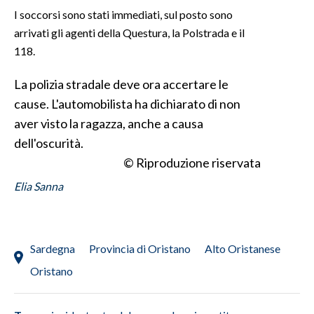
I soccorsi sono stati immediati, sul posto sono
INFO AZIENDE
arrivati gli agenti della Questura, la Polstrada e il
118.
ABBONATI
ANNUNCI
La polizia stradale deve ora accertare le
NECROLOGI
cause. L'automobilista ha dichiarato di non
PUBBLICITÀ
aver visto la ragazza, anche a causa
SPIAGGE
dell'oscurità.
STORE
© Riproduzione riservata
Elia Sanna
Sardegna
Provincia di Oristano
Alto Oristanese
Oristano