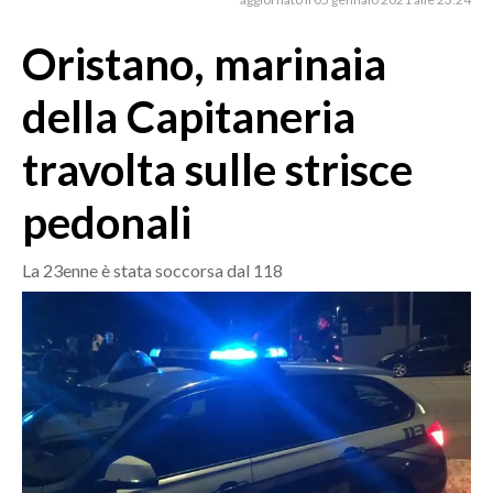
MEDIO CAMPIDANO
ORISTANO E PROVINCIA
Oristano, marinaia
SASSARI E PROVINCIA
della Capitaneria
GALLURA
NUORO E PROVINCIA
travolta sulle strisce
OGLIASTRA
pedonali
AGENDA
CRONACA
La 23enne è stata soccorsa dal 118
ITALIA
MONDO
POLITICA
ECONOMIA
SERVIZI ALLE IMPRESE