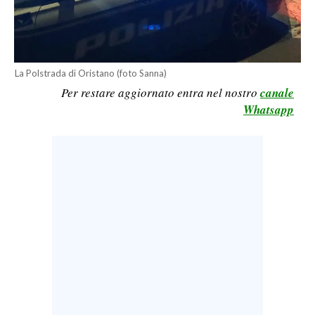
LAVORO
BANDI
La Polstrada di Oristano (foto Sanna)
SPORT IN SARDEGNA
Per restare aggiornato entra nel nostro
canale
Whatsapp
SPORT
RISULTATI E CLASSIFICHE
CALCIO
CALCIO REGIONALE
BASKET
VOLLEY
MOTORI
TENNIS
ALTRI SPORT
CULTURA