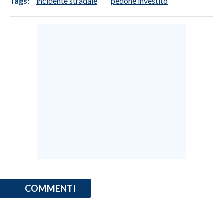
Tags:
incidente stradale
pedone investito
COMMENTI