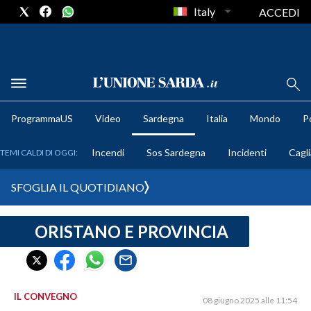
Italy
ACCEDI
METEO
ProgrammaUS
Video
Sardegna
Italia
Mondo
Po
COMUNI AL VOTO
Incendi
Sos Sardegna
Incidenti
Cagli
TEMI CALDI DI OGGI:
VIDEO
SFOGLIA IL QUOTIDIANO
FOTO
ORISTANO E PROVINCIA
CRONACA SARDEGNA
CAGLIARI
PROVINCIA DI CAGLIARI
SULCIS IGLESIENTE
IL CONVEGNO
08 giugno 2025 alle 11:54