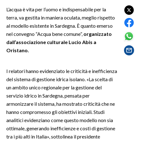
L’acqua è vita per l’uomo e indispensabile per la
SPETTACOLI
terra, va gestita in maniera oculata, meglio rispetto
al modello esistente in Sardegna. È quanto emerso
GOSSIP
nel convegno “Acqua bene comune”,
organizzato
dall’associazione culturale Lucio Abis a
SALUTE
Oristano.
SARDEGNA TURISMO
I relatori hanno evidenziato le criticità e inefficienza
SARDI NEL MONDO
del sistema di gestione idrica isolano. «La scelta di
NOTIZIE
un ambito unico regionale per la gestione del
EVENTI
servizio idrico in Sardegna, pensata per
armonizzare il sistema, ha mostrato criticità che ne
#CARAUNIONE
hanno compromesso gli obiettivi iniziali. Studi
analitici evidenziano come questo modello non sia
3 MINUTI CON
ottimale, generando inefficienze e costi di gestione
tra i più alti in Italia», sottolinea il presidente
INSULARITÀ