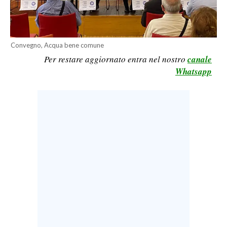
LAVORO
BANDI
Convegno, Acqua bene comune
SPORT IN SARDEGNA
Per restare aggiornato entra nel nostro
canale
Whatsapp
SPORT
RISULTATI E CLASSIFICHE
CALCIO
CALCIO REGIONALE
BASKET
VOLLEY
MOTORI
TENNIS
ALTRI SPORT
CULTURA