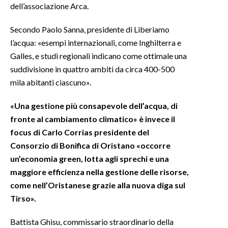
dell’associazione Arca.
INFO AZIENDE
Secondo Paolo Sanna, presidente di Liberiamo
ABBONATI
l’acqua: «esempi internazionali, come Inghilterra e
ANNUNCI
Galles, e studi regionali indicano come ottimale una
suddivisione in quattro ambiti da circa 400-500
NECROLOGI
mila abitanti ciascuno».
PUBBLICITÀ
SPIAGGE
«Una gestione più consapevole dell’acqua, di
STORE
fronte al cambiamento climatico» è invece il
focus di Carlo Corrias presidente del
Consorzio di Bonifica di Oristano «occorre
un’economia green, lotta agli sprechi e una
maggiore efficienza nella gestione delle risorse,
come nell’Oristanese grazie alla nuova diga sul
Tirso».
Battista Ghisu, commissario straordinario della