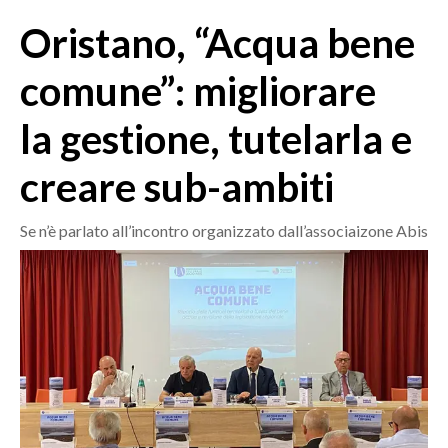
MEDIO CAMPIDANO
Oristano, “Acqua bene
ORISTANO E PROVINCIA
SASSARI E PROVINCIA
comune”: migliorare
GALLURA
la gestione, tutelarla e
NUORO E PROVINCIA
OGLIASTRA
creare sub-ambiti
AGENDA
Se n’è parlato all’incontro organizzato dall’associaizone Abis
CRONACA
ITALIA
MONDO
POLITICA
ECONOMIA
SERVIZI ALLE IMPRESE