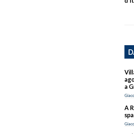
d’It
D
Vil
ago
a G
Giac
A R
spa
Giac