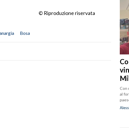
© Riproduzione riservata
anargia
Bosa
Co
vin
Mi
Con u
al fo
paes
Aless