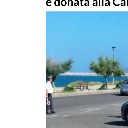
e donata alla Ca
MEDIO CAMPIDANO
ORISTANO E PROVINCIA
SASSARI E PROVINCIA
GALLURA
NUORO E PROVINCIA
OGLIASTRA
AGENDA
CRONACA
ITALIA
MONDO
POLITICA
ECONOMIA
SERVIZI ALLE IMPRESE