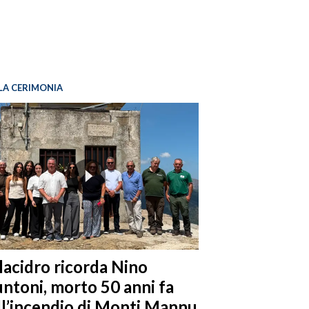
LA CERIMONIA
llacidro ricorda Nino
ntoni, morto 50 anni fa
ll’incendio di Monti Mannu