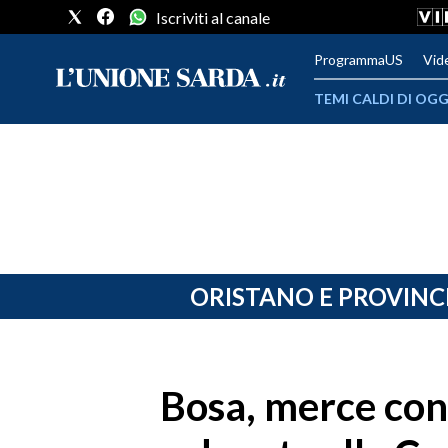
Iscriviti al canale
ProgrammaUS
Vid
TEMI CALDI DI OGG
METEO
COMUNI AL VOTO
VIDEO
FOTO
ORISTANO E PROVINC
CRONACA SARDEGNA
CAGLIARI
Bosa, merce con
PROVINCIA DI CAGLIARI
SULCIS IGLESIENTE