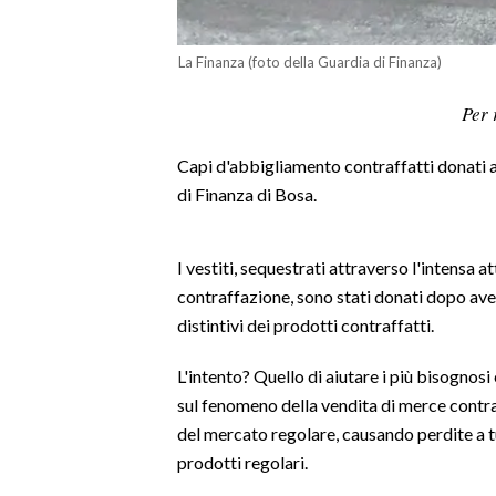
LAVORO
La Finanza (foto della Guardia di Finanza)
BANDI
Per 
SPORT IN SARDEGNA
Capi d'abbigliamento contraffatti donati a
SPORT
di Finanza di Bosa.
RISULTATI E CLASSIFICHE
CALCIO
I vestiti, sequestrati attraverso l'intensa a
CALCIO REGIONALE
contraffazione, sono stati donati dopo aver
BASKET
distintivi dei prodotti contraffatti.
VOLLEY
MOTORI
L'intento? Quello di aiutare i più bisognos
sul fenomeno della vendita di merce contra
TENNIS
del mercato regolare, causando perdite a tu
ALTRI SPORT
prodotti regolari.
CULTURA