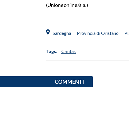
(Unioneonline/s.a.)
SPETTACOLI
GOSSIP
Sardegna
Provincia di Oristano
Pl
SALUTE
Tags:
Caritas
SARDEGNA TURISMO
SARDI NEL MONDO
NOTIZIE
COMMENTI
EVENTI
#CARAUNIONE
3 MINUTI CON
INSULARITÀ