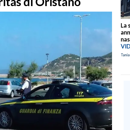
ritas di Oristano
La 
ann
nas
VI
Tani