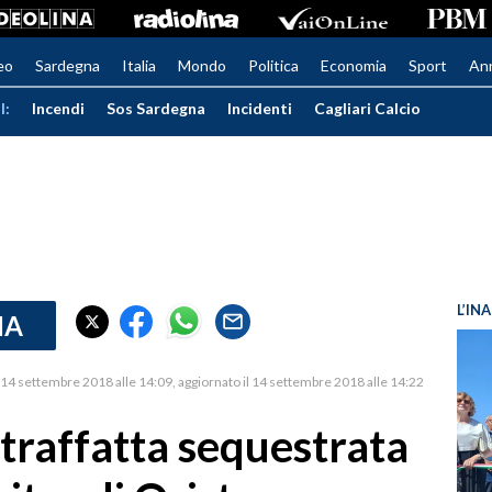
eo
Sardegna
Italia
Mondo
Politica
Economia
Sport
An
I:
Incendi
Sos Sardegna
Incidenti
Cagliari Calcio
L’IN
IA
14 settembre 2018 alle 14:09
aggiornato il 14 settembre 2018 alle 14:22
traffatta sequestrata