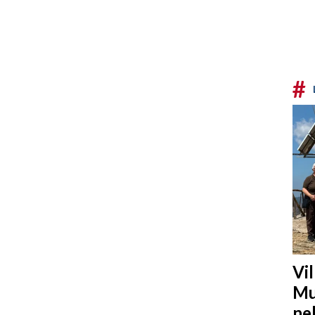
#
Vi
Mu
ne