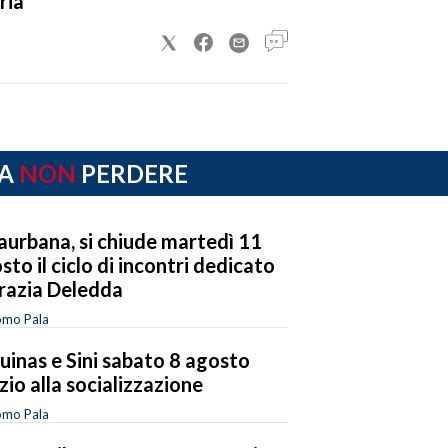
ria
A
NON
PERDERE
laurbana, si chiude martedì 11
sto il ciclo di incontri dedicato
razia Deledda
omo Pala
uinas e Sini sabato 8 agosto
zio alla socializzazione
omo Pala