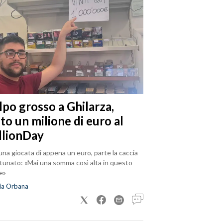
lpo grosso a Ghilarza,
to un milione di euro al
llionDay
na giocata di appena un euro, parte la caccia
rtunato: «Mai una somma così alta in questo
e»
ia Orbana