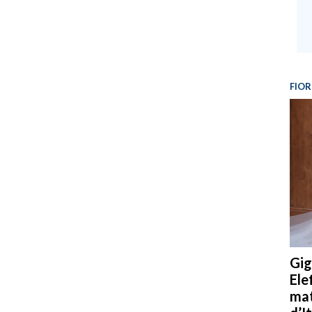
FIOR
Gig
Ele
mat