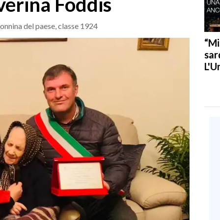
verina Foddis
nonnina del paese, classe 1924
“Mi
sar
L'U