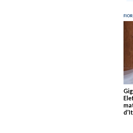
FIOR
Gig
Ele
mat
d’It