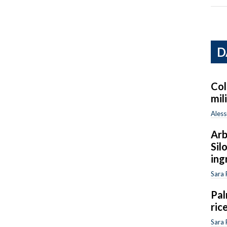
D
Col
mil
Aless
Arb
Sil
ing
Sara 
Pal
ric
Sara 