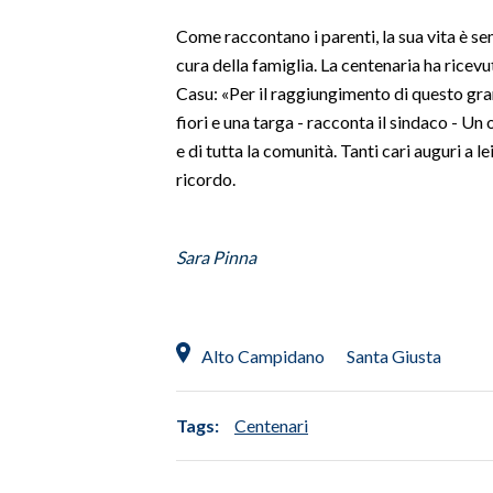
Come raccontano i parenti, la sua vita è sem
SPETTACOLI
cura della famiglia. La centenaria ha ricev
Casu: «Per il raggiungimento di questo gr
GOSSIP
fiori e una targa - racconta il sindaco - 
e di tutta la comunità. Tanti cari auguri a le
SALUTE
ricordo.
SARDEGNA TURISMO
Sara Pinna
SARDI NEL MONDO
NOTIZIE
EVENTI
Alto Campidano
Santa Giusta
#CARAUNIONE
Tags:
Centenari
3 MINUTI CON
INSULARITÀ