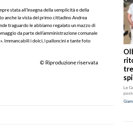
pre stata all’insegna della semplicità e della
uto anche la vista del primo cittadino Andrea
ande traguardo le abbiamo regalato un mazzo di
Un omaggio da parte dell’amministrazione comunale
i». Immancabili i dolci, i palloncini e tante foto
Olb
ri
© Riproduzione riservata
tr
sp
Le Gu
posto
Giam