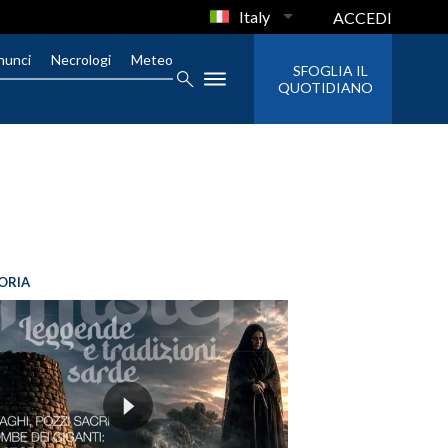
Italy
ACCEDI
nunci
Necrologi
Meteo
SFOGLIA IL
QUOTIDIANO
ORIA