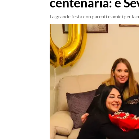
centenaria: è Se
MEDIO CAMPIDANO
ORISTANO E PROVINCIA
La grande festa con parenti e amici per la 
SASSARI E PROVINCIA
GALLURA
NUORO E PROVINCIA
OGLIASTRA
AGENDA
CRONACA
ITALIA
MONDO
POLITICA
ECONOMIA
SERVIZI ALLE IMPRESE