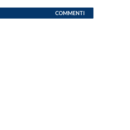
INFO AZIENDE
COMMENTI
ABBONATI
ANNUNCI
NECROLOGI
PUBBLICITÀ
SPIAGGE
STORE