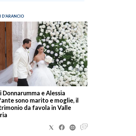
I D’ARANCIO
i Donnarumma e Alessia
fante sono marito e moglie, il
rimonio da favola in Valle
ria