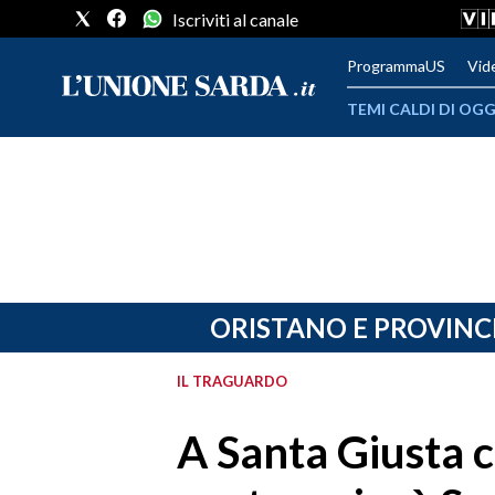
Iscriviti al canale
ProgrammaUS
Vid
TEMI CALDI DI OGG
METEO
COMUNI AL VOTO
VIDEO
FOTO
ORISTANO E PROVINC
CRONACA SARDEGNA
IL TRAGUARDO
CAGLIARI
A Santa Giusta 
PROVINCIA DI CAGLIARI
SULCIS IGLESIENTE