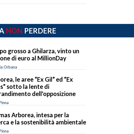
A
NON
PERDERE
po grosso a Ghilarza, vinto un
ione di euro al MillionDay
ia Orbana
orea, le aree “Ex Gil” ed “Ex
os” sotto la lente di
randimento dell'opposizione
Pinna
mas Arborea, intesa per la
erca e la sostenibilità ambientale
Pinna