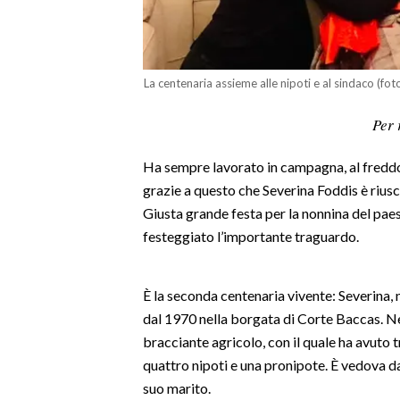
LAVORO
BANDI
La centenaria assieme alle nipoti e al sindaco (fo
SPORT IN SARDEGNA
Per 
SPORT
Ha sempre lavorato in campagna, al freddo 
RISULTATI E CLASSIFICHE
grazie a questo che Severina Foddis è rius
CALCIO
Giusta grande festa per la nonnina del paes
CALCIO REGIONALE
festeggiato l’importante traguardo.
BASKET
VOLLEY
È la seconda centenaria vivente: Severina, 
MOTORI
dal 1970 nella borgata di Corte Baccas. N
TENNIS
bracciante agricolo, con il quale ha avuto tr
ALTRI SPORT
quattro nipoti e una pronipote. È vedova da
suo marito.
CULTURA