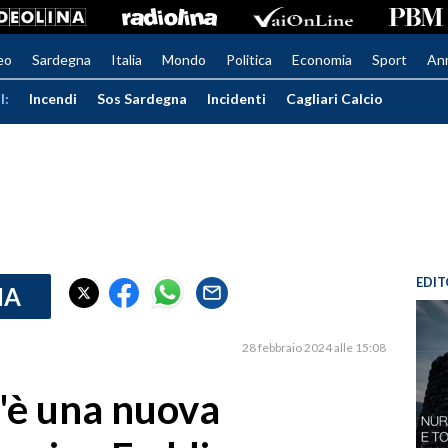
eo
Sardegna
Italia
Mondo
Politica
Economia
Sport
An
I:
Incendi
Sos Sardegna
Incidenti
Cagliari Calcio
EDIT
IA
28 febbraio 2024 alle 15:08
c'è una nuova