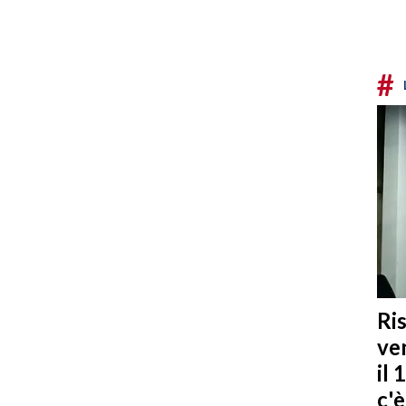
#
Ris
ven
il 
c'