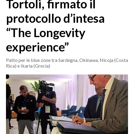
Tortolì, firmato il
MEDIO CAMPIDANO
ORISTANO E PROVINCIA
protocollo d’intesa
SASSARI E PROVINCIA
“The Longevity
GALLURA
NUORO E PROVINCIA
experience”
OGLIASTRA
AGENDA
Patto per le blue zone tra Sardegna, Okinawa, Nicoja (Costa
Rica) e Ikaria (Grecia)
CRONACA
ITALIA
MONDO
POLITICA
ECONOMIA
SERVIZI ALLE IMPRESE