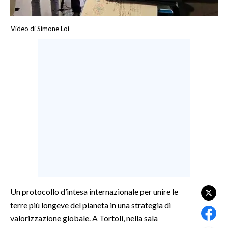
LAVORO
Video di Simone Loi
BANDI
SPORT IN SARDEGNA
SPORT
RISULTATI E CLASSIFICHE
CALCIO
CALCIO REGIONALE
BASKET
VOLLEY
MOTORI
TENNIS
Un protocollo d’intesa internazionale per unire le
ALTRI SPORT
terre più longeve del pianeta in una strategia di
valorizzazione globale. A Tortolì, nella sala
CULTURA