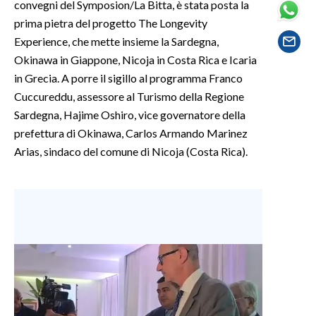
convegni del Symposion/La Bitta, è stata posta la
prima pietra del progetto The Longevity
SPETTACOLI
Experience, che mette insieme la Sardegna,
Okinawa in Giappone, Nicoja in Costa Rica e Icaria
GOSSIP
in Grecia. A porre il sigillo al programma Franco
Cuccureddu, assessore al Turismo della Regione
SALUTE
Sardegna, Hajime Oshiro, vice governatore della
prefettura di Okinawa, Carlos Armando Marinez
SARDEGNA TURISMO
Arias, sindaco del comune di Nicoja (Costa Rica).
SARDI NEL MONDO
NOTIZIE
EVENTI
#CARAUNIONE
3 MINUTI CON
INSULARITÀ