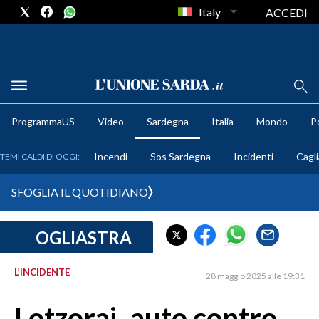
Italy
ACCEDI
METEO
ProgrammaUS
Video
Sardegna
Italia
Mondo
Po
COMUNI AL VOTO
Incendi
Sos Sardegna
Incidenti
Cagli
TEMI CALDI DI OGGI:
VIDEO
SFOGLIA IL QUOTIDIANO
FOTO
OGLIASTRA
CRONACA SARDEGNA
CAGLIARI
L’INCIDENTE
28 maggio 2025 alle 19:31
PROVINCIA DI CAGLIARI
SULCIS IGLESIENTE
Lotzorai, auto contro