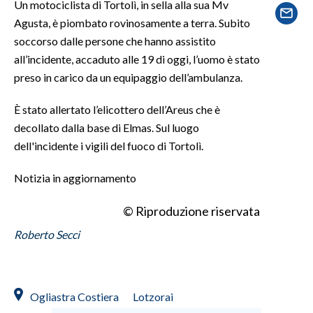
Un motociclista di Tortolì, in sella alla sua Mv
Agusta, è piombato rovinosamente a terra. Subito
SPETTACOLI
soccorso dalle persone che hanno assistito
all’incidente, accaduto alle 19 di oggi, l’uomo è stato
GOSSIP
preso in carico da un equipaggio dell’ambulanza.
SALUTE
È stato allertato l’elicottero dell’Areus che è
decollato dalla base di Elmas. Sul luogo
SARDEGNA TURISMO
dell'incidente i vigili del fuoco di Tortolì.
SARDI NEL MONDO
Notizia in aggiornamento
NOTIZIE
EVENTI
© Riproduzione riservata
Roberto Secci
#CARAUNIONE
3 MINUTI CON
Ogliastra Costiera
Lotzorai
INSULARITÀ