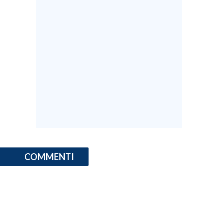
INFO AZIENDE
ABBONATI
ANNUNCI
NECROLOGI
PUBBLICITÀ
SPIAGGE
STORE
COMMENTI