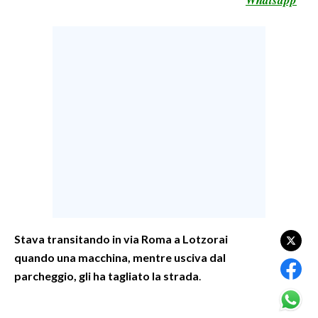
LAVORO
BANDI
SPORT IN SARDEGNA
SPORT
RISULTATI E CLASSIFICHE
CALCIO
CALCIO REGIONALE
BASKET
VOLLEY
Stava transitando in via Roma a Lotzorai
MOTORI
quando una macchina, mentre usciva dal
TENNIS
parcheggio, gli ha tagliato la strada
.
ALTRI SPORT
CULTURA