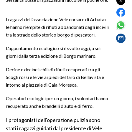
LAVORO
BANDI
I ragazzi dell'associazione Vele corsare di Arbatax
le hanno riempite di rifiuti abbandonati dagli incivili
SPORT IN SARDEGNA
tra le strade dello storico borgo di pescatori.
SPORT
L'appuntamento ecologico si è svolto oggi, a sei
RISULTATI E CLASSIFICHE
giorni dalla terza edizione di Borgo marinaro.
CALCIO
Decine e decine i chili di rifiuti recuperati tra gli
CALCIO REGIONALE
Scogli rossi e le vie ai piedi del faro di Bellavista e
BASKET
intorno al piazzale di Cala Moresca.
VOLLEY
Operatori ecologici per un giorno, i volontari hanno
MOTORI
recuperato anche brandelli d'auto e di ferro.
TENNIS
ALTRI SPORT
I protagonisti dell'operazione pulizia sono
stati i ragazzi guidati dal presidente di Vele
CULTURA