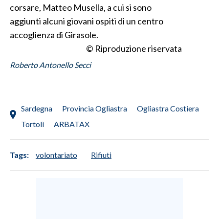
corsare, Matteo Musella, a cui si sono
aggiunti alcuni giovani ospiti di un centro
SPETTACOLI
accoglienza di Girasole.
GOSSIP
© Riproduzione riservata
Roberto Antonello Secci
SALUTE
SARDEGNA TURISMO
Sardegna
Provincia Ogliastra
Ogliastra Costiera
SARDI NEL MONDO
Tortolì
ARBATAX
NOTIZIE
EVENTI
Tags:
volontariato
Rifiuti
#CARAUNIONE
3 MINUTI CON
INSULARITÀ