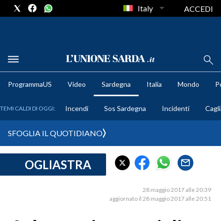
Italy
ACCEDI
METEO
ProgrammaUS
Video
Sardegna
Italia
Mondo
Po
COMUNI AL VOTO
Incendi
Sos Sardegna
Incidenti
Cagli
TEMI CALDI DI OGGI:
VIDEO
SFOGLIA IL QUOTIDIANO
FOTO
OGLIASTRA
CRONACA SARDEGNA
CAGLIARI
28 maggio 2017 alle 20:39
PROVINCIA DI CAGLIARI
aggiornato il 28 maggio 2017 alle 20:51
SULCIS IGLESIENTE