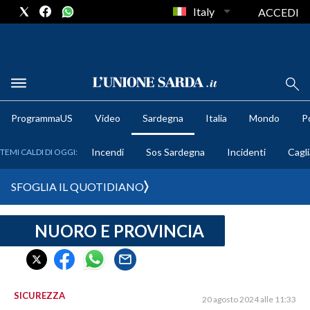
Italy
ACCEDI
METEO
ProgrammaUS
Video
Sardegna
Italia
Mondo
Po
COMUNI AL VOTO
Incendi
Sos Sardegna
Incidenti
Cagli
TEMI CALDI DI OGGI:
VIDEO
SFOGLIA IL QUOTIDIANO
FOTO
NUORO E PROVINCIA
CRONACA SARDEGNA
CAGLIARI
PROVINCIA DI CAGLIARI
SULCIS IGLESIENTE
SICUREZZA
20 agosto 2024 alle 11:33