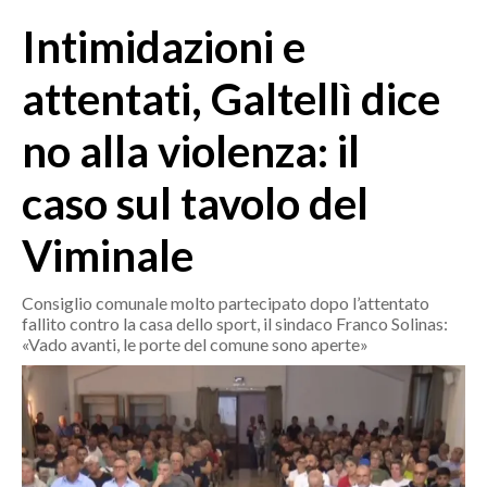
MEDIO CAMPIDANO
Intimidazioni e
ORISTANO E PROVINCIA
SASSARI E PROVINCIA
attentati, Galtellì dice
GALLURA
no alla violenza: il
NUORO E PROVINCIA
OGLIASTRA
caso sul tavolo del
AGENDA
Viminale
CRONACA
ITALIA
Consiglio comunale molto partecipato dopo l’attentato
fallito contro la casa dello sport, il sindaco Franco Solinas:
MONDO
«Vado avanti, le porte del comune sono aperte»
POLITICA
ECONOMIA
SERVIZI ALLE IMPRESE