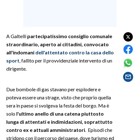
SPETTACOLI
GOSSIP
A Galtellì
partecipatissimo consiglio comunale
SALUTE
straordinario, aperto ai cittadini, convocato
all'indomani
dell'attentato contro la casa dello
SARDEGNA TURISMO
sport
, fallito per il provvidenziale intervento di un
dirigente.
SARDI NEL MONDO
NOTIZIE
Due bombole di gas stavano per esplodere e
EVENTI
poteva essere una strage, visto che proprio quella
sera in paese si svolgeva la festa del borgo. Ma è
#CARAUNIONE
solo
l'ultimo anello di una catena piuttosto
lunga di attentati e indimidazioni, soprattutto
3 MINUTI CON
contro ex e attuali amministratori
. Episodi che
stridono con il percorso del paese, dove turismo ed
INSULARITÀ