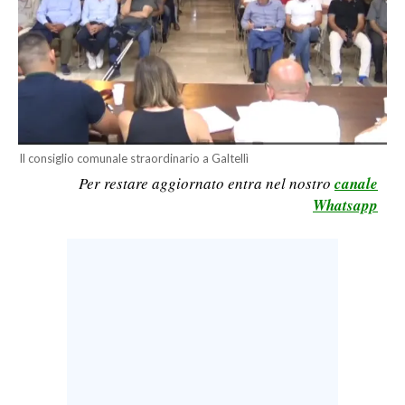
LAVORO
BANDI
SPORT IN SARDEGNA
SPORT
Il consiglio comunale straordinario a Galtellì
RISULTATI E CLASSIFICHE
Per restare aggiornato entra nel nostro
canale
CALCIO
Whatsapp
CALCIO REGIONALE
BASKET
VOLLEY
MOTORI
TENNIS
ALTRI SPORT
CULTURA