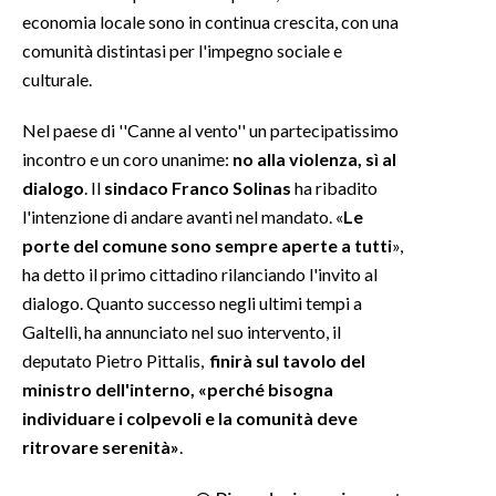
economia locale sono in continua crescita, con una
INFO AZIENDE
comunità distintasi per l'impegno sociale e
culturale.
ABBONATI
ANNUNCI
Nel paese di ''Canne al vento'' un partecipatissimo
NECROLOGI
incontro e un coro unanime:
no alla violenza, sì al
PUBBLICITÀ
dialogo
. Il
sindaco Franco Solinas
ha ribadito
l'intenzione di andare avanti nel mandato. «
Le
SPIAGGE
porte del comune sono sempre aperte a tutti
»,
STORE
ha detto il primo cittadino rilanciando l'invito al
dialogo. Quanto successo negli ultimi tempi a
Galtellì, ha annunciato nel suo intervento, il
deputato Pietro Pittalis,
finirà sul tavolo del
ministro dell'interno, «perché bisogna
individuare i colpevoli e la comunità deve
ritrovare serenità»
.