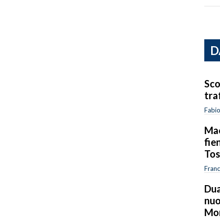
D
Sco
traf
Fabi
Mac
fie
Tos
Fran
Dua
nuo
Mon