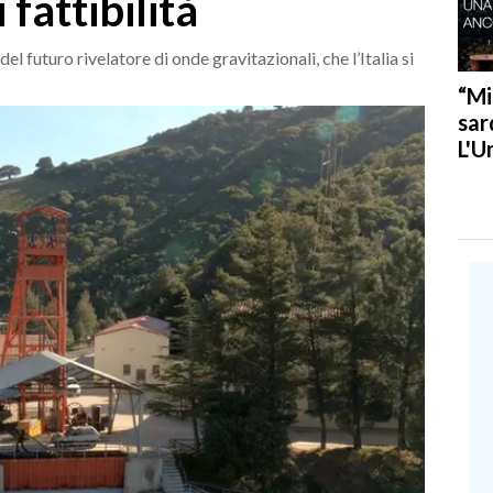
 fattibilità
l futuro rivelatore di onde gravitazionali, che l’Italia si
“Mi
sar
L'U