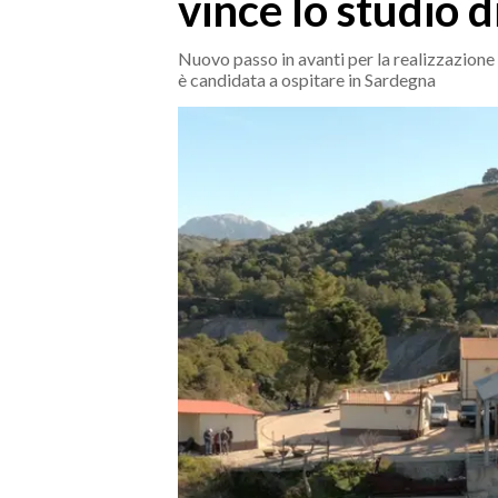
vince lo studio di
MEDIO CAMPIDANO
ORISTANO E PROVINCIA
Nuovo passo in avanti per la realizzazione de
SASSARI E PROVINCIA
è candidata a ospitare in Sardegna
GALLURA
NUORO E PROVINCIA
OGLIASTRA
AGENDA
CRONACA
ITALIA
MONDO
POLITICA
ECONOMIA
SERVIZI ALLE IMPRESE