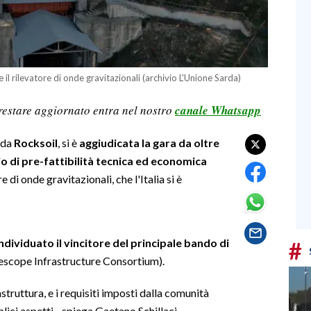
 il rilevatore di onde gravitazionali (archivio L'Unione Sarda)
restare aggiornato entra nel nostro
canale Whatsapp
 da
Rocksoil
, si è
aggiudicata la gara da oltre
dio di pre-fattibilità tecnica ed economica
ore di onde gravitazionali, che l'Italia si è
ndividuato il vincitore del principale bando di
#
lescope Infrastructure Consortium).
truttura, e i requisiti imposti dalla comunità
lici aspetti - spiega Gaetano Schillaci,