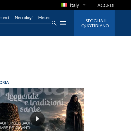
Italy
ACCEDI
nunci
Necrologi
Meteo
SFOGLIA IL
QUOTIDIANO
ORIA