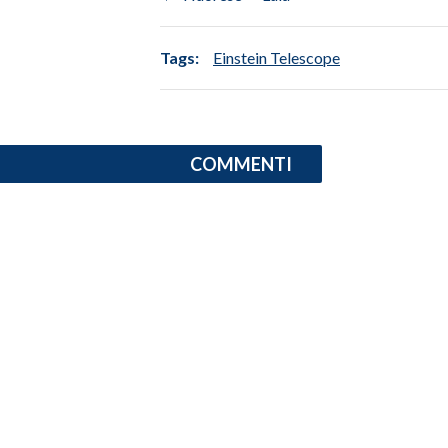
INFO AZIENDE
Tags:
Einstein Telescope
ABBONATI
ANNUNCI
NECROLOGI
COMMENTI
PUBBLICITÀ
SPIAGGE
STORE