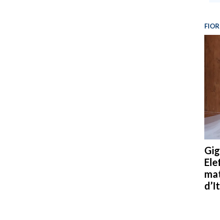
FIOR
Gig
Ele
mat
d’It