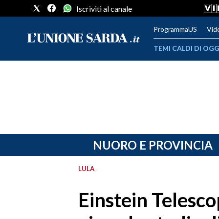
Iscriviti al canale
ProgrammaUS
Vid
TEMI CALDI DI OGG
METEO
COMUNI AL VOTO
VIDEO
FOTO
NUORO E PROVINCIA
CRONACA SARDEGNA
LULA
CAGLIARI
Einstein Telesco
PROVINCIA DI CAGLIARI
SULCIS IGLESIENTE