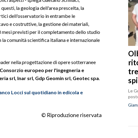
uesti, la geologia dell'area prescelta, la
rtici dell'osservatorio in entrambe le
cavo e costruttive, la gestione dei materiali,
18 mesi previsti per il completamento dello studio
la comunità scientifica italiana e internazionale
Olb
ri
leader nella progettazione di opere sotterranee
tr
Consorzio europeo per l'ingegneria e
teria srl, Inar srl, Gdp Geomin srl, Geotec spa
.
sp
Le Gu
ranco Locci sul quotidiano in edicola e
posto
Giam
© Riproduzione riservata