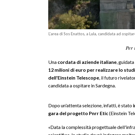
LAVORO
BANDI
SPORT IN SARDEGNA
L'area di Sos Enattos, a Lula, candidata ad ospitare
SPORT
Per 
RISULTATI E CLASSIFICHE
Una
cordata di aziende italiane
, guidata
CALCIO
12 milioni di euro per realizzare lo stu
CALCIO REGIONALE
dell'Einstein Telescope
, il futuro rivelat
BASKET
candidata a ospitare in Sardegna.
VOLLEY
MOTORI
Dopo un'attenta selezione, infatti, è stato
i
TENNIS
gara del progetto Pnrr Etic
(Einstein Te
ALTRI SPORT
«Data la complessità progettuale dell'infras
CULTURA
scientifica, lo studio dovrà indagare moltep