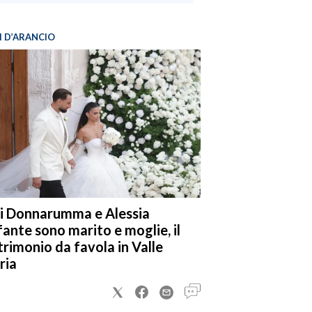
I D’ARANCIO
i Donnarumma e Alessia
fante sono marito e moglie, il
rimonio da favola in Valle
ria