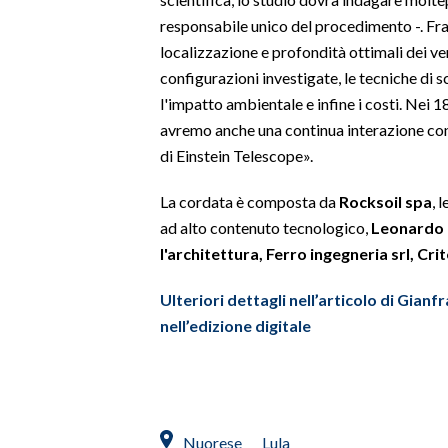
responsabile unico del procedimento -. Fra q
SPETTACOLI
localizzazione e profondità ottimali dei ve
configurazioni investigate, le tecniche di s
GOSSIP
l'impatto ambientale e infine i costi. Nei 
avremo anche una continua interazione con 
SALUTE
di Einstein Telescope».
SARDEGNA TURISMO
La cordata è composta da
Rocksoil spa
, 
ad alto contenuto tecnologico,
Leonardo 
SARDI NEL MONDO
l'architettura, Ferro ingegneria srl, Cri
NOTIZIE
EVENTI
Ulteriori dettagli nell’articolo di Gianf
nell’edizione digitale
#CARAUNIONE
3 MINUTI CON
Nuorese
Lula
INSULARITÀ