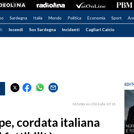
eo
Sardegna
Italia
Mondo
Politica
Economia
Sport
An
I:
Incendi
Sos Sardegna
Incidenti
Cagliari Calcio
EDIT
06 febbraio 2024 alle 10:18
pe, cordata italiana