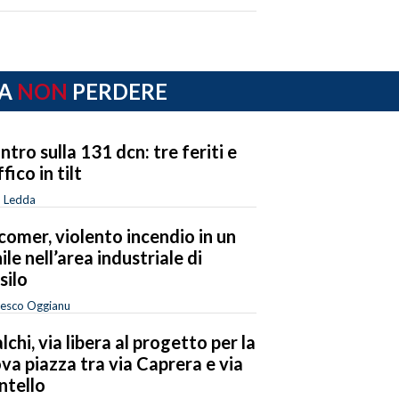
A
NON
PERDERE
ntro sulla 131 dcn: tre feriti e
fico in tilt
o Ledda
omer, violento incendio in un
nile nell’area industriale di
silo
cesco Oggianu
lchi, via libera al progetto per la
va piazza tra via Caprera e via
tello