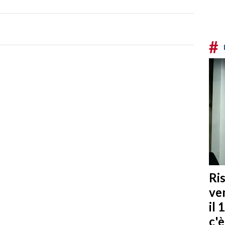
#
Ris
ven
il 
c'