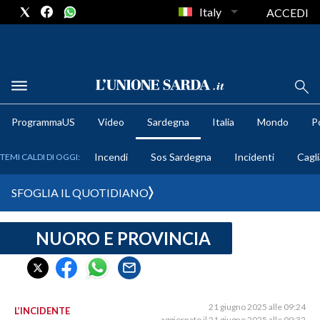
Italy
ACCEDI
METEO
ProgrammaUS
Video
Sardegna
Italia
Mondo
Po
COMUNI AL VOTO
Incendi
Sos Sardegna
Incidenti
Cagli
TEMI CALDI DI OGGI:
VIDEO
SFOGLIA IL QUOTIDIANO
FOTO
NUORO E PROVINCIA
CRONACA SARDEGNA
CAGLIARI
PROVINCIA DI CAGLIARI
SULCIS IGLESIENTE
21 giugno 2025 alle 09:24
L’INCIDENTE
aggiornato il 21 giugno 2025 alle 09:32