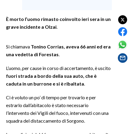
SPETTACOLI
È morto l’uomo rimasto coinvolto ieri sera in un
grave incidente a Olzai
.
GOSSIP
SALUTE
Si chiamava
Tonino Corrias, aveva 66 anni ed era
una vedetta di Forestas
.
SARDEGNA TURISMO
L’uomo, per cause in corso di accertamento, è uscito
SARDI NEL MONDO
fuori strada a bordo della sua auto, che è
NOTIZIE
caduta in un burrone e si è ribaltata
.
EVENTI
Ci è voluto un po’ di tempo per trovarlo e per
#CARAUNIONE
estrarlo dall’abitacolo è stato necessario
l’intervento dei Vigili del fuoco, intervenuti con una
3 MINUTI CON
squadra del distaccamento di Sorgono.
INSULARITÀ