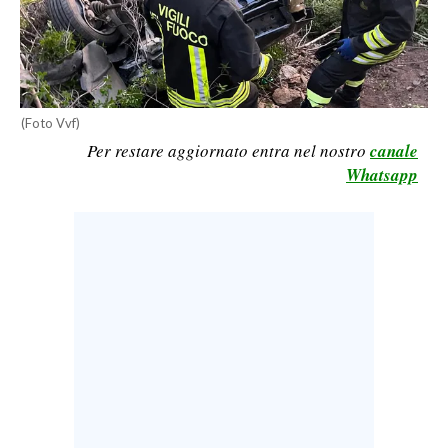
LAVORO
BANDI
SPORT IN SARDEGNA
(Foto Vvf)
Per restare aggiornato entra nel nostro
canale
SPORT
Whatsapp
RISULTATI E CLASSIFICHE
CALCIO
CALCIO REGIONALE
BASKET
VOLLEY
MOTORI
TENNIS
ALTRI SPORT
CULTURA