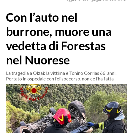
MEDIO CAMPIDANO
ORISTANO E PROVINCIA
Con l’auto nel
SASSARI E PROVINCIA
burrone, muore una
GALLURA
NUORO E PROVINCIA
vedetta di Forestas
OGLIASTRA
nel Nuorese
AGENDA
CRONACA
La tragedia a Olzai: la vittima è Tonino Corrias 66, anni.
Portato in ospedale con l’elisoccorso, non ce l’ha fatta
ITALIA
MONDO
POLITICA
ECONOMIA
SERVIZI ALLE IMPRESE