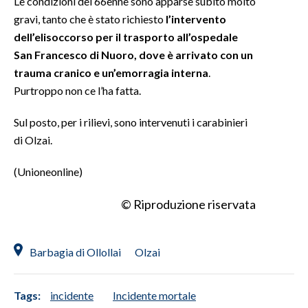
Le condizioni del 66enne sono apparse subito molto
gravi, tanto che è stato richiesto
l’intervento
INFO AZIENDE
dell’elisoccorso per il trasporto all’ospedale
ABBONATI
San Francesco di Nuoro, dove è arrivato con un
trauma cranico e un’emorragia interna
.
ANNUNCI
Purtroppo non ce l’ha fatta.
NECROLOGI
PUBBLICITÀ
Sul posto, per i rilievi, sono intervenuti i carabinieri
SPIAGGE
di Olzai.
STORE
(Unioneonline)
© Riproduzione riservata
Barbagia di Ollollai
Olzai
Tags:
incidente
Incidente mortale