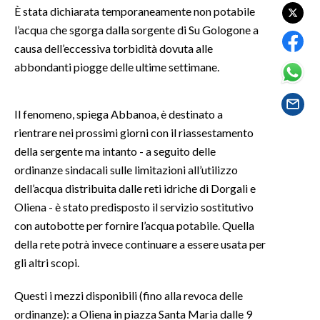
È stata dichiarata temporaneamente non potabile
l’acqua che sgorga dalla sorgente di Su Gologone a
SPETTACOLI
causa dell’eccessiva torbidità dovuta alle
GOSSIP
abbondanti piogge delle ultime settimane.
SALUTE
Il fenomeno, spiega Abbanoa, è destinato a
rientrare nei prossimi giorni con il riassestamento
SARDEGNA TURISMO
della sergente ma intanto - a seguito delle
SARDI NEL MONDO
ordinanze sindacali sulle limitazioni all’utilizzo
dell’acqua distribuita dalle reti idriche di Dorgali e
NOTIZIE
Oliena - è stato predisposto il servizio sostitutivo
EVENTI
con autobotte per fornire l’acqua potabile. Quella
della rete potrà invece continuare a essere usata per
#CARAUNIONE
gli altri scopi.
3 MINUTI CON
Questi i mezzi disponibili (fino alla revoca delle
ordinanze): a Oliena in piazza Santa Maria dalle 9
INSULARITÀ