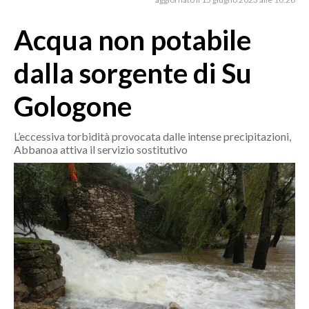
MEDIO CAMPIDANO
ORISTANO E PROVINCIA
Acqua non potabile
SASSARI E PROVINCIA
dalla sorgente di Su
GALLURA
NUORO E PROVINCIA
Gologone
OGLIASTRA
AGENDA
L’eccessiva torbidità provocata dalle intense precipitazioni,
Abbanoa attiva il servizio sostitutivo
CRONACA
ITALIA
MONDO
POLITICA
ECONOMIA
SERVIZI ALLE IMPRESE