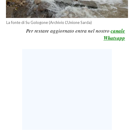
LAVORO
BANDI
La fonte di Su Gologone (Archivio L'Unione Sarda)
Per restare aggiornato entra nel nostro
canale
SPORT IN SARDEGNA
Whatsapp
SPORT
RISULTATI E CLASSIFICHE
CALCIO
CALCIO REGIONALE
BASKET
VOLLEY
MOTORI
TENNIS
ALTRI SPORT
CULTURA