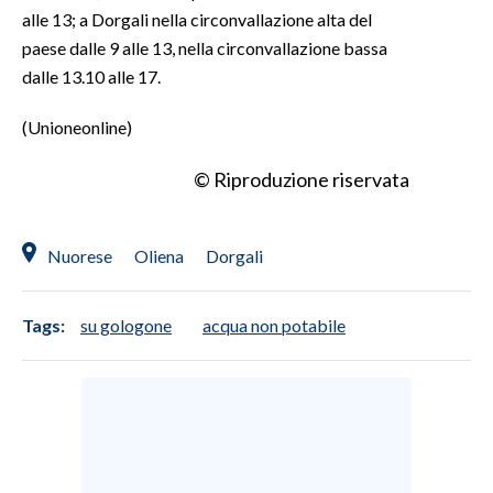
alle 13; a Dorgali nella circonvallazione alta del
INFO AZIENDE
paese dalle 9 alle 13, nella circonvallazione bassa
dalle 13.10 alle 17.
ABBONATI
ANNUNCI
(Unioneonline)
NECROLOGI
© Riproduzione riservata
PUBBLICITÀ
SPIAGGE
STORE
Nuorese
Oliena
Dorgali
Tags:
su gologone
acqua non potabile