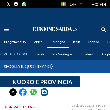
Italy
ACCEDI
METEO
ProgrammaUS
Video
Sardegna
Italia
Mondo
Po
COMUNI AL VOTO
Incendi
Sos Sardegna
Incidenti
Cagli
TEMI CALDI DI OGGI:
VIDEO
SFOGLIA IL QUOTIDIANO
FOTO
NUORO E PROVINCIA
CRONACA SARDEGNA
CAGLIARI
PROVINCIA DI CAGLIARI
SULCIS IGLESIENTE
15 giugno 2023 alle 10:26
DORGALI E OLIENA
aggiornato il 15 giugno 2023 alle 10:26