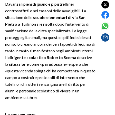
Davanzali pieni di guano e pipistrelli nei
controsoffitti e nei cassoni delle avvolgibili. La
SPETTACOLI
situazione delle
scuole elementari di via San
GOSSIP
Pietro
a
Tuili
non si è risolta dopo l’intervento di
sanificazione della ditta specializzata. La legge
SALUTE
protegge gli animali, ma questi ospiti indesiderati
non solo creano ancora dei veri tappeti di feci, ma di
SARDEGNA TURISMO
tanto in tanto si manifestano negli ambienti interni.
Il
dirigente scolastico Roberto Scema
descrive
SARDI NEL MONDO
la
situazione
come «
paradossale
» e spera che
NOTIZIE
«questa vicenda spinga chi ha competenza in questo
EVENTI
campo a costruire protocolli di intervento che
tutelino i chirotteri senza ignorare il diritto per
#CARAUNIONE
alunni e personale scolastico di vivere in un
ambiente salubre».
3 MINUTI CON
INSULARITÀ
Le conseguenze