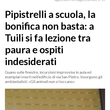
MEDIO CAMPIDANO
ORISTANO E PROVINCIA
Pipistrelli a scuola, la
SASSARI E PROVINCIA
bonifica non basta: a
GALLURA
NUORO E PROVINCIA
Tuili si fa lezione tra
OGLIASTRA
paura e ospiti
AGENDA
indesiderati
CRONACA
ITALIA
Guano sulle finestre, incursioni improvvise in aula ed
MONDO
esemplari morti nell’edificio di via San Pietro. Insorgono gli
ambientalisti: «Gli animali non si toccano»
POLITICA
ECONOMIA
SERVIZI ALLE IMPRESE