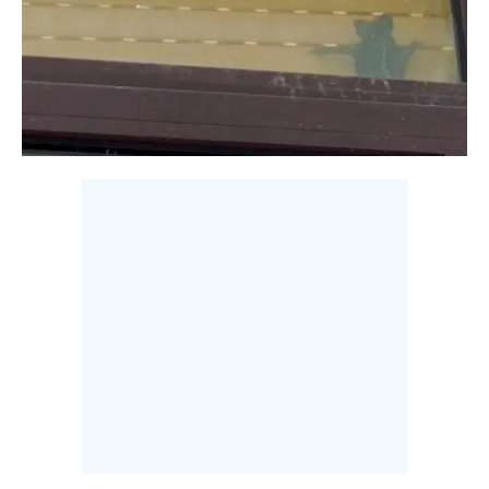
LAVORO
BANDI
SPORT IN SARDEGNA
SPORT
RISULTATI E CLASSIFICHE
CALCIO
CALCIO REGIONALE
BASKET
VOLLEY
MOTORI
TENNIS
ALTRI SPORT
CULTURA