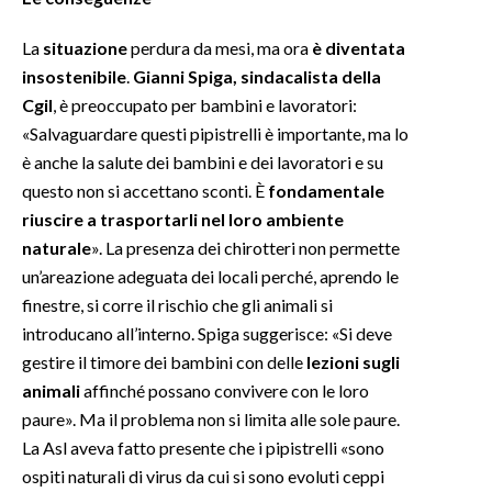
INFO AZIENDE
La
situazione
perdura da mesi, ma ora
è diventata
insostenibile
.
Gianni Spiga, sindacalista della
ABBONATI
Cgil
, è preoccupato per bambini e lavoratori:
ANNUNCI
«Salvaguardare questi pipistrelli è importante, ma lo
NECROLOGI
è anche la salute dei bambini e dei lavoratori e su
PUBBLICITÀ
questo non si accettano sconti. È
fondamentale
SPIAGGE
riuscire a trasportarli nel loro ambiente
naturale
». La presenza dei chirotteri non permette
STORE
un’areazione adeguata dei locali perché, aprendo le
finestre, si corre il rischio che gli animali si
introducano all’interno. Spiga suggerisce: «Si deve
gestire il timore dei bambini con delle
lezioni sugli
animali
affinché possano convivere con le loro
paure». Ma il problema non si limita alle sole paure.
La Asl aveva fatto presente che i pipistrelli «sono
ospiti naturali di virus da cui si sono evoluti ceppi