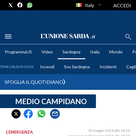
Italy
ACCEDI
METEO
ProgrammaUS
Video
Sardegna
Italia
Mondo
Po
COMUNI AL VOTO
Incendi
Sos Sardegna
Incidenti
Cagli
TEMI CALDI DI OGGI:
VIDEO
SFOGLIA IL QUOTIDIANO
FOTO
MEDIO CAMPIDANO
CRONACA SARDEGNA
CAGLIARI
PROVINCIA DI CAGLIARI
SULCIS IGLESIENTE
18 maggio 2024 alle 16:24
L’EMERGENZA
aggiornato il 18 maggio 2024 alle 17:13