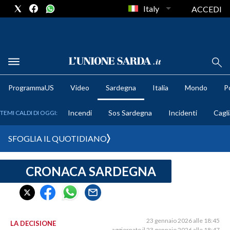
Italy
ACCEDI
METEO
ProgrammaUS
Video
Sardegna
Italia
Mondo
Po
COMUNI AL VOTO
Incendi
Sos Sardegna
Incidenti
Cagli
TEMI CALDI DI OGGI:
VIDEO
SFOGLIA IL QUOTIDIANO
FOTO
CRONACA SARDEGNA
CRONACA SARDEGNA
CAGLIARI
PROVINCIA DI CAGLIARI
SULCIS IGLESIENTE
23 gennaio 2026 alle 18:45
LA DECISIONE
aggiornato il 23 gennaio 2026 alle 18:47