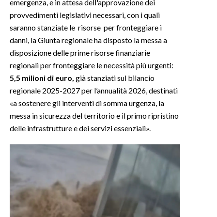
emergenza, e in attesa dell'approvazione dei
provvedimenti legislativi necessari, con i quali
INFO AZIENDE
saranno stanziate le risorse per fronteggiare i
ABBONATI
danni, la Giunta regionale ha disposto la messa a
ANNUNCI
disposizione delle prime risorse finanziarie
regionali per fronteggiare le necessità più urgenti:
NECROLOGI
5,5 milioni di euro,
già stanziati sul bilancio
PUBBLICITÀ
regionale 2025-2027 per l’annualità 2026, destinati
SPIAGGE
«a sostenere gli interventi di somma urgenza, la
STORE
messa in sicurezza del territorio e il primo ripristino
delle infrastrutture e dei servizi essenziali».