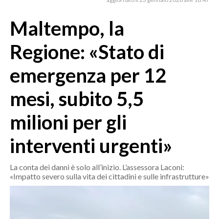
MEDIO CAMPIDANO
ORISTANO E PROVINCIA
Maltempo, la
SASSARI E PROVINCIA
Regione: «Stato di
GALLURA
NUORO E PROVINCIA
emergenza per 12
OGLIASTRA
mesi, subito 5,5
AGENDA
milioni per gli
CRONACA
ITALIA
interventi urgenti»
MONDO
La conta dei danni è solo all’inizio. L’assessora Laconi:
POLITICA
«Impatto severo sulla vita dei cittadini e sulle infrastrutture»
ECONOMIA
SERVIZI ALLE IMPRESE