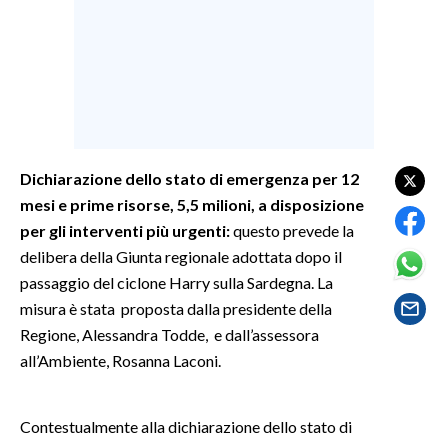
SPETTACOLI
GOSSIP
SALUTE
Dichiarazione dello stato di emergenza per 12
SARDEGNA TURISMO
mesi e prime risorse, 5,5 milioni, a disposizione
per gli interventi più urgenti:
questo prevede la
SARDI NEL MONDO
delibera della Giunta regionale adottata dopo il
NOTIZIE
passaggio del ciclone Harry sulla Sardegna. La
EVENTI
misura è stata proposta dalla presidente della
Regione, Alessandra Todde, e dall’assessora
#CARAUNIONE
all’Ambiente, Rosanna Laconi.
3 MINUTI CON
Contestualmente alla dichiarazione dello stato di
INSULARITÀ