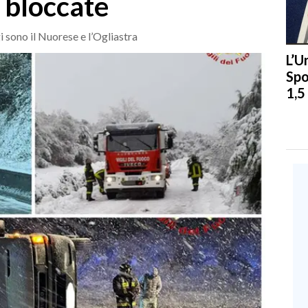
 bloccate
i sono il Nuorese e l’Ogliastra
L’U
Spo
1,5