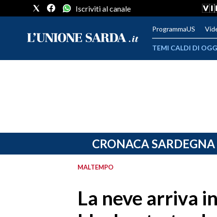
Iscriviti al canale
ProgrammaUS
Vid
TEMI CALDI DI OGG
METEO
COMUNI AL VOTO
VIDEO
FOTO
CRONACA SARDEGNA
CRONACA SARDEGNA
MALTEMPO
CAGLIARI
La neve arriva i
PROVINCIA DI CAGLIARI
SULCIS IGLESIENTE