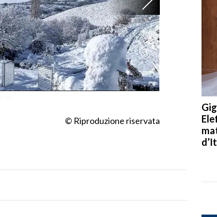
ttori
Sardegna imbiancat
Gig
Ele
© Riproduzione riservata
mat
d’It