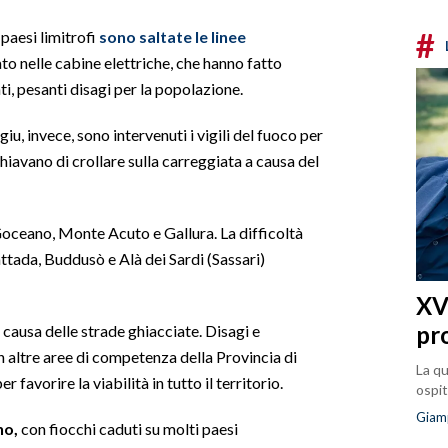
#
 paesi limitrofi
sono saltate le linee
cato nelle cabine elettriche, che hanno fatto
i, pesanti disagi per la popolazione.
, invece, sono intervenuti i vigili del fuoco per
hiavano di crollare sulla carreggiata a causa del
 Goceano, Monte Acuto e Gallura. La difficoltà
attada, Buddusò e Alà dei Sardi (Sassari)
XVI
pr
a causa delle strade ghiacciate. Disagi e
altre aree di competenza della Provincia di
La qu
 favorire la viabilità in tutto il territorio.
ospit
Giam
no,
con fiocchi caduti su molti paesi