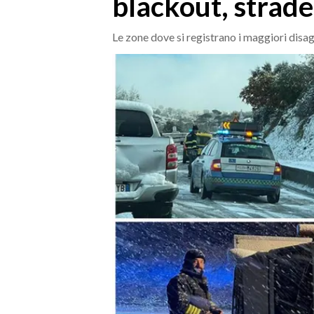
blackout, strade
MEDIO CAMPIDANO
ORISTANO E PROVINCIA
Le zone dove si registrano i maggiori disag
SASSARI E PROVINCIA
GALLURA
NUORO E PROVINCIA
OGLIASTRA
AGENDA
CRONACA
ITALIA
MONDO
POLITICA
ECONOMIA
SERVIZI ALLE IMPRESE