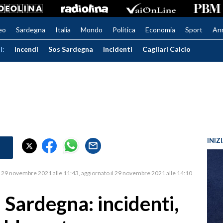
eo
Sardegna
Italia
Mondo
Politica
Economia
Sport
An
I:
Incendi
Sos Sardegna
Incidenti
Cagliari Calcio
INIZ
29 novembre 2021 alle 11:43
aggiornato il 29 novembre 2021 alle 14:10
n Sardegna: incidenti,