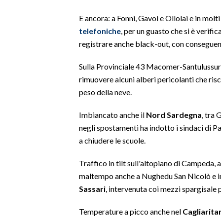
E ancora: a Fonni, Gavoi e Ollolai e in molti
INFO AZIENDE
telefoniche
, per un guasto che si è verifi
ABBONATI
registrare anche black-out, con conseguent
ANNUNCI
Sulla Provinciale 43 Macomer-Santulussurgiu
NECROLOGI
rimuovere alcuni alberi pericolanti che risc
PUBBLICITÀ
peso della neve.
SPIAGGE
STORE
Imbiancato anche il
Nord Sardegna
, tra
negli spostamenti ha indotto i sindaci di P
a chiudere le scuole.
Traffico in tilt sull'altopiano di Campeda, 
maltempo anche a Nughedu San Nicolò e in 
Sassari
, intervenuta coi mezzi spargisale per
Temperature a picco anche nel
Cagliarita