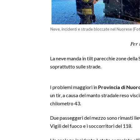
LAVORO
BANDI
Neve, incidenti e strade bloccate nel Nuorese (Fot
SPORT IN SARDEGNA
Per 
SPORT
La neve manda in tilt parecchie zone della 
RISULTATI E CLASSIFICHE
soprattutto sulle strade.
CALCIO
CALCIO REGIONALE
BASKET
I problemi maggiori in
Provincia di Nuoro
un tir, a causa del manto stradale reso visci
VOLLEY
chilometro 43.
MOTORI
TENNIS
Due passeggeri del mezzo sono rimasti lievem
ALTRI SPORT
Vigili del fuoco e i soccorritori del 118.
CULTURA