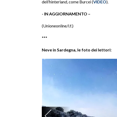
dell’hinterland, come Burcei (
VIDEO
).
- IN AGGIORNAMENTO –
(Unioneonline/l.f.)
***
Neve in Sardegna, le foto dei lettori: