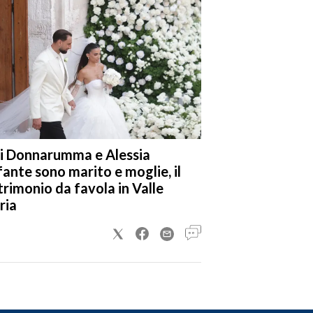
a dalla neve: le foto dei lettori
i Donnarumma e Alessia
fante sono marito e moglie, il
rimonio da favola in Valle
ria