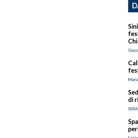
D
Sin
fes
Chi
Giac
Cali
fes
Maria
Sed
di 
SERA
Spa
per
Fabi