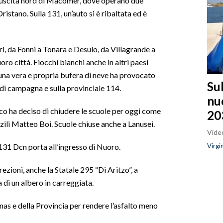
l’uscita nord di Macomer, dove operano due
istano. Sulla 131, un’auto si è ribaltata ed è
i, da Fonni a Tonara e Desulo, da Villagrande a
ro città. Fiocchi bianchi anche in altri paesi
 una vera e propria bufera di neve ha provocato
Sul
e di campagna e sulla provinciale 114.
nu
aco ha deciso di chiudere le scuole per oggi come
20
rzili Matteo Boi. Scuole chiuse anche a Lanusei.
Video
Virgi
 131 Dcn porta all’ingresso di Nuoro.
ezioni, anche la Statale 295 “Di Aritzo”, a
a di un albero in carreggiata.
nas e della Provincia per rendere l’asfalto meno