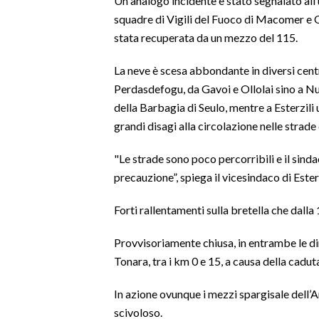
Un analogo incidente è stato segnalato al
squadre di Vigili del Fuoco di Macomer e Or
SPETTACOLI
stata recuperata da un mezzo del 115.
GOSSIP
La neve è scesa abbondante in diversi centr
Perdasdefogu, da Gavoi e Ollolai sino a Nuo
SALUTE
della Barbagia di Seulo, mentre a Esterzili
grandi disagi alla circolazione nelle strad
SARDEGNA TURISMO
"Le strade sono poco percorribili e il sind
SARDI NEL MONDO
precauzione”, spiega il vicesindaco di Este
NOTIZIE
Forti rallentamenti sulla bretella che dalla
EVENTI
Provvisoriamente chiusa, in entrambe le dir
#CARAUNIONE
Tonara, tra i km 0 e 15, a causa della cadut
3 MINUTI CON
In azione ovunque i mezzi spargisale dell’A
scivoloso.
INSULARITÀ