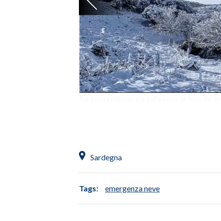
Sardegna imbiancata dalla neve: le foto dei le
Sardegna
Tags:
emergenza neve