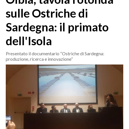
MEDIO CAMPIDANO
sulle Ostriche di
ORISTANO E PROVINCIA
SASSARI E PROVINCIA
Sardegna: il primato
GALLURA
dell'Isola
NUORO E PROVINCIA
OGLIASTRA
Presentato il documentario “Ostriche di Sardegna:
AGENDA
produzione, ricerca e innovazione”
CRONACA
ITALIA
MONDO
POLITICA
ECONOMIA
SERVIZI ALLE IMPRESE