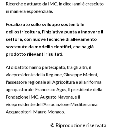
Ricerche e attuato da IMC, in dieci anni è cresciuto
in maniera esponenziale.
INFO AZIENDE
ABBONATI
Focalizzato sullo sviluppo sostenibile
ANNUNCI
dell'ostricoltura, l'iniziativa punta a innovare il
settore, con nuove tecniche di allevamento
NECROLOGI
sostenute da modelli scientifici, che ha già
PUBBLICITÀ
prodotto rilevanti risultati.
SPIAGGE
STORE
Al dibattito hanno partecipato, tra gli altri, il
vicepresidente della Regione, Giuseppe Meloni,
l'assessore regionale all'Agricoltura e alla riforma
agropastorale, Francesco Agus, il presidente della
Fondazione IMC, Augusto Navone, e il
vicepresidente dell'Associazione Mediterranea
Acquacoltori, Mauro Monaco.
© Riproduzione riservata