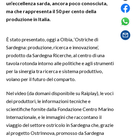
un’eccellenza sarda, ancora poco conosciuta,
ma che rappresenta il 50 per cento della
SPETTACOLI
produzione in Italia.
GOSSIP
È stato presentato, oggi a Olbia, ‘Ostriche di
SALUTE
Sardegna: produzione, ricerca e innovazione’,
prodotto da Sardegna Ricerche, al centro di una
SARDEGNA TURISMO
tavola rotonda intorno alle politiche e agli strumenti
per la sinergia tra ricerca e sistema produttivo,
SARDI NEL MONDO
volano per il futuro del comparto.
NOTIZIE
EVENTI
Nel video (da domani disponibile su Raiplay), le voci
dei produttori, le informazioni tecniche e
#CARAUNIONE
scientifiche fornite dalla Fondazione Centro Marino
Internazionale, e le immagini che raccontano il
3 MINUTI CON
viaggio del settore ostricolo in Sardegna che, grazie
al progetto OstrInnova, promosso da Sardegna
INSULARITÀ