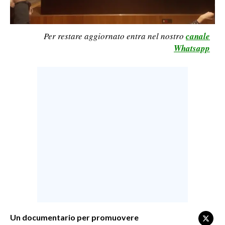
LAVORO
BANDI
Per restare aggiornato entra nel nostro
canale
Whatsapp
SPORT IN SARDEGNA
SPORT
RISULTATI E CLASSIFICHE
CALCIO
CALCIO REGIONALE
BASKET
VOLLEY
MOTORI
TENNIS
ALTRI SPORT
Un documentario per promuovere
CULTURA