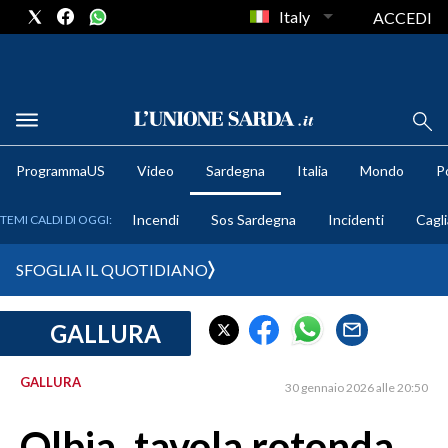
Italy
ACCEDI
METEO
ProgrammaUS
Video
Sardegna
Italia
Mondo
Po
COMUNI AL VOTO
Incendi
Sos Sardegna
Incidenti
Cagli
TEMI CALDI DI OGGI:
VIDEO
SFOGLIA IL QUOTIDIANO
FOTO
GALLURA
CRONACA SARDEGNA
CAGLIARI
GALLURA
30 gennaio 2026 alle 20:50
PROVINCIA DI CAGLIARI
SULCIS IGLESIENTE
Olbia, tavola rotonda