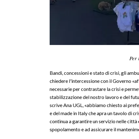
LAVORO
BANDI
SPORT IN SARDEGNA
SPORT
Per 
RISULTATI E CLASSIFICHE
CALCIO
Bandi, concessioni e stato di crisi, gli amb
CALCIO REGIONALE
chiedere l'intercessione con il Governo «a
BASKET
necessarie per contrastare la crisi e perme
VOLLEY
stabilizzazione del nostro lavoro e del fut
MOTORI
scrive Ana UGL, «abbiamo chiesto ai prefet
e del made in Italy che apra un tavolo di cr
TENNIS
continua a garantire un servizio nelle città
ALTRI SPORT
spopolamento e ad assicurare il mantenimen
CULTURA