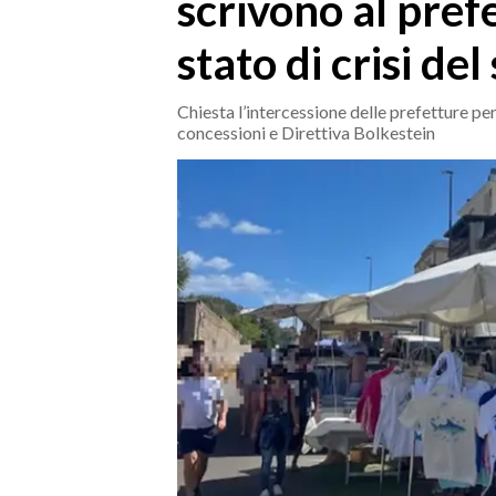
scrivono al pref
MEDIO CAMPIDANO
ORISTANO E PROVINCIA
stato di crisi del
SASSARI E PROVINCIA
GALLURA
Chiesta l’intercessione delle prefetture pe
concessioni e Direttiva Bolkestein
NUORO E PROVINCIA
OGLIASTRA
AGENDA
CRONACA
ITALIA
MONDO
POLITICA
ECONOMIA
SERVIZI ALLE IMPRESE