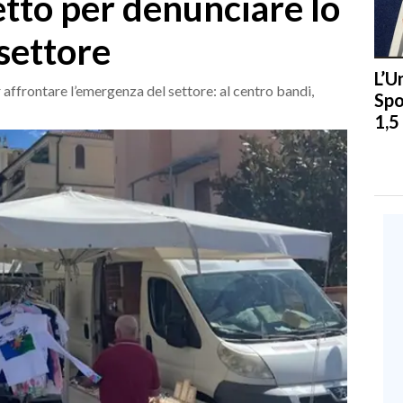
etto per denunciare lo
 settore
L’U
r affrontare l’emergenza del settore: al centro bandi,
Spo
1,5