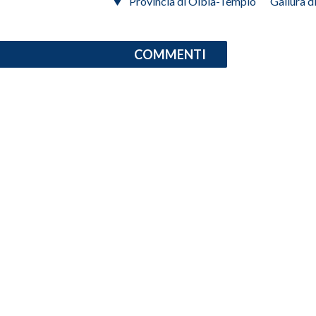
Provincia di Olbia-Tempio
Gallura d
INFO AZIENDE
ABBONATI
COMMENTI
ANNUNCI
NECROLOGI
PUBBLICITÀ
SPIAGGE
STORE