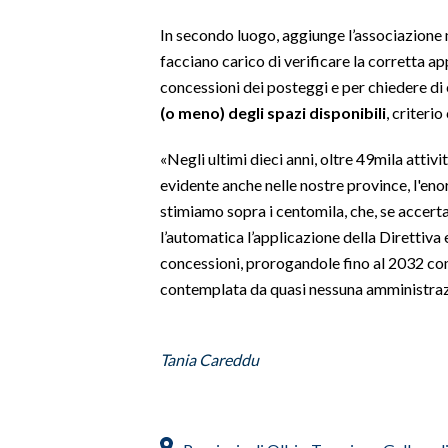
In secondo luogo, aggiunge l’associazione 
SPETTACOLI
facciano carico di verificare la corretta ap
concessioni dei posteggi e per chiedere di
GOSSIP
(o meno) degli spazi disponibili
, criteri
SALUTE
«Negli ultimi dieci anni, oltre 49mila attivi
evidente anche nelle nostre province, l'en
SARDEGNA TURISMO
stimiamo sopra i centomila, che, se accerta
l’automatica l’applicazione della Direttiv
SARDI NEL MONDO
concessioni, prorogandole fino al 2032 come
NOTIZIE
contemplata da quasi nessuna amministraz
EVENTI
#CARAUNIONE
Tania Careddu
3 MINUTI CON
INSULARITÀ