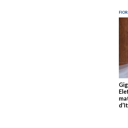
FIOR
Gig
Ele
mat
d’It