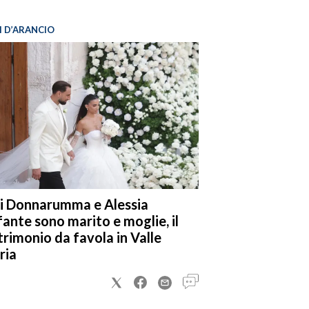
I D’ARANCIO
i Donnarumma e Alessia
fante sono marito e moglie, il
rimonio da favola in Valle
ria