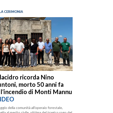
LA CERIMONIA
llacidro ricorda Nino
ntoni, morto 50 anni fa
ll’incendio di Monti Mannu
IDEO
ggio della comunità all’operaio forestale,
lia al merito civile, vittima del tragico rogo del