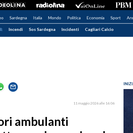
eo
Sardegna
Italia
Mondo
Politica
Economia
Sport
An
I:
Incendi
Sos Sardegna
Incidenti
Cagliari Calcio
INIZ
11 maggio 2026 alle 16:06
tori ambulanti