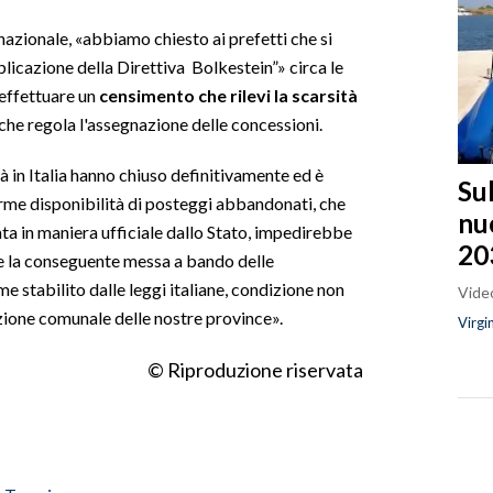
nazionale, «abbiamo chiesto ai prefetti che si
plicazione della Direttiva Bolkestein”» circa le
 effettuare un
censimento che rilevi la scarsità
o che regola l'assegnazione delle concessioni.
tà in Italia hanno chiuso definitivamente ed è
Sul
orme disponibilità di posteggi abbandonati, che
nu
ta in maniera ufficiale dallo Stato, impedirebbe
20
a e la conseguente messa a bando delle
 stabilito dalle leggi italiane, condizione non
Video
ione comunale delle nostre province».
Virgi
© Riproduzione riservata