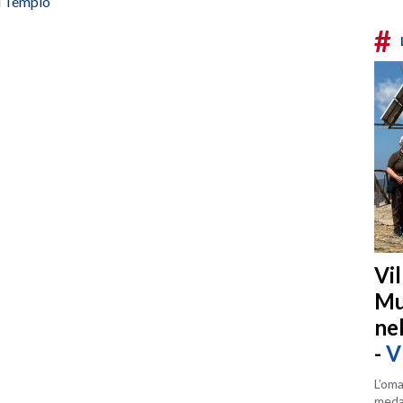
i Tempio
#
Vi
Mu
ne
-
V
L’oma
medag