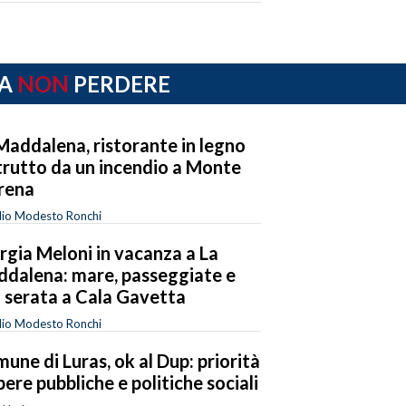
A
NON
PERDERE
Maddalena, ristorante in legno
trutto da un incendio a Monte
rena
dio Modesto Ronchi
rgia Meloni in vacanza a La
dalena: mare, passeggiate e
 serata a Cala Gavetta
dio Modesto Ronchi
une di Luras, ok al Dup: priorità
pere pubbliche e politiche sociali