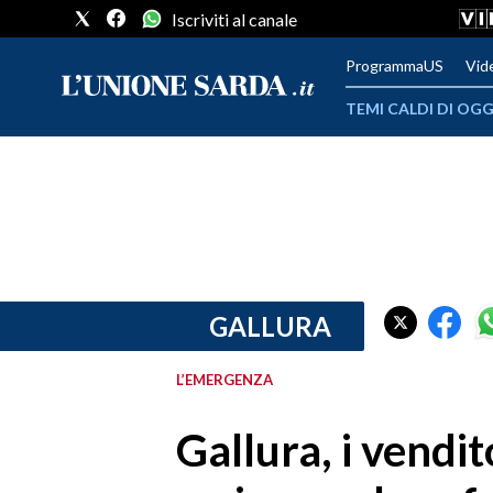
Iscriviti al canale
ProgrammaUS
Vid
TEMI CALDI DI OGG
METEO
COMUNI AL VOTO
VIDEO
FOTO
GALLURA
CRONACA SARDEGNA
L’EMERGENZA
CAGLIARI
Gallura, i vendi
PROVINCIA DI CAGLIARI
SULCIS IGLESIENTE