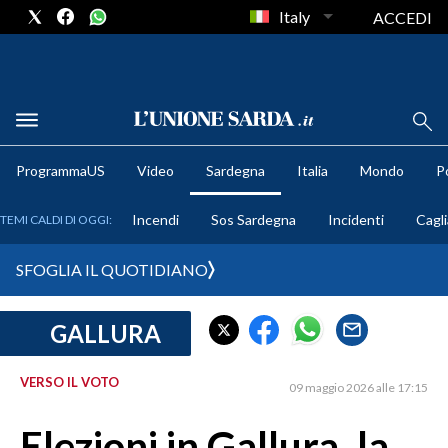
Italy
ACCEDI
METEO
ProgrammaUS
Video
Sardegna
Italia
Mondo
Po
COMUNI AL VOTO
Incendi
Sos Sardegna
Incidenti
Cagli
TEMI CALDI DI OGGI:
VIDEO
SFOGLIA IL QUOTIDIANO
FOTO
GALLURA
CRONACA SARDEGNA
CAGLIARI
VERSO IL VOTO
09 maggio 2026 alle 17:15
PROVINCIA DI CAGLIARI
SULCIS IGLESIENTE
Elezioni in Gallura, la