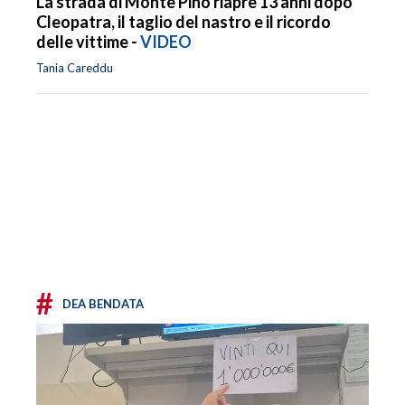
La strada di Monte Pino riapre 13 anni dopo
Cleopatra, il taglio del nastro e il ricordo
delle vittime -
VIDEO
Tania Careddu
#
DEA BENDATA