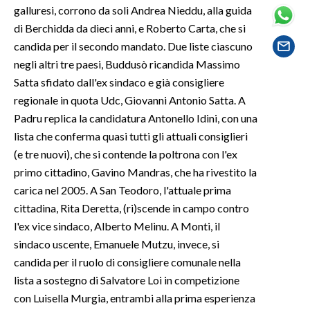
galluresi, corrono da soli Andrea Nieddu, alla guida
di Berchidda da dieci anni, e Roberto Carta, che si
SPETTACOLI
candida per il secondo mandato. Due liste ciascuno
negli altri tre paesi, Buddusò ricandida Massimo
GOSSIP
Satta sfidato dall'ex sindaco e già consigliere
SALUTE
regionale in quota Udc, Giovanni Antonio Satta. A
Padru replica la candidatura Antonello Idini, con una
SARDEGNA TURISMO
lista che conferma quasi tutti gli attuali consiglieri
(e tre nuovi), che si contende la poltrona con l'ex
SARDI NEL MONDO
primo cittadino, Gavino Mandras, che ha rivestito la
NOTIZIE
carica nel 2005. A San Teodoro, l'attuale prima
EVENTI
cittadina, Rita Deretta, (ri)scende in campo contro
l'ex vice sindaco, Alberto Melinu. A Monti, il
#CARAUNIONE
sindaco uscente, Emanuele Mutzu, invece, si
candida per il ruolo di consigliere comunale nella
3 MINUTI CON
lista a sostegno di Salvatore Loi in competizione
con Luisella Murgia, entrambi alla prima esperienza
INSULARITÀ