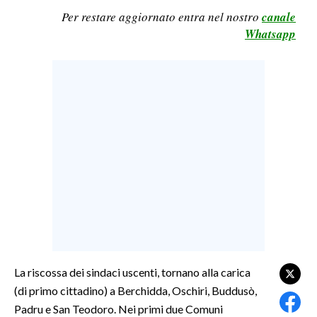
Per restare aggiornato entra nel nostro
canale
LAVORO
Whatsapp
BANDI
SPORT IN SARDEGNA
SPORT
RISULTATI E CLASSIFICHE
CALCIO
CALCIO REGIONALE
BASKET
VOLLEY
MOTORI
TENNIS
La riscossa dei sindaci uscenti, tornano alla carica
ALTRI SPORT
(di primo cittadino) a Berchidda, Oschiri, Buddusò,
Padru e San Teodoro. Nei primi due Comuni
CULTURA