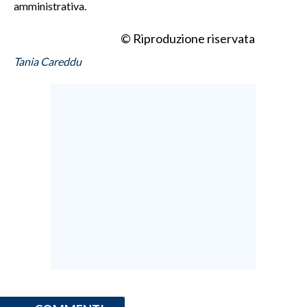
amministrativa.
INFO AZIENDE
© Riproduzione riservata
ABBONATI
Tania Careddu
ANNUNCI
NECROLOGI
PUBBLICITÀ
SPIAGGE
STORE