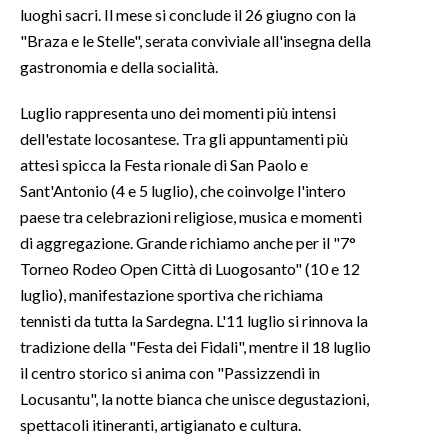
luoghi sacri. Il mese si conclude il 26 giugno con la
"Braza e le Stelle", serata conviviale all'insegna della
INFO AZIENDE
gastronomia e della socialità.
ABBONATI
ANNUNCI
Luglio rappresenta uno dei momenti più intensi
NECROLOGI
dell'estate locosantese. Tra gli appuntamenti più
attesi spicca la Festa rionale di San Paolo e
PUBBLICITÀ
Sant'Antonio (4 e 5 luglio), che coinvolge l'intero
SPIAGGE
paese tra celebrazioni religiose, musica e momenti
STORE
di aggregazione. Grande richiamo anche per il "7°
Torneo Rodeo Open Città di Luogosanto" (10 e 12
luglio), manifestazione sportiva che richiama
tennisti da tutta la Sardegna. L'11 luglio si rinnova la
tradizione della "Festa dei Fidali", mentre il 18 luglio
il centro storico si anima con "Passizzendi in
Locusantu", la notte bianca che unisce degustazioni,
spettacoli itineranti, artigianato e cultura.