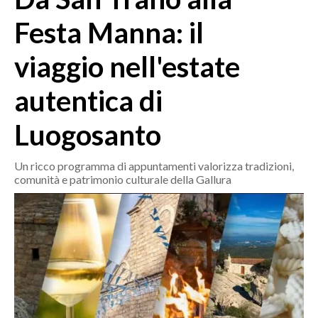
MEDIO CAMPIDANO
Festa Manna: il
ORISTANO E PROVINCIA
SASSARI E PROVINCIA
viaggio nell'estate
GALLURA
autentica di
NUORO E PROVINCIA
OGLIASTRA
Luogosanto
AGENDA
Un ricco programma di appuntamenti valorizza tradizioni,
CRONACA
comunità e patrimonio culturale della Gallura
ITALIA
MONDO
POLITICA
ECONOMIA
SERVIZI ALLE IMPRESE