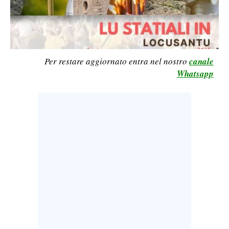
LAVORO
BANDI
SPORT IN SARDEGNA
Per restare aggiornato entra nel nostro
canale
Whatsapp
SPORT
RISULTATI E CLASSIFICHE
CALCIO
CALCIO REGIONALE
BASKET
VOLLEY
MOTORI
TENNIS
ALTRI SPORT
CULTURA