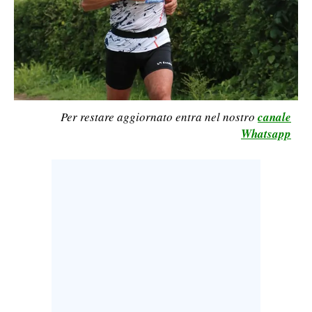
LAVORO
BANDI
SPORT IN SARDEGNA
SPORT
Per restare aggiornato entra nel nostro
canale
RISULTATI E CLASSIFICHE
Whatsapp
CALCIO
CALCIO REGIONALE
BASKET
VOLLEY
MOTORI
TENNIS
ALTRI SPORT
CULTURA