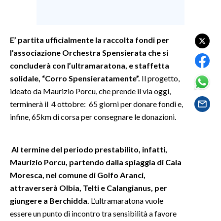
SPETTACOLI
E’ partita ufficialmente la raccolta fondi per
GOSSIP
l’associazione Orchestra Spensierata che si
concluderà con l’ultramaratona, e staffetta
SALUTE
solidale, “Corro Spensieratamente”.
Il progetto,
ideato da Maurizio Porcu, che prende il via oggi,
SARDEGNA TURISMO
terminerà il 4 ottobre: 65 giorni per donare fondi e,
infine, 65km di corsa per consegnare le donazioni.
SARDI NEL MONDO
NOTIZIE
EVENTI
Al termine del periodo prestabilito, infatti,
Maurizio Porcu, partendo dalla spiaggia di Cala
#CARAUNIONE
Moresca, nel comune di Golfo Aranci,
attraverserà Olbia, Telti e Calangianus, per
3 MINUTI CON
giungere a Berchidda.
L’ultramaratona vuole
essere un punto di incontro tra sensibilità a favore
INSULARITÀ