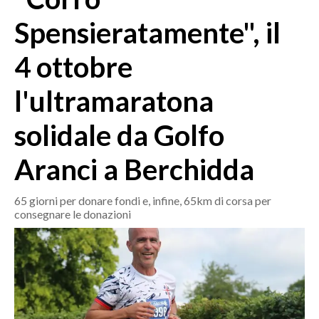
MEDIO CAMPIDANO
Spensieratamente", il
ORISTANO E PROVINCIA
SASSARI E PROVINCIA
4 ottobre
GALLURA
l'ultramaratona
NUORO E PROVINCIA
OGLIASTRA
solidale da Golfo
AGENDA
Aranci a Berchidda
CRONACA
ITALIA
65 giorni per donare fondi e, infine, 65km di corsa per
MONDO
consegnare le donazioni
POLITICA
ECONOMIA
SERVIZI ALLE IMPRESE