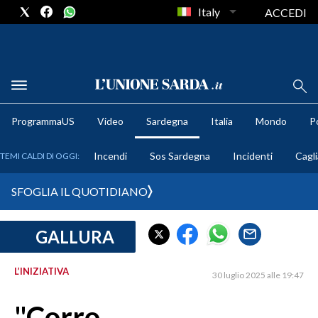
Italy
ACCEDI
METEO
ProgrammaUS
Video
Sardegna
Italia
Mondo
Po
COMUNI AL VOTO
Incendi
Sos Sardegna
Incidenti
Cagli
TEMI CALDI DI OGGI:
VIDEO
SFOGLIA IL QUOTIDIANO
FOTO
GALLURA
CRONACA SARDEGNA
CAGLIARI
L’INIZIATIVA
30 luglio 2025 alle 19:47
PROVINCIA DI CAGLIARI
SULCIS IGLESIENTE
"Corro