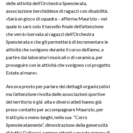
delle attività dell’Orchestra Spensierata,
associazione berchiddese di ragazzi con disabilità.
INFO AZIENDE
«Sarà un gioco di squadra – afferma Maurizio – nel
ABBONATI
quale io sarò solo il tassello finale dell’attenzione
ANNUNCI
che verrà riservata ai ragazzi dell’Orchestra
NECROLOGI
Spensierata e che gli permetterà di incrementare le
attività che svolgono durante il corso dell’anno, a
PUBBLICITÀ
partire dai laboratori musicali o di ceramica, per
SPIAGGE
proseguire con le attività che svolgono col progetto
STORE
Estate al mare».
Ancora presto per parlare dei dettagli organizzativi
ma l’attenzione rivolta dalle associazioni sportive
del territorio è già alta e diversi atleti hanno già
preso contatto per accompagnare Maurizio, per
tratti più o meno lunghi, nella sua “Corro
Spensieratamente”, dimostrazione della generosità
di tutti i Galluresi, sempre attenti a questo genere di