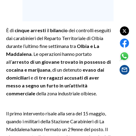
SPETTACOLI
GOSSIP
È di
cinque arresti
il
bilancio
dei controlli eseguiti
dai carabinieri del Reparto Territoriale di Olbia
SALUTE
durante l’ultimo fine settimana tra
Olbia e La
Maddalena
. Le operazioni hanno portato
SARDEGNA TURISMO
all’
arresto di un giovane trovato in possesso di
cocaina e marijuana
, di un detenuto
evaso dai
SARDI NEL MONDO
domiciliari
e di
tre ragazzi accusati di aver
NOTIZIE
messo a segno un furto in un’attività
EVENTI
commerciale
della zona industriale olbiese.
#CARAUNIONE
Il primo intervento risale alla sera del 15 maggio,
3 MINUTI CON
quando i militari della Stazione Carabinieri di La
Maddalena hanno fermato un 29enne del posto. Il
INSULARITÀ