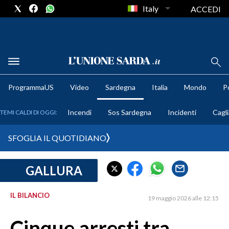
Italy
ACCEDI
METEO
ProgrammaUS
Video
Sardegna
Italia
Mondo
Po
COMUNI AL VOTO
Incendi
Sos Sardegna
Incidenti
Cagli
TEMI CALDI DI OGGI:
VIDEO
SFOGLIA IL QUOTIDIANO
FOTO
GALLURA
CRONACA SARDEGNA
CAGLIARI
IL BILANCIO
19 maggio 2026 alle 12:15
PROVINCIA DI CAGLIARI
SULCIS IGLESIENTE
Cinque arresti tra