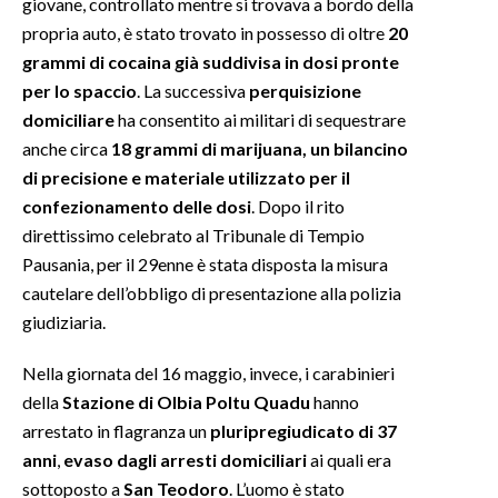
giovane, controllato mentre si trovava a bordo della
propria auto, è stato trovato in possesso di oltre
20
INFO AZIENDE
grammi di cocaina già suddivisa in dosi pronte
ABBONATI
per lo spaccio
. La successiva
perquisizione
ANNUNCI
domiciliare
ha consentito ai militari di sequestrare
anche circa
18 grammi di marijuana, un bilancino
NECROLOGI
di precisione e materiale utilizzato per il
PUBBLICITÀ
confezionamento delle dosi
. Dopo il rito
SPIAGGE
direttissimo celebrato al Tribunale di Tempio
STORE
Pausania, per il 29enne è stata disposta la misura
cautelare dell’obbligo di presentazione alla polizia
giudiziaria.
Nella giornata del 16 maggio, invece, i carabinieri
della
Stazione di Olbia Poltu Quadu
hanno
arrestato in flagranza un
pluripregiudicato di 37
anni
,
evaso dagli arresti domiciliari
ai quali era
sottoposto a
San Teodoro
. L’uomo è stato