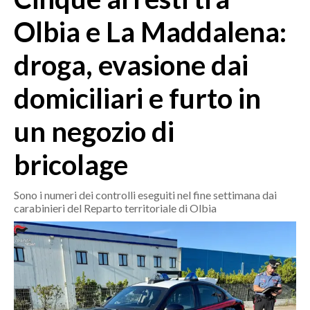
MEDIO CAMPIDANO
Olbia e La Maddalena:
ORISTANO E PROVINCIA
SASSARI E PROVINCIA
droga, evasione dai
GALLURA
domiciliari e furto in
NUORO E PROVINCIA
OGLIASTRA
un negozio di
AGENDA
bricolage
CRONACA
ITALIA
Sono i numeri dei controlli eseguiti nel fine settimana dai
MONDO
carabinieri del Reparto territoriale di Olbia
POLITICA
ECONOMIA
SERVIZI ALLE IMPRESE