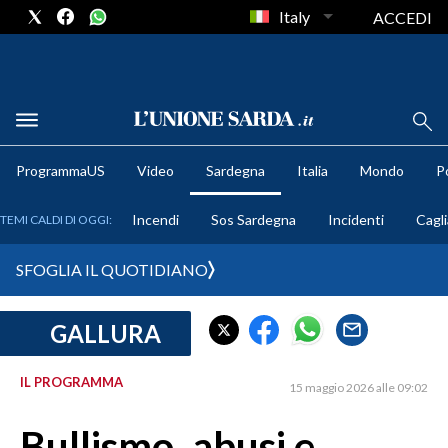
Italy
ACCEDI
METEO
ProgrammaUS
Video
Sardegna
Italia
Mondo
Po
COMUNI AL VOTO
Incendi
Sos Sardegna
Incidenti
Cagli
TEMI CALDI DI OGGI:
VIDEO
SFOGLIA IL QUOTIDIANO
FOTO
GALLURA
CRONACA SARDEGNA
CAGLIARI
IL PROGRAMMA
15 maggio 2026 alle 09:02
PROVINCIA DI CAGLIARI
SULCIS IGLESIENTE
Bullismo, abusi e