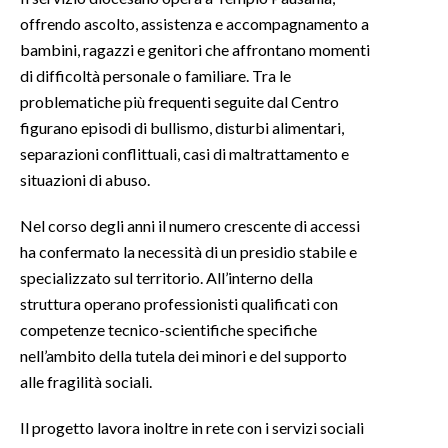
offrendo ascolto, assistenza e accompagnamento a
INFO AZIENDE
bambini, ragazzi e genitori che affrontano momenti
ABBONATI
di difficoltà personale o familiare. Tra le
problematiche più frequenti seguite dal Centro
ANNUNCI
figurano episodi di bullismo, disturbi alimentari,
NECROLOGI
separazioni conflittuali, casi di maltrattamento e
PUBBLICITÀ
situazioni di abuso.
SPIAGGE
Nel corso degli anni il numero crescente di accessi
STORE
ha confermato la necessità di un presidio stabile e
specializzato sul territorio. All’interno della
struttura operano professionisti qualificati con
competenze tecnico-scientifiche specifiche
nell’ambito della tutela dei minori e del supporto
alle fragilità sociali.
Il progetto lavora inoltre in rete con i servizi sociali