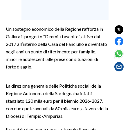
SPETTACOLI
GOSSIP
Un sostegno economico della Regione rafforza in
Gallura il progetto “Dimmi, ti ascolto”, attivo dal
SALUTE
2017 all’interno della Casa del Fanciullo e diventato
negli anni un punto di riferimento per famiglie,
SARDEGNA TURISMO
minori e adolescenti alle prese con situazioni di
forte disagio.
SARDI NEL MONDO
NOTIZIE
La direzione generale delle Politiche sociali della
EVENTI
Regione Autonoma della Sardegna ha infatti
#CARAUNIONE
stanziato 120 mila euro per il biennio 2026-2027,
con due quote annuali da 60 mila euro, a favore della
3 MINUTI CON
Diocesi di Tempio-Ampurias.
INSULARITÀ
Il servizio diocesano opera a Tempio Pausania,