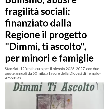
MEDIO CAMPIDANO
fragilità sociali:
ORISTANO E PROVINCIA
SASSARI E PROVINCIA
finanziato dalla
GALLURA
Regione il progetto
NUORO E PROVINCIA
OGLIASTRA
"Dimmi, ti ascolto",
AGENDA
per minori e famiglie
CRONACA
ITALIA
Stanziati 120 mila euro per il biennio 2026-2027, con due
MONDO
quote annuali da 60 mila, a favore della Diocesi di Tempio-
Ampurias.
POLITICA
ECONOMIA
SERVIZI ALLE IMPRESE