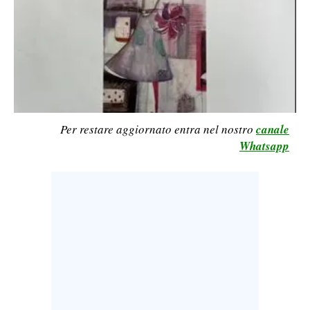
LAVORO
BANDI
SPORT IN SARDEGNA
SPORT
Per restare aggiornato entra nel nostro
canale
RISULTATI E CLASSIFICHE
Whatsapp
CALCIO
CALCIO REGIONALE
BASKET
VOLLEY
MOTORI
TENNIS
ALTRI SPORT
CULTURA